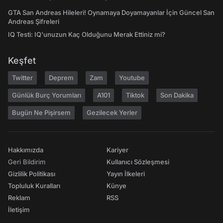
GTA San Andreas Hileleri! Oynamaya Doyamayanlar İçin Güncel San
Andreas Şifreleri
IQ Testi: IQ'unuzun Kaç Olduğunu Merak Ettiniz mi?
Keşfet
Twitter
Deprem
Zam
Youtube
Günlük Burç Yorumları
A101
Tiktok
Son Dakika
Bugün Ne Pişirsem
Gezilecek Yerler
Hakkımızda
Kariyer
Geri Bildirim
Kullanıcı Sözleşmesi
Gizlilik Politikası
Yayın İlkeleri
Topluluk Kuralları
Künye
Reklam
RSS
İletişim