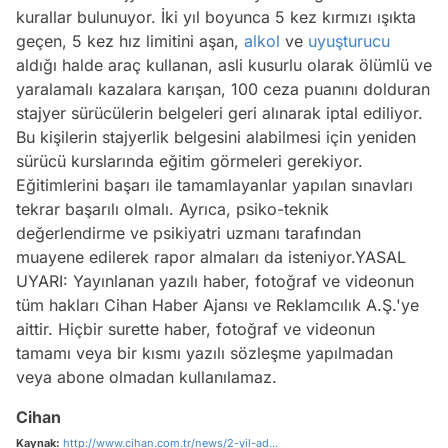
kurallar bulunuyor. İki yıl boyunca 5 kez kırmızı ışıkta
geçen, 5 kez hız limitini aşan,
alkol
ve
uyuşturucu
aldığı halde araç kullanan, asli kusurlu olarak ölümlü ve
yaralamalı kazalara karışan, 100 ceza puanını dolduran
stajyer sürücülerin belgeleri geri alınarak iptal ediliyor.
Bu kişilerin stajyerlik belgesini alabilmesi için yeniden
sürücü kurslarında eğitim görmeleri gerekiyor.
Eğitimlerini başarı ile tamamlayanlar yapılan sınavları
tekrar başarılı olmalı. Ayrıca, psiko-teknik
değerlendirme ve psikiyatri uzmanı tarafından
muayene edilerek rapor almaları da isteniyor. YASAL
UYARI: Yayınlanan yazılı haber, fotoğraf ve videonun
tüm hakları Cihan Haber Ajansı ve Reklamcılık A.Ş.'ye
aittir. Hiçbir surette haber, fotoğraf ve videonun
tamamı veya bir kısmı yazılı sözleşme yapılmadan
veya abone olmadan kullanılamaz.
Cihan
Kaynak:
http://www.cihan.com.tr/news/2-yil-ad...