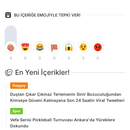
BU İÇERİĞE EMOJİYLE TEPKİ VER!
4
0
0
0
0
0
0
En Yeni İçerikler!
Goygoy
Duştan Çıkar Çıkmaz Terlemenin Sinir Bozuculuğundan
Kimseye Güveni Kalmayana Son 24 Saatin Viral Tweetleri
Spor
Vefa Serisi Pickleball Turnuvası Ankara'da Yüreklere
Dokundu