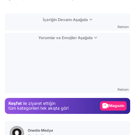
İçeriğin Devamı Aşağıda
Reklam
Yorumlar ve Emojiler Aşağıda
Video
Test
Reklam
Gündem
Keşfet
ile ziyaret ettiğin
Magazin
tüm kategorileri tek akışta gör!
Video
Test
Onedio Medya