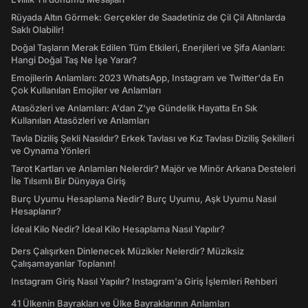
Rüyada Altın Görmek: Gerçekler de Saadetiniz de Çil Çil Altınlarda
Saklı Olabilir!
Doğal Taşların Merak Edilen Tüm Etkileri, Enerjileri ve Şifa Alanları:
Hangi Doğal Taş Ne İşe Yarar?
Emojilerin Anlamları: 2023 WhatsApp, Instagram ve Twitter'da En
Çok Kullanılan Emojiler ve Anlamları
Atasözleri ve Anlamları: A'dan Z'ye Gündelik Hayatta En Sık
Kullanılan Atasözleri ve Anlamları
Tavla Diziliş Şekli Nasıldır? Erkek Tavlası ve Kız Tavlası Diziliş Şekilleri
ve Oynama Yönleri
Tarot Kartları ve Anlamları Nelerdir? Majör ve Minör Arkana Desteleri
İle Tılsımlı Bir Dünyaya Giriş
Burç Uyumu Hesaplama Nedir? Burç Uyumu, Aşk Uyumu Nasıl
Hesaplanır?
İdeal Kilo Nedir? İdeal Kilo Hesaplama Nasıl Yapılır?
Ders Çalışırken Dinlenecek Müzikler Nelerdir? Müziksiz
Çalışamayanlar Toplanın!
Instagram Giriş Nasıl Yapılır? Instagram'a Giriş İşlemleri Rehberi
41 Ülkenin Bayrakları ve Ülke Bayraklarının Anlamları