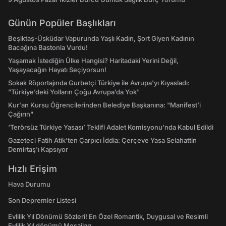
Günün Popüler Başlıkları
Beşiktaş-Üsküdar Vapurunda Yaşlı Kadın, Şort Giyen Kadının
Bacağına Bastonla Vurdu!
Yaşamak İstediğin Ülke Hangisi? Haritadaki Yerini Değil,
Yaşayacağın Hayatı Seçiyorsun!
Sokak Röportajında Gurbetçi Türkiye ile Avrupa'yı Kıyasladı:
"Türkiye’deki Yolların Çoğu Avrupa’da Yok"
Kur'an Kursu Öğrencilerinden Belediye Başkanına: "Manifest’i
Çağırın"
‘Terörsüz Türkiye Yasası’ Teklifi Adalet Komisyonu'nda Kabul Edildi
Gazeteci Fatih Atik'ten Çarpıcı İddia: Çerçeve Yasa Selahattin
Demirtaş'ı Kapsıyor
Hızlı Erişim
Hava Durumu
Son Depremler Listesi
Evlilik Yıl Dönümü Sözleri! En Özel Romantik, Duygusal ve Resimli
Evlilik Yıl dönümü Mesajları