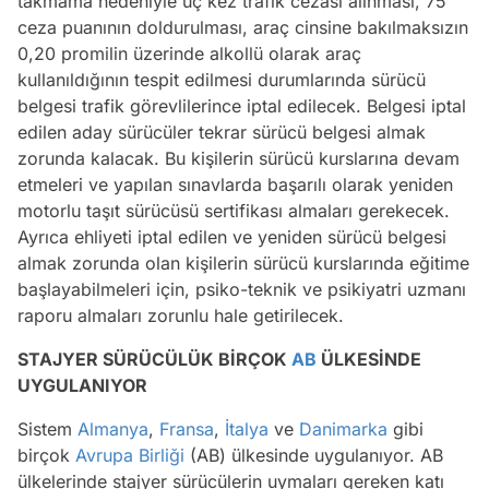
takmama nedeniyle üç kez trafik cezası alınması, 75
ceza puanının doldurulması, araç cinsine bakılmaksızın
0,20 promilin üzerinde alkollü olarak araç
kullanıldığının tespit edilmesi durumlarında sürücü
belgesi trafik görevlilerince iptal edilecek. Belgesi iptal
edilen aday sürücüler tekrar sürücü belgesi almak
zorunda kalacak. Bu kişilerin sürücü kurslarına devam
etmeleri ve yapılan sınavlarda başarılı olarak yeniden
motorlu taşıt sürücüsü sertifikası almaları gerekecek.
Ayrıca ehliyeti iptal edilen ve yeniden sürücü belgesi
almak zorunda olan kişilerin sürücü kurslarında eğitime
başlayabilmeleri için, psiko-teknik ve psikiyatri uzmanı
raporu almaları zorunlu hale getirilecek.
STAJYER SÜRÜCÜLÜK BİRÇOK
AB
ÜLKESİNDE
UYGULANIYOR
Sistem
Almanya
,
Fransa
,
İtalya
ve
Danimarka
gibi
birçok
Avrupa Birliği
(AB) ülkesinde uygulanıyor. AB
ülkelerinde stajyer sürücülerin uymaları gereken katı