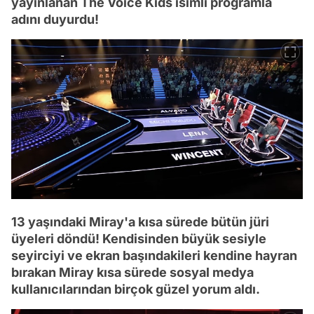
yayınlanan The Voice Kids isimli programla
adını duyurdu!
13 yaşındaki Miray'a kısa sürede bütün jüri
üyeleri döndü! Kendisinden büyük sesiyle
seyirciyi ve ekran başındakileri kendine hayran
bırakan Miray kısa sürede sosyal medya
kullanıcılarından birçok güzel yorum aldı.