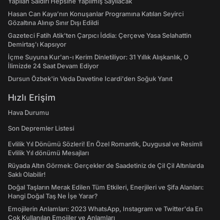
Yapılan Saldırı Hepsine Yapılmış Sayılacak
Hasan Can Kaya’nın Konuşanlar Programına Katılan Seyirci
Gözaltına Alınıp Sınır Dışı Edildi
Gazeteci Fatih Atik'ten Çarpıcı İddia: Çerçeve Yasa Selahattin
Demirtaş'ı Kapsıyor
İçme Suyuna Kur'an-ı Kerim Dinletiliyor: 31 Yıllık Alışkanlık, O
İlimizde 24 Saat Devam Ediyor
Dursun Özbek'in Veda Davetine Icardi'den Soğuk Yanıt
Hızlı Erişim
Hava Durumu
Son Depremler Listesi
Evlilik Yıl Dönümü Sözleri! En Özel Romantik, Duygusal ve Resimli
Evlilik Yıl dönümü Mesajları
Rüyada Altın Görmek: Gerçekler de Saadetiniz de Çil Çil Altınlarda
Saklı Olabilir!
Doğal Taşların Merak Edilen Tüm Etkileri, Enerjileri ve Şifa Alanları:
Hangi Doğal Taş Ne İşe Yarar?
Emojilerin Anlamları: 2023 WhatsApp, Instagram ve Twitter'da En
Çok Kullanılan Emojiler ve Anlamları