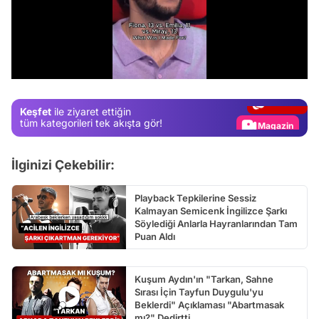
Video
/
Test
Gündem
Keşfet
ile ziyaret ettiğin
Magazin
tüm kategorileri tek akışta gör!
Video
İlginizi Çekebilir:
Test
Playback Tepkilerine Sessiz
Kalmayan Semicenk İngilizce Şarkı
Söylediği Anlarla Hayranlarından Tam
Puan Aldı
Kuşum Aydın'ın "Tarkan, Sahne
Sırası İçin Tayfun Duygulu'yu
Beklerdi" Açıklaması "Abartmasak
mı?" Dedirtti