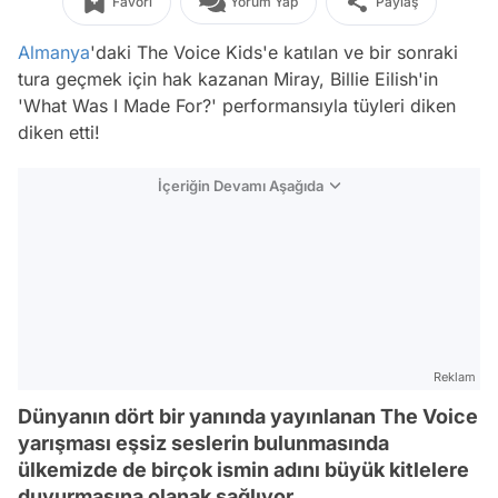
Favori
Yorum Yap
Paylaş
Almanya
'daki The Voice Kids'e katılan ve bir sonraki
tura geçmek için hak kazanan Miray, Billie Eilish'in
'What Was I Made For?' performansıyla tüyleri diken
diken etti!
İçeriğin Devamı Aşağıda
Reklam
Dünyanın dört bir yanında yayınlanan The Voice
yarışması eşsiz seslerin bulunmasında
ülkemizde de birçok ismin adını büyük kitlelere
duyurmasına olanak sağlıyor.