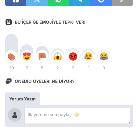
BU İÇERİĞE EMOJİYLE TEPKİ VER!
20
7
5
2
2
1
0
ONEDİO ÜYELERİ NE DİYOR?
Yorum Yazın