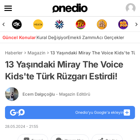
Güncel Konular
Kural Değişiyor
Emekli Zammı
Acı Gerçekler
Haberler
Magazin
13 Yaşındaki Miray The Voice Kids'te Türk
13 Yaşındaki Miray The Voice
Kids'te Türk Rüzgarı Estirdi!
Ecem Dalgıçoğlu
- Magazin Editörü
Onedio’yu Google'a ekleyin
28.05.2024 - 21:55