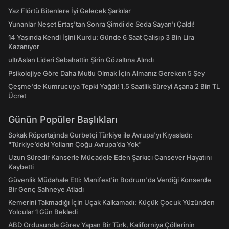
Yaz Flörtü Bitenlere İyi Gelecek Şarkılar
Yunanlar Neşet Ertaş'tan Sonra Şimdi de Seda Sayan'ı Çaldı!
14 Yaşında Kendi İşini Kurdu: Günde 6 Saat Çalışıp 3 Bin Lira
Kazanıyor
ultrAslan Lideri Sebahattin Şirin Gözaltına Alındı
Psikolojiye Göre Daha Mutlu Olmak İçin Almanız Gereken 5 Şey
Çeşme'de Kumrucuya Tepki Yağdı! 1,5 Saatlik Süreyi Aşana 2 Bin TL
Ücret
Günün Popüler Başlıkları
Sokak Röportajında Gurbetçi Türkiye ile Avrupa'yı Kıyasladı:
"Türkiye’deki Yolların Çoğu Avrupa’da Yok"
Uzun Süredir Kanserle Mücadele Eden Şarkıcı Cansever Hayatını
Kaybetti
Güvenlik Müdahale Etti: Manifest'in Bodrum'da Verdiği Konserde
Bir Genç Sahneye Atladı
Kemerini Takmadığı İçin Uçak Kalkamadı: Küçük Çocuk Yüzünden
Yolcular 1 Gün Bekledi
ABD Ordusunda Görev Yapan Bir Türk, Kaliforniya Çöllerinin