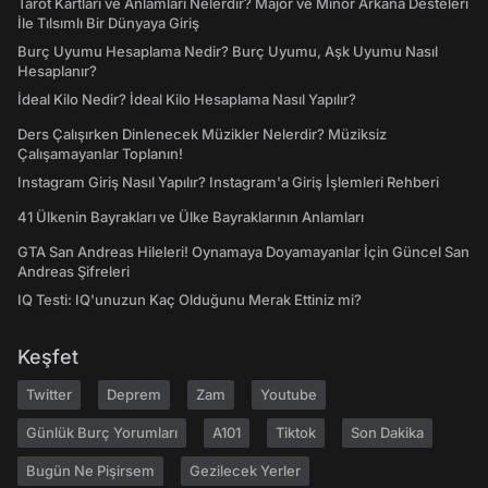
Tarot Kartları ve Anlamları Nelerdir? Majör ve Minör Arkana Desteleri
İle Tılsımlı Bir Dünyaya Giriş
Burç Uyumu Hesaplama Nedir? Burç Uyumu, Aşk Uyumu Nasıl
Hesaplanır?
İdeal Kilo Nedir? İdeal Kilo Hesaplama Nasıl Yapılır?
Ders Çalışırken Dinlenecek Müzikler Nelerdir? Müziksiz
Çalışamayanlar Toplanın!
Instagram Giriş Nasıl Yapılır? Instagram'a Giriş İşlemleri Rehberi
41 Ülkenin Bayrakları ve Ülke Bayraklarının Anlamları
GTA San Andreas Hileleri! Oynamaya Doyamayanlar İçin Güncel San
Andreas Şifreleri
IQ Testi: IQ'unuzun Kaç Olduğunu Merak Ettiniz mi?
Keşfet
Twitter
Deprem
Zam
Youtube
Günlük Burç Yorumları
A101
Tiktok
Son Dakika
Bugün Ne Pişirsem
Gezilecek Yerler