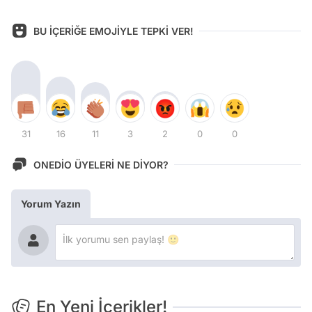
BU İÇERİĞE EMOJİYLE TEPKİ VER!
31
16
11
3
2
0
0
ONEDİO ÜYELERİ NE DİYOR?
Yorum Yazın
En Yeni İçerikler!