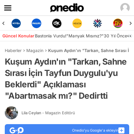
Güncel Konular
Bastonla Vurdu!
"Manyak Mısınız?"
30 Yıl Önce👀
Haberler
Magazin
Kuşum Aydın'ın "Tarkan, Sahne Sırası İçi
Kuşum Aydın'ın "Tarkan, Sahne
Sırası İçin Tayfun Duygulu'yu
Beklerdi" Açıklaması
"Abartmasak mı?" Dedirtti
Lila Ceylan
- Magazin Editörü
Onedio’yu Google'a ekleyin