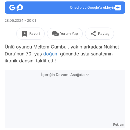
Onedio’yu Google'a ekleyin
28.05.2024 - 20:01
Favori
Yorum Yap
Paylaş
Ünlü oyuncu Meltem Cumbul, yakın arkadaşı Nükhet
Duru'nun 70. yaş
doğum
gününde usta sanatçının
ikonik dansını taklit etti!
İçeriğin Devamı Aşağıda
Reklam