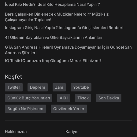
İdeal Kilo Nedir? İdeal Kilo Hesaplama Nasıl Yapılır?
Ders Çalışırken Dinlenecek Müzikler Nelerdir? Müziksiz
Çalışamayanlar Toplanın!
Instagram Giriş Nasıl Yapılır? Instagram'a Giriş İşlemleri Rehberi
41 Ülkenin Bayrakları ve Ülke Bayraklarının Anlamları
GTA San Andreas Hileleri! Oynamaya Doyamayanlar İçin Güncel San
Andreas Şifreleri
IQ Testi: IQ'unuzun Kaç Olduğunu Merak Ettiniz mi?
Keşfet
Twitter
Deprem
Zam
Youtube
Günlük Burç Yorumları
A101
Tiktok
Son Dakika
Bugün Ne Pişirsem
Gezilecek Yerler
Hakkımızda
Kariyer