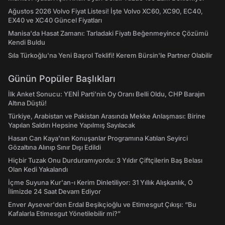
Ağustos 2026 Volvo Fiyat Listesi! İşte Volvo XC60, XC90, EC40,
EX40 ve XC40 Güncel Fiyatları
Manisa'da Hasat Zamanı: Tarladaki Fiyatı Beğenmeyince Çözümü
Kendi Buldu
Sıla Türkoğlu'na Yeni Başrol Teklifi! Kerem Bürsin'le Partner Olabilir
Günün Popüler Başlıkları
İlk Anket Sonucu: YENİ Parti'nin Oy Oranı Belli Oldu, CHP Barajın
Altına Düştü!
Türkiye, Arabistan ve Pakistan Arasında Mekke Anlaşması: Birine
Yapılan Saldırı Hepsine Yapılmış Sayılacak
Hasan Can Kaya’nın Konuşanlar Programına Katılan Seyirci
Gözaltına Alınıp Sınır Dışı Edildi
Hiçbir Tuzak Onu Durduramıyordu: 3 Yıldır Çiftçilerin Baş Belası
Olan Kedi Yakalandı
İçme Suyuna Kur'an-ı Kerim Dinletiliyor: 31 Yıllık Alışkanlık, O
İlimizde 24 Saat Devam Ediyor
Enver Aysever'den Erdal Beşikçioğlu ve Etimesgut Çıkışı: “Bu
Kafalarla Etimesgut Yönetilebilir mi?”