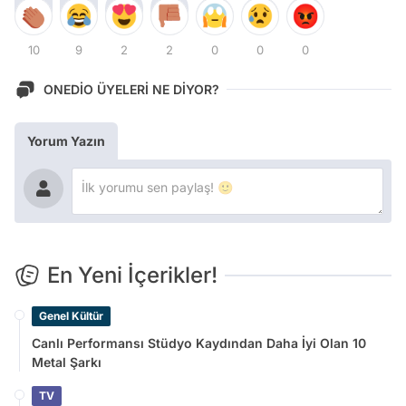
10
9
2
2
0
0
0
ONEDİO ÜYELERİ NE DİYOR?
Yorum Yazın
En Yeni İçerikler!
Genel Kültür
Canlı Performansı Stüdyo Kaydından Daha İyi Olan 10
Metal Şarkı
TV