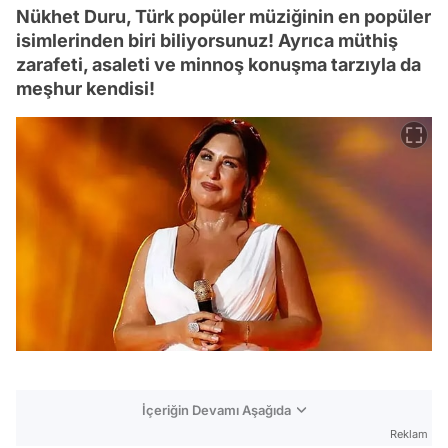
Nükhet Duru, Türk popüler müziğinin en popüler
isimlerinden biri biliyorsunuz! Ayrıca müthiş
zarafeti, asaleti ve minnoş konuşma tarzıyla da
meşhur kendisi!
İçeriğin Devamı Aşağıda
Reklam