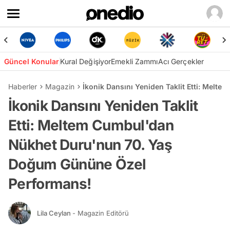
Güncel Konular
Kural Değişiyor
Emekli Zammı
Acı Gerçekler
Haberler
Magazin
İkonik Dansını Yeniden Taklit Etti: Me
İkonik Dansını Yeniden Taklit
Etti: Meltem Cumbul'dan
Nükhet Duru'nun 70. Yaş
Doğum Gününe Özel
Performans!
Lila Ceylan
- Magazin Editörü