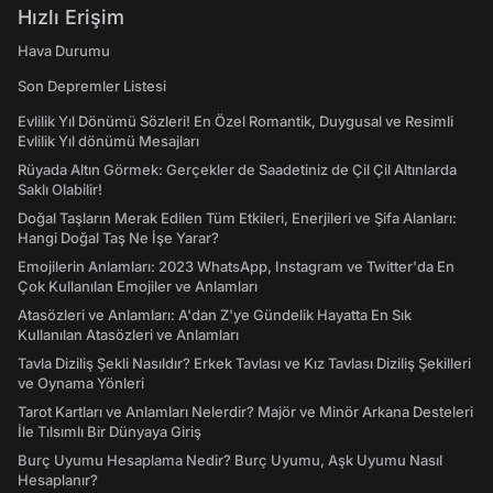
Hızlı Erişim
Hava Durumu
Son Depremler Listesi
Evlilik Yıl Dönümü Sözleri! En Özel Romantik, Duygusal ve Resimli
Evlilik Yıl dönümü Mesajları
Rüyada Altın Görmek: Gerçekler de Saadetiniz de Çil Çil Altınlarda
Saklı Olabilir!
Doğal Taşların Merak Edilen Tüm Etkileri, Enerjileri ve Şifa Alanları:
Hangi Doğal Taş Ne İşe Yarar?
Emojilerin Anlamları: 2023 WhatsApp, Instagram ve Twitter'da En
Çok Kullanılan Emojiler ve Anlamları
Atasözleri ve Anlamları: A'dan Z'ye Gündelik Hayatta En Sık
Kullanılan Atasözleri ve Anlamları
Tavla Diziliş Şekli Nasıldır? Erkek Tavlası ve Kız Tavlası Diziliş Şekilleri
ve Oynama Yönleri
Tarot Kartları ve Anlamları Nelerdir? Majör ve Minör Arkana Desteleri
İle Tılsımlı Bir Dünyaya Giriş
Burç Uyumu Hesaplama Nedir? Burç Uyumu, Aşk Uyumu Nasıl
Hesaplanır?