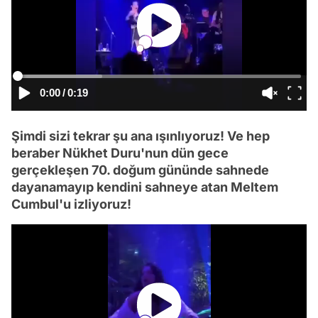
0:00
/
0:19
Şimdi sizi tekrar şu ana ışınlıyoruz! Ve hep
beraber Nükhet Duru'nun dün gece
gerçekleşen 70. doğum gününde sahnede
dayanamayıp kendini sahneye atan Meltem
Cumbul'u izliyoruz!