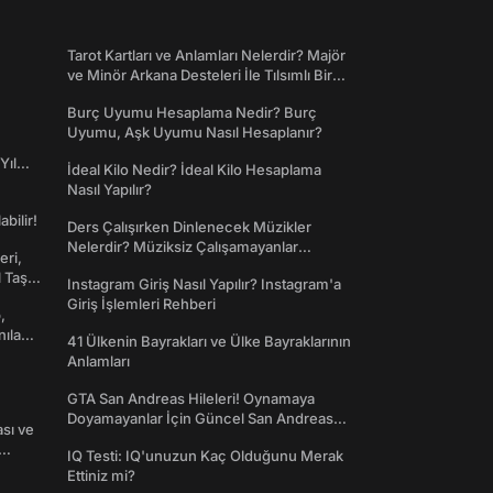
Tarot Kartları ve Anlamları Nelerdir? Majör
ve Minör Arkana Desteleri İle Tılsımlı Bir
Dünyaya Giriş
Burç Uyumu Hesaplama Nedir? Burç
Uyumu, Aşk Uyumu Nasıl Hesaplanır?
Yıl
İdeal Kilo Nedir? İdeal Kilo Hesaplama
Nasıl Yapılır?
abilir!
Ders Çalışırken Dinlenecek Müzikler
Nelerdir? Müziksiz Çalışamayanlar
eri,
Toplanın!
l Taş
Instagram Giriş Nasıl Yapılır? Instagram'a
Giriş İşlemleri Rehberi
,
nılan
41 Ülkenin Bayrakları ve Ülke Bayraklarının
Anlamları
GTA San Andreas Hileleri! Oynamaya
Doyamayanlar İçin Güncel San Andreas
ası ve
Şifreleri
IQ Testi: IQ'unuzun Kaç Olduğunu Merak
Ettiniz mi?