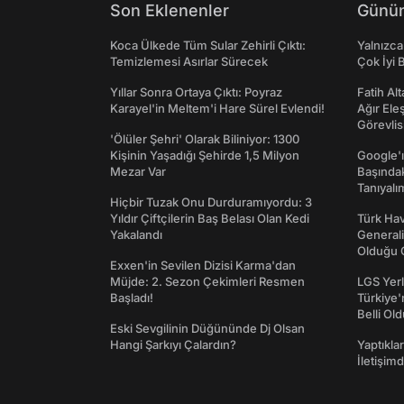
Son Eklenenler
Günün
Koca Ülkede Tüm Sular Zehirli Çıktı:
Yalnızca
Temizlemesi Asırlar Sürecek
Çok İyi B
Yıllar Sonra Ortaya Çıktı: Poyraz
Fatih Al
Karayel'in Meltem'i Hare Sürel Evlendi!
Ağır Ele
Görevlis
'Ölüler Şehri' Olarak Biliniyor: 1300
Kişinin Yaşadığı Şehirde 1,5 Milyon
Google'ı
Mezar Var
Başında
Tanıyalı
Hiçbir Tuzak Onu Durduramıyordu: 3
Yıldır Çiftçilerin Baş Belası Olan Kedi
Türk Hav
Yakalandı
Generali
Olduğu O
Exxen'in Sevilen Dizisi Karma'dan
Müjde: 2. Sezon Çekimleri Resmen
LGS Yerl
Başladı!
Türkiye'
Belli Ol
Eski Sevgilinin Düğününde Dj Olsan
Hangi Şarkıyı Çalardın?
Yaptıkla
İletişim