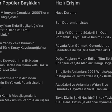
 Popüler Başlıkları
Hızlı Erişim
 Milenyum Çocukları 2000'lilerin
Hava Durumu
ildiği Şeyler
Son Depremler Listesi
taylı'dan Erdal Beşikçioğlu'na
ştiri: "Ulan Siz Kamu
Evlilik Yıl Dönümü Sözleri! En Özel
isiniz"
Romantik, Duygusal ve Resimli Evlilik 
dönümü Mesajları
n Yapay Zeka Biriminin
Rüyada Altın Görmek: Gerçekler de
ki Türk: Koray Kavukçuoğlu'nu
Saadetiniz de Çil Çil Altınlarda Saklı Ol
m!
Doğal Taşların Merak Edilen Tüm Etkil
a Kuvvetleri'nin İlk Kadın
Enerjileri ve Şifa Alanları: Hangi Doğa
nin Dedesinin Çanakkale Gazisi
Ne İşe Yarar?
rtaya Çıktı
Emojilerin Anlamları: 2023 WhatsApp
Instagram ve Twitter'da En Çok Kulla
eştirmelerinin Ardından
Emojiler ve Anlamları
nin En Yüksek Puanlı Liseleri
Atasözleri ve Anlamları: A'dan Z'ye
du
Gündelik Hayatta En Sık Kullanılan
Atasözleri ve Anlamları
rı Komik Mesajlaşmalarla
Tavla Diziliş Şekli Nasıldır? Erkek Tavl
den Maksimum Verim Alan Kişiler
Kız Tavlası Diziliş Şekilleri ve Oynama
Yönleri