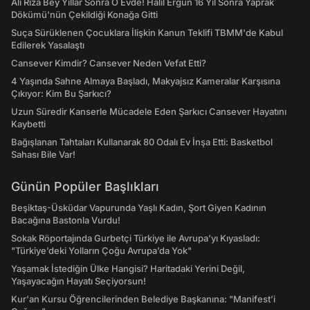
Ali Rıza Bey Yıllar Sonra O Evde! Halil Ergün 16 Yıl Sonra Yaprak
Dökümü'nün Çekildiği Konağa Gitti
Suça Sürüklenen Çocuklara İlişkin Kanun Teklifi TBMM'de Kabul
Edilerek Yasalaştı
Cansever Kimdir? Cansever Neden Vefat Etti?
4 Yaşında Sahne Almaya Başladı, Makyajsız Kameralar Karşısına
Çıkıyor: Kim Bu Şarkıcı?
Uzun Süredir Kanserle Mücadele Eden Şarkıcı Cansever Hayatını
Kaybetti
Bağışlanan Tahtaları Kullanarak 80 Odalı Ev İnşa Etti: Basketbol
Sahası Bile Var!
Günün Popüler Başlıkları
Beşiktaş-Üsküdar Vapurunda Yaşlı Kadın, Şort Giyen Kadının
Bacağına Bastonla Vurdu!
Sokak Röportajında Gurbetçi Türkiye ile Avrupa'yı Kıyasladı:
"Türkiye’deki Yolların Çoğu Avrupa’da Yok"
Yaşamak İstediğin Ülke Hangisi? Haritadaki Yerini Değil,
Yaşayacağın Hayatı Seçiyorsun!
Kur'an Kursu Öğrencilerinden Belediye Başkanına: "Manifest’i