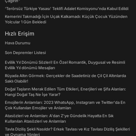
Çağırın"
‘Terörsüz Türkiye Yasası’ Teklifi Adalet Komisyonu'nda Kabul Edildi
Kemerini Takmadığı İçin Uçak Kalkamadı: Küçük Çocuk Yüzünden
Yolcular 1 Gün Bekledi
Hızlı Erişim
Hava Durumu
Son Depremler Listesi
Evlilik Yıl Dönümü Sözleri! En Özel Romantik, Duygusal ve Resimli
Evlilik Yıl dönümü Mesajları
Rüyada Altın Görmek: Gerçekler de Saadetiniz de Çil Çil Altınlarda
Saklı Olabilir!
Doğal Taşların Merak Edilen Tüm Etkileri, Enerjileri ve Şifa Alanları:
Hangi Doğal Taş Ne İşe Yarar?
Emojilerin Anlamları: 2023 WhatsApp, Instagram ve Twitter'da En
Çok Kullanılan Emojiler ve Anlamları
Atasözleri ve Anlamları: A'dan Z'ye Gündelik Hayatta En Sık
Kullanılan Atasözleri ve Anlamları
Tavla Diziliş Şekli Nasıldır? Erkek Tavlası ve Kız Tavlası Diziliş Şekilleri
ve Oynama Yönleri