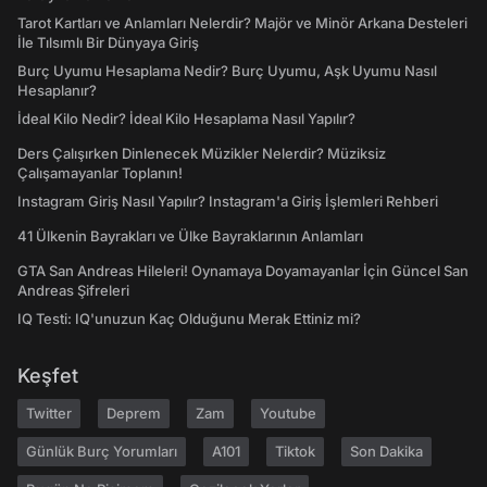
Tarot Kartları ve Anlamları Nelerdir? Majör ve Minör Arkana Desteleri
İle Tılsımlı Bir Dünyaya Giriş
Burç Uyumu Hesaplama Nedir? Burç Uyumu, Aşk Uyumu Nasıl
Hesaplanır?
İdeal Kilo Nedir? İdeal Kilo Hesaplama Nasıl Yapılır?
Ders Çalışırken Dinlenecek Müzikler Nelerdir? Müziksiz
Çalışamayanlar Toplanın!
Instagram Giriş Nasıl Yapılır? Instagram'a Giriş İşlemleri Rehberi
41 Ülkenin Bayrakları ve Ülke Bayraklarının Anlamları
GTA San Andreas Hileleri! Oynamaya Doyamayanlar İçin Güncel San
Andreas Şifreleri
IQ Testi: IQ'unuzun Kaç Olduğunu Merak Ettiniz mi?
Keşfet
Twitter
Deprem
Zam
Youtube
Günlük Burç Yorumları
A101
Tiktok
Son Dakika