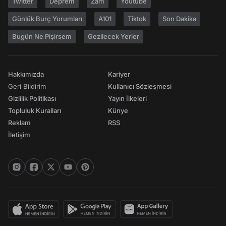
Twitter
Deprem
Zam
Youtube
Günlük Burç Yorumları
A101
Tiktok
Son Dakika
Bugün Ne Pişirsem
Gezilecek Yerler
Hakkımızda
Kariyer
Geri Bildirim
Kullanıcı Sözleşmesi
Gizlilik Politikası
Yayın İlkeleri
Topluluk Kuralları
Künye
Reklam
RSS
İletişim