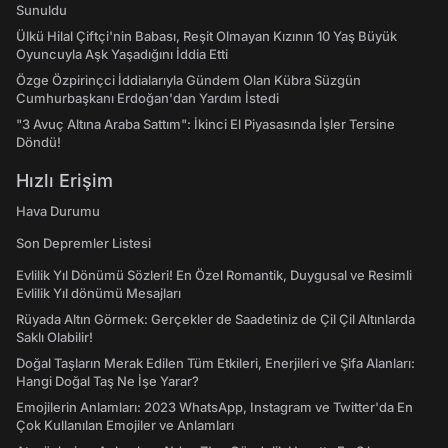
Sunuldu
Ülkü Hilal Çiftçi'nin Babası, Reşit Olmayan Kızının 10 Yaş Büyük
Oyuncuyla Aşk Yaşadığını İddia Etti
Özge Özpirinçci İddialarıyla Gündem Olan Kübra Süzgün
Cumhurbaşkanı Erdoğan'dan Yardım İstedi
"3 Avuç Altına Araba Sattım": İkinci El Piyasasında İşler Tersine
Döndü!
Hızlı Erişim
Hava Durumu
Son Depremler Listesi
Evlilik Yıl Dönümü Sözleri! En Özel Romantik, Duygusal ve Resimli
Evlilik Yıl dönümü Mesajları
Rüyada Altın Görmek: Gerçekler de Saadetiniz de Çil Çil Altınlarda
Saklı Olabilir!
Doğal Taşların Merak Edilen Tüm Etkileri, Enerjileri ve Şifa Alanları:
Hangi Doğal Taş Ne İşe Yarar?
Emojilerin Anlamları: 2023 WhatsApp, Instagram ve Twitter'da En
Çok Kullanılan Emojiler ve Anlamları