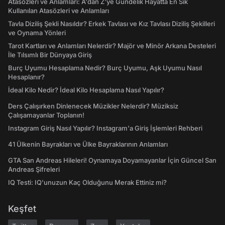
Atasözleri ve Anlamları: A'dan Z'ye Gündelik Hayatta En Sık
Kullanılan Atasözleri ve Anlamları
Tavla Diziliş Şekli Nasıldır? Erkek Tavlası ve Kız Tavlası Diziliş Şekilleri
ve Oynama Yönleri
Tarot Kartları ve Anlamları Nelerdir? Majör ve Minör Arkana Desteleri
İle Tılsımlı Bir Dünyaya Giriş
Burç Uyumu Hesaplama Nedir? Burç Uyumu, Aşk Uyumu Nasıl
Hesaplanır?
İdeal Kilo Nedir? İdeal Kilo Hesaplama Nasıl Yapılır?
Ders Çalışırken Dinlenecek Müzikler Nelerdir? Müziksiz
Çalışamayanlar Toplanın!
Instagram Giriş Nasıl Yapılır? Instagram'a Giriş İşlemleri Rehberi
41 Ülkenin Bayrakları ve Ülke Bayraklarının Anlamları
GTA San Andreas Hileleri! Oynamaya Doyamayanlar İçin Güncel San
Andreas Şifreleri
IQ Testi: IQ'unuzun Kaç Olduğunu Merak Ettiniz mi?
Keşfet