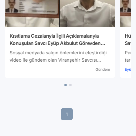
Kısıtlama Cezalarıyla İlgili Açıklamalarıyla
Hüküm
Konuşulan Savcı Eyüp Akbulut Görevden
Savc
Uzaklaştırıldı
Sosyal medyada salgın önlemlerini eleştirdiği
Pande
video ile gündem olan Viranşehir Savcısı
taraf
Eyyüp Akbulut, görevden uzaklaştırıldı.
görev
Gündem
Eyüp A
Eyüp 
1