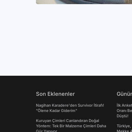
Son Eklenenler
Günün
Nagihan Karadere'den Survivor İtirafı!
İlk Anke
"Ölene Kadar Giderim"
Oranı Be
Düştü!
Kuruyan Çimleri Canlandıran Doğal
Yöntem: Tek Bir Malzeme Çimleri Daha
Türkiye,
Gür Yapıyor
Mekke An