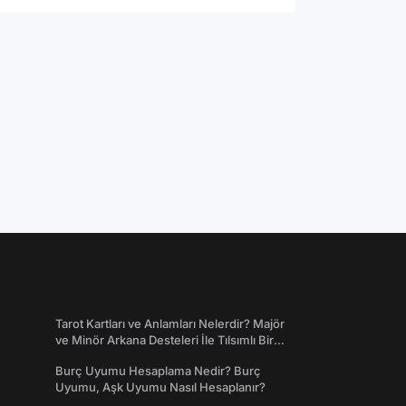
Tarot Kartları ve Anlamları Nelerdir? Majör
ve Minör Arkana Desteleri İle Tılsımlı Bir
Dünyaya Giriş
Burç Uyumu Hesaplama Nedir? Burç
Uyumu, Aşk Uyumu Nasıl Hesaplanır?