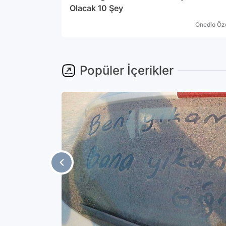
Olacak 10 Şey
Onedio Öz
Popüler İçerikler
 eden site
n site
ödemediğimiz
 bizlere
Gündem
tir” dedi.