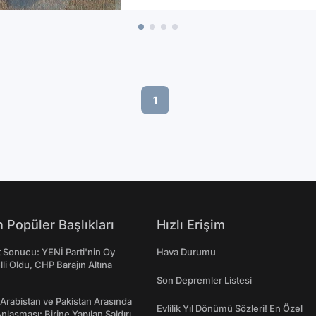
1
 Popüler Başlıkları
Hızlı Erişim
t Sonucu: YENİ Parti'nin Oy
Hava Durumu
lli Oldu, CHP Barajın Altına
Son Depremler Listesi
 Arabistan ve Pakistan Arasında
Evlilik Yıl Dönümü Sözleri! En Özel
laşması: Birine Yapılan Saldırı