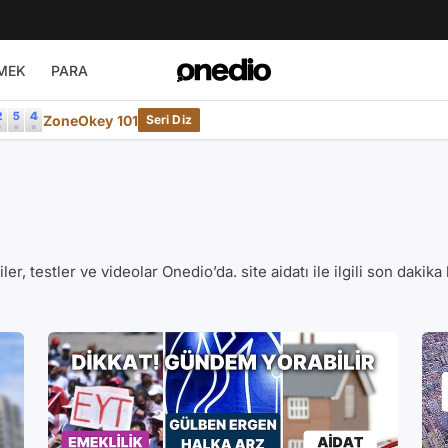
MEK
PARA
ZoneOkey 101
Seri Diz
eriler, testler ve videolar Onedio’da. site aidatı ile ilgili son daki