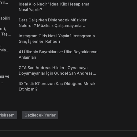
Yıl
İdeal Kilo Nedir? İdeal Kilo Hesaplama
Nasıl Yapılır?
abilir!
Ders Çalışırken Dinlenecek Müzikler
Nelerdir? Müziksiz Çalışamayanlar
eri,
Toplanın!
l Taş
Instagram Giriş Nasıl Yapılır? Instagram'a
Giriş İşlemleri Rehberi
,
nılan
41 Ülkenin Bayrakları ve Ülke Bayraklarının
Anlamları
GTA San Andreas Hileleri! Oynamaya
Doyamayanlar İçin Güncel San Andreas
ası ve
Şifreleri
IQ Testi: IQ'unuzun Kaç Olduğunu Merak
Ettiniz mi?
işirsem
Gezilecek Yerler