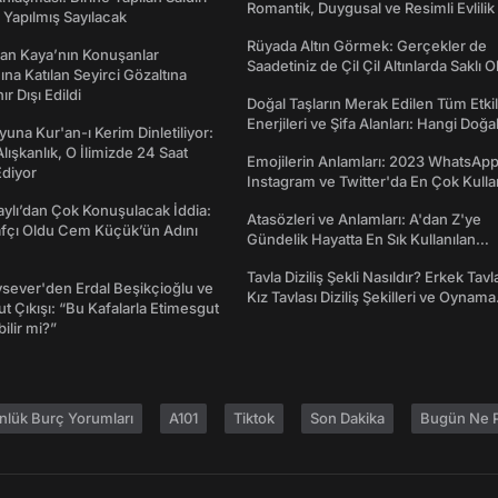
Romantik, Duygusal ve Resimli Evlilik 
Yapılmış Sayılacak
dönümü Mesajları
Rüyada Altın Görmek: Gerçekler de
an Kaya’nın Konuşanlar
Saadetiniz de Çil Çil Altınlarda Saklı Ol
na Katılan Seyirci Gözaltına
nır Dışı Edildi
Doğal Taşların Merak Edilen Tüm Etkil
Enerjileri ve Şifa Alanları: Hangi Doğa
una Kur'an-ı Kerim Dinletiliyor:
Ne İşe Yarar?
 Alışkanlık, O İlimizde 24 Saat
Emojilerin Anlamları: 2023 WhatsApp
diyor
Instagram ve Twitter'da En Çok Kulla
Emojiler ve Anlamları
taylı’dan Çok Konuşulacak İddia:
Atasözleri ve Anlamları: A'dan Z'ye
afçı Oldu Cem Küçük’ün Adını
Gündelik Hayatta En Sık Kullanılan
Atasözleri ve Anlamları
Tavla Diziliş Şekli Nasıldır? Erkek Tavl
sever'den Erdal Beşikçioğlu ve
Kız Tavlası Diziliş Şekilleri ve Oynama
t Çıkışı: “Bu Kafalarla Etimesgut
Yönleri
ilir mi?”
nlük Burç Yorumları
A101
Tiktok
Son Dakika
Bugün Ne P