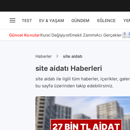
TEST
EV & YAŞAM
GÜNDEM
EĞLENCE
YE
Güncel Konular
Kural Değişiyor
Emekli Zammı
Acı Gerçekler
Haberler
site aidatı
site aidatı Haberleri
site aidatı ile ilgili tüm haberler, içerikler, gal
bu sayfa üzerinden takip edebilirsiniz.