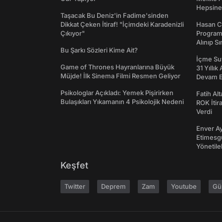
Hepsine 
Taşacak Bu Deniz'in Fadime'sinden
Dikkat Çeken İtiraf! "İçimdeki Karadenizli
Hasan C
Çıkıyor"
Programı
Alınıp Sı
Bu Şarkı Sözleri Kime Ait?
İçme Suy
Game of Thrones Hayranlarına Büyük
31 Yıllık
Müjde! İlk Sinema Filmi Resmen Geliyor
Devam E
Psikologlar Açıkladı: Yemek Pişirirken
Fatih Al
Bulaşıkları Yıkamanın 4 Psikolojik Nedeni
ROK İtir
Verdi
Enver Ay
Etimesgu
Yönetileb
Keşfet
Twitter
Deprem
Zam
Youtube
Gü