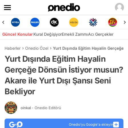
Güncel Konular
Kural Değişiyor
Emekli Zammı
Acı Gerçekler
Haberler
Onedio Özel
Yurt Dışında Eğitim Hayalin Gerçeğe D
Yurt Dışında Eğitim Hayalin
Gerçeğe Dönsün İstiyor musun?
Akare ile Yurt Dışı Şansı Seni
Bekliyor
oinkal
- Onedio Editörü
Onedio’yu Google'a ekleyin