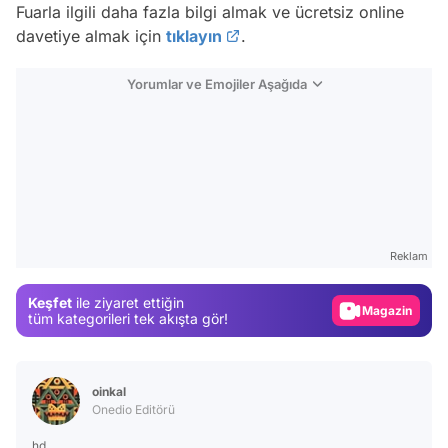
Fuarla ilgili daha fazla bilgi almak ve ücretsiz online
davetiye almak için
tıklayın
.
Yorumlar ve Emojiler Aşağıda
Video
Test
Reklam
Gündem
Keşfet
ile ziyaret ettiğin
Magazin
tüm kategorileri tek akışta gör!
Video
Test
oinkal
Onedio Editörü
hd