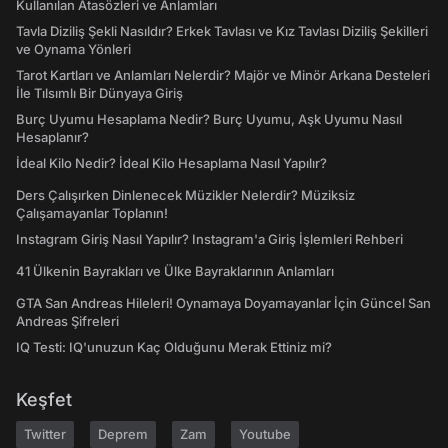
Kullanılan Atasözleri ve Anlamları
Tavla Diziliş Şekli Nasıldır? Erkek Tavlası ve Kız Tavlası Diziliş Şekilleri
ve Oynama Yönleri
Tarot Kartları ve Anlamları Nelerdir? Majör ve Minör Arkana Desteleri
İle Tılsımlı Bir Dünyaya Giriş
Burç Uyumu Hesaplama Nedir? Burç Uyumu, Aşk Uyumu Nasıl
Hesaplanır?
İdeal Kilo Nedir? İdeal Kilo Hesaplama Nasıl Yapılır?
Ders Çalışırken Dinlenecek Müzikler Nelerdir? Müziksiz
Çalışamayanlar Toplanın!
Instagram Giriş Nasıl Yapılır? Instagram'a Giriş İşlemleri Rehberi
41 Ülkenin Bayrakları ve Ülke Bayraklarının Anlamları
GTA San Andreas Hileleri! Oynamaya Doyamayanlar İçin Güncel San
Andreas Şifreleri
IQ Testi: IQ'unuzun Kaç Olduğunu Merak Ettiniz mi?
Keşfet
Twitter
Deprem
Zam
Youtube