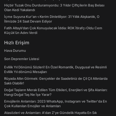
Hiçbir Tuzak Onu Durduramıyordu: 3 Yıldır Çiftçilerin Baş Belası
Olan Kedi Yakalandı
İçme Suyuna Kur'an-ı Kerim Dinletiliyor: 31 Yıllık Alışkanlık, O
İlimizde 24 Saat Devam Ediyor
Fatih Altaylı’dan Çok Konuşulacak İddia: ROK İtirafçı Oldu Cem
Küçük’ün Adını Verdi
Hızlı Erişim
Hava Durumu
Son Depremler Listesi
Evlilik Yıl Dönümü Sözleri! En Özel Romantik, Duygusal ve Resimli
Evlilik Yıl dönümü Mesajları
Rüyada Altın Görmek: Gerçekler de Saadetiniz de Çil Çil Altınlarda
Saklı Olabilir!
Doğal Taşların Merak Edilen Tüm Etkileri, Enerjileri ve Şifa Alanları:
Hangi Doğal Taş Ne İşe Yarar?
Emojilerin Anlamları: 2023 WhatsApp, Instagram ve Twitter'da En
Çok Kullanılan Emojiler ve Anlamları
Atasözleri ve Anlamları: A'dan Z'ye Gündelik Hayatta En Sık