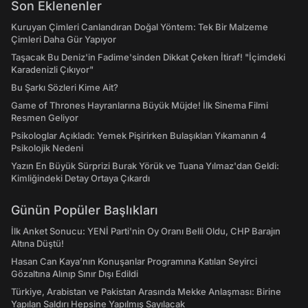
Son Eklenenler
Kuruyan Çimleri Canlandıran Doğal Yöntem: Tek Bir Malzeme
Çimleri Daha Gür Yapıyor
Taşacak Bu Deniz'in Fadime'sinden Dikkat Çeken İtiraf! "İçimdeki
Karadenizli Çıkıyor"
Bu Şarkı Sözleri Kime Ait?
Game of Thrones Hayranlarına Büyük Müjde! İlk Sinema Filmi
Resmen Geliyor
Psikologlar Açıkladı: Yemek Pişirirken Bulaşıkları Yıkamanın 4
Psikolojik Nedeni
Yazın En Büyük Sürprizi Burak Yörük ve Tuana Yılmaz'dan Geldi:
Kimliğindeki Detay Ortaya Çıkardı
Günün Popüler Başlıkları
İlk Anket Sonucu: YENİ Parti'nin Oy Oranı Belli Oldu, CHP Barajın
Altına Düştü!
Hasan Can Kaya’nın Konuşanlar Programına Katılan Seyirci
Gözaltına Alınıp Sınır Dışı Edildi
Türkiye, Arabistan ve Pakistan Arasında Mekke Anlaşması: Birine
Yapılan Saldırı Hepsine Yapılmış Sayılacak