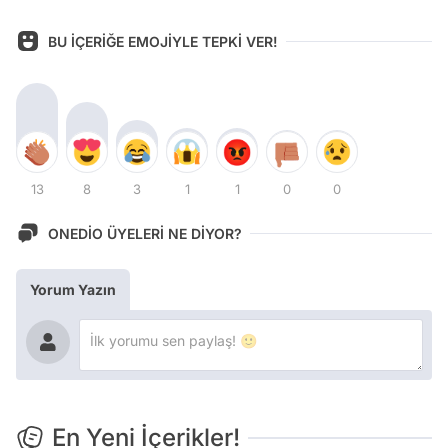
BU İÇERİĞE EMOJİYLE TEPKİ VER!
13
8
3
1
1
0
0
ONEDİO ÜYELERİ NE DİYOR?
Yorum Yazın
En Yeni İçerikler!