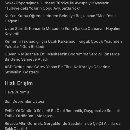
Sokak Röportajında Gurbetçi Türkiye ile Avrupa'yı Kıyasladı:
"Türkiye’deki Yolların Çoğu Avrupa’da Yok"
Kur'an Kursu Öğrencilerinden Belediye Başkanına: "Manifest’i
Çağırın"
Uzun Süredir Kanserle Mücadele Eden Şarkıcı Cansever Hayatını
Kaybetti
Kemerini Takmadığı İçin Uçak Kalkamadı: Küçük Çocuk Yüzünden
Yolcular 1 Gün Bekledi
Güvenlik Müdahale Etti: Manifest'in Bodrum'da Verdiği Konserde
Bir Genç Sahneye Atladı
ABD Ordusunda Görev Yapan Bir Türk, Kaliforniya Çöllerinin
Sıcaklığını Gösterdi
Hızlı Erişim
Hava Durumu
Son Depremler Listesi
Evlilik Yıl Dönümü Sözleri! En Özel Romantik, Duygusal ve Resimli
Evlilik Yıl dönümü Mesajları
Rüyada Altın Görmek: Gerçekler de Saadetiniz de Çil Çil Altınlarda
Saklı Olabilir!