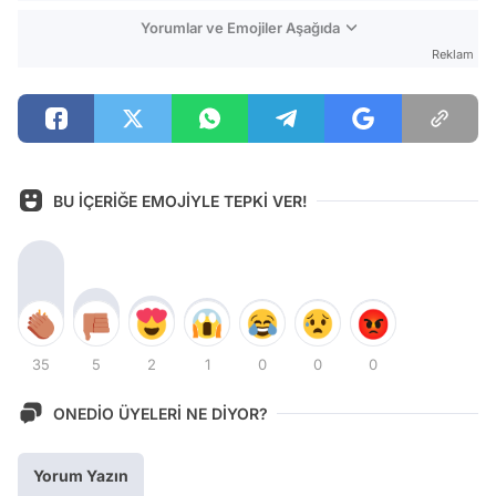
Yorumlar ve Emojiler Aşağıda
Reklam
BU İÇERİĞE EMOJİYLE TEPKİ VER!
35
5
2
1
0
0
0
ONEDİO ÜYELERİ NE DİYOR?
Yorum Yazın