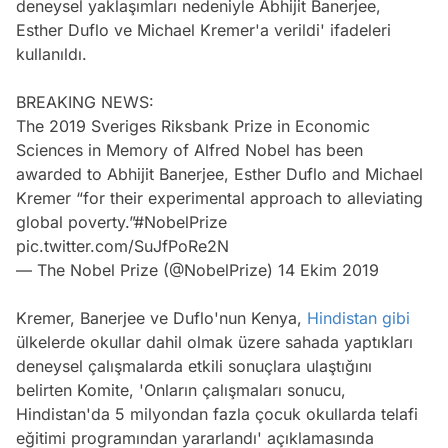
deneysel yaklaşımları nedeniyle Abhijit Banerjee,
Esther Duflo ve Michael Kremer'a verildi' ifadeleri
kullanıldı.
BREAKING NEWS:
The 2019 Sveriges Riksbank Prize in Economic
Sciences in Memory of Alfred Nobel has been
awarded to Abhijit Banerjee, Esther Duflo and Michael
Kremer “for their experimental approach to alleviating
global poverty.”
#NobelPrize
pic.twitter.com/SuJfPoRe2N
— The Nobel Prize (@NobelPrize)
14 Ekim 2019
Kremer, Banerjee ve Duflo'nun Kenya,
Hindistan
gibi
ülkelerde okullar dahil olmak üzere sahada yaptıkları
deneysel çalışmalarda etkili sonuçlara ulaştığını
belirten Komite, 'Onların çalışmaları sonucu,
Hindistan'da 5 milyondan fazla çocuk okullarda telafi
eğitimi programından yararlandı' açıklamasında