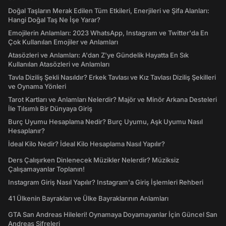
Doğal Taşların Merak Edilen Tüm Etkileri, Enerjileri ve Şifa Alanları:
Hangi Doğal Taş Ne İşe Yarar?
Emojilerin Anlamları: 2023 WhatsApp, Instagram ve Twitter'da En
Çok Kullanılan Emojiler ve Anlamları
Atasözleri ve Anlamları: A'dan Z'ye Gündelik Hayatta En Sık
Kullanılan Atasözleri ve Anlamları
Tavla Diziliş Şekli Nasıldır? Erkek Tavlası ve Kız Tavlası Diziliş Şekilleri
ve Oynama Yönleri
Tarot Kartları ve Anlamları Nelerdir? Majör ve Minör Arkana Desteleri
İle Tılsımlı Bir Dünyaya Giriş
Burç Uyumu Hesaplama Nedir? Burç Uyumu, Aşk Uyumu Nasıl
Hesaplanır?
İdeal Kilo Nedir? İdeal Kilo Hesaplama Nasıl Yapılır?
Ders Çalışırken Dinlenecek Müzikler Nelerdir? Müziksiz
Çalışamayanlar Toplanın!
Instagram Giriş Nasıl Yapılır? Instagram'a Giriş İşlemleri Rehberi
41 Ülkenin Bayrakları ve Ülke Bayraklarının Anlamları
GTA San Andreas Hileleri! Oynamaya Doyamayanlar İçin Güncel San
Andreas Şifreleri