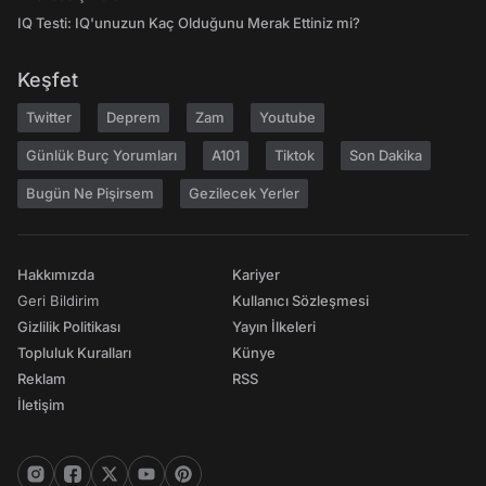
IQ Testi: IQ'unuzun Kaç Olduğunu Merak Ettiniz mi?
Keşfet
Twitter
Deprem
Zam
Youtube
Günlük Burç Yorumları
A101
Tiktok
Son Dakika
Bugün Ne Pişirsem
Gezilecek Yerler
Hakkımızda
Kariyer
Geri Bildirim
Kullanıcı Sözleşmesi
Gizlilik Politikası
Yayın İlkeleri
Topluluk Kuralları
Künye
Reklam
RSS
İletişim