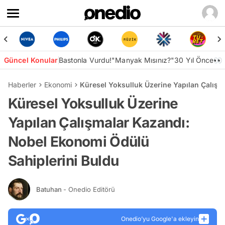
Güncel Konular
Bastonla Vurdu!
"Manyak Mısınız?"
30 Yıl Önce👀
Haberler
Ekonomi
Küresel Yoksulluk Üzerine Yapılan Çalışm
Küresel Yoksulluk Üzerine
Yapılan Çalışmalar Kazandı:
Nobel Ekonomi Ödülü
Sahiplerini Buldu
Batuhan
- Onedio Editörü
Onedio’yu Google'a ekleyin