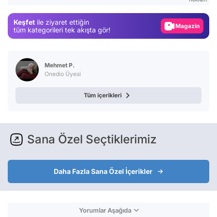
Gündem
Keşfet
ile ziyaret ettiğin
Magazin
tüm kategorileri tek akışta gör!
Video
Test
Mehmet P.
Onedio Üyesi
Tüm içerikleri
Sana Özel Seçtiklerimiz
Daha Fazla Sana Özel İçerikler
Yorumlar Aşağıda