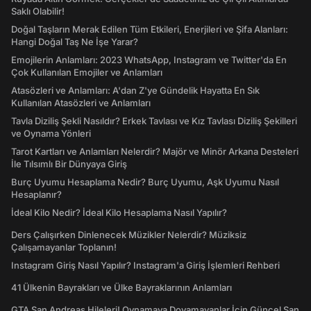
Saklı Olabilir!
Doğal Taşların Merak Edilen Tüm Etkileri, Enerjileri ve Şifa Alanları:
Hangi Doğal Taş Ne İşe Yarar?
Emojilerin Anlamları: 2023 WhatsApp, Instagram ve Twitter'da En
Çok Kullanılan Emojiler ve Anlamları
Atasözleri ve Anlamları: A'dan Z'ye Gündelik Hayatta En Sık
Kullanılan Atasözleri ve Anlamları
Tavla Diziliş Şekli Nasıldır? Erkek Tavlası ve Kız Tavlası Diziliş Şekilleri
ve Oynama Yönleri
Tarot Kartları ve Anlamları Nelerdir? Majör ve Minör Arkana Desteleri
İle Tılsımlı Bir Dünyaya Giriş
Burç Uyumu Hesaplama Nedir? Burç Uyumu, Aşk Uyumu Nasıl
Hesaplanır?
İdeal Kilo Nedir? İdeal Kilo Hesaplama Nasıl Yapılır?
Ders Çalışırken Dinlenecek Müzikler Nelerdir? Müziksiz
Çalışamayanlar Toplanın!
Instagram Giriş Nasıl Yapılır? Instagram'a Giriş İşlemleri Rehberi
41 Ülkenin Bayrakları ve Ülke Bayraklarının Anlamları
GTA San Andreas Hileleri! Oynamaya Doyamayanlar İçin Güncel San