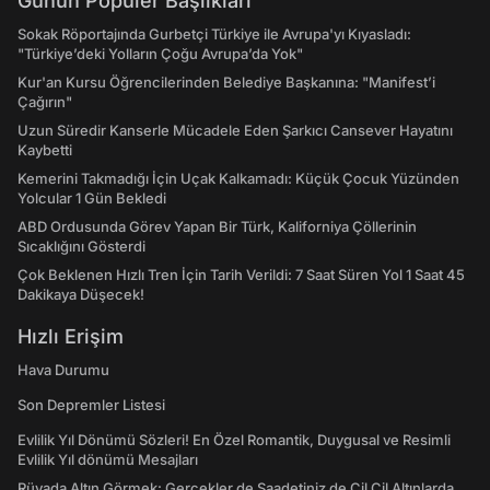
Günün Popüler Başlıkları
Sokak Röportajında Gurbetçi Türkiye ile Avrupa'yı Kıyasladı:
"Türkiye’deki Yolların Çoğu Avrupa’da Yok"
Kur'an Kursu Öğrencilerinden Belediye Başkanına: "Manifest’i
Çağırın"
Uzun Süredir Kanserle Mücadele Eden Şarkıcı Cansever Hayatını
Kaybetti
Kemerini Takmadığı İçin Uçak Kalkamadı: Küçük Çocuk Yüzünden
Yolcular 1 Gün Bekledi
ABD Ordusunda Görev Yapan Bir Türk, Kaliforniya Çöllerinin
Sıcaklığını Gösterdi
Çok Beklenen Hızlı Tren İçin Tarih Verildi: 7 Saat Süren Yol 1 Saat 45
Dakikaya Düşecek!
Hızlı Erişim
Hava Durumu
Son Depremler Listesi
Evlilik Yıl Dönümü Sözleri! En Özel Romantik, Duygusal ve Resimli
Evlilik Yıl dönümü Mesajları
Rüyada Altın Görmek: Gerçekler de Saadetiniz de Çil Çil Altınlarda