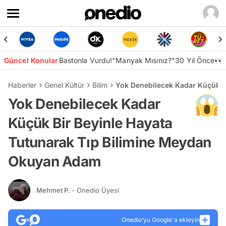
Güncel Konular
Bastonla Vurdu!
"Manyak Mısınız?"
30 Yıl Önce👀
Haberler
Genel Kültür
Bilim
Yok Denebilecek Kadar Küçük B
Yok Denebilecek Kadar
Küçük Bir Beyinle Hayata
Tutunarak Tıp Bilimine Meydan
Okuyan Adam
Mehmet P.
- Onedio Üyesi
Onedio’yu Google'a ekleyin