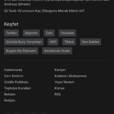
Andreas Şifreleri
IQ Testi: IQ'unuzun Kaç Olduğunu Merak Ettiniz mi?
Keşfet
Twitter
Deprem
Zam
Youtube
Günlük Burç Yorumları
A101
Tiktok
Son Dakika
Bugün Ne Pişirsem
Gezilecek Yerler
Hakkımızda
Kariyer
Geri Bildirim
Kullanıcı Sözleşmesi
Gizlilik Politikası
Yayın İlkeleri
Topluluk Kuralları
Künye
Reklam
RSS
İletişim