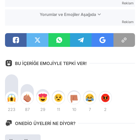
Reklam
Yorumlar ve Emojiler Aşağıda
Reklam
BU İÇERİĞE EMOJİYLE TEPKİ VER!
223
87
29
11
10
7
2
ONEDİO ÜYELERİ NE DİYOR?