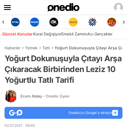
Güncel Konular
Kural Değişiyor
Emekli Zammı
Acı Gerçekler
Haberler
Yemek
Tatlı
Yoğurt Dokunuşuyla Çıtayı Arşa Çıkara
Yoğurt Dokunuşuyla Çıtayı Arşa
Çıkaracak Birbirinden Leziz 10
Yoğurtlu Tatlı Tarifi
Ecem Atalay
- Onedio Üyesi
Onedio’yu Google'a ekleyin
02.07.2021 - 06:45