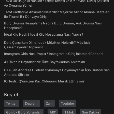
Tavla Diziliş Şekli Nasıldır? Erkek Tavlası ve Kız Tavlası Diziliş Şekilleri
ve Oynama Yönleri
Tarot Kartları ve Anlamları Nelerdir? Majör ve Minör Arkana Desteleri
İle Tılsımlı Bir Dünyaya Giriş
Burç Uyumu Hesaplama Nedir? Burç Uyumu, Aşk Uyumu Nasıl
Hesaplanır?
İdeal Kilo Nedir? İdeal Kilo Hesaplama Nasıl Yapılır?
Ders Çalışırken Dinlenecek Müzikler Nelerdir? Müziksiz
Çalışamayanlar Toplanın!
Instagram Giriş Nasıl Yapılır? Instagram'a Giriş İşlemleri Rehberi
41 Ülkenin Bayrakları ve Ülke Bayraklarının Anlamları
GTA San Andreas Hileleri! Oynamaya Doyamayanlar İçin Güncel San
Andreas Şifreleri
IQ Testi: IQ'unuzun Kaç Olduğunu Merak Ettiniz mi?
Keşfet
Twitter
Deprem
Zam
Youtube
Günlük Burç Yorumları
A101
Tiktok
Son Dakika