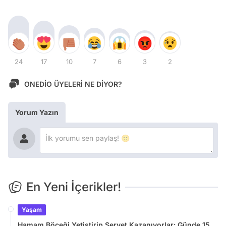
24
17
10
7
6
3
2
ONEDİO ÜYELERİ NE DİYOR?
Yorum Yazın
En Yeni İçerikler!
Yaşam
Hamam Böceği Yetiştirip Servet Kazanıyorlar: Günde 15