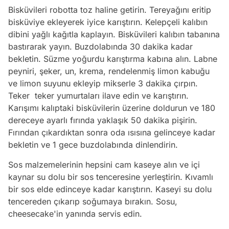
Bisküvileri robotta toz haline getirin. Tereyağını eritip
bisküviye ekleyerek iyice karıştırın. Kelepçeli kalıbın
dibini yağlı kağıtla kaplayın. Bisküvileri kalıbın tabanına
bastırarak yayın. Buzdolabında 30 dakika kadar
bekletin. Süzme yoğurdu karıştırma kabına alın. Labne
peyniri, şeker, un, krema, rendelenmiş limon kabuğu
ve limon suyunu ekleyip mikserle 3 dakika çırpın.
Teker teker yumurtaları ilave edin ve karıştırın.
Karışımı kalıptaki bisküvilerin üzerine doldurun ve 180
dereceye ayarlı fırında yaklaşık 50 dakika pişirin.
Fırından çıkardıktan sonra oda ısısına gelinceye kadar
bekletin ve 1 gece buzdolabında dinlendirin.
Sos malzemelerinin hepsini cam kaseye alın ve içi
kaynar su dolu bir sos tenceresine yerleştirin. Kıvamlı
bir sos elde edinceye kadar karıştırın. Kaseyi su dolu
tencereden çıkarıp soğumaya bırakın. Sosu,
cheesecake'in yanında servis edin.