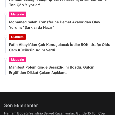
Ton Çöp Yiyorlar!
Magazin
Mohamed Salah Transferine Demet Akalın'dan Olay
Yorum: "Şarkısı da Hazır"
Gündem
Fatih Altaylı’dan Çok Konuşulacak İddia: ROK İtirafçı Oldu
Cem Küçük’ün Adını Verdi
Magazin
Manifest Polemiğinde Sessizliğini Bozdu: Gülçin
Ergül'den Dikkat Çeken Açıklama
Son Eklenenler
Hamam Böceği Yetiştirip Servet Kazanıyorlar: Günde 15 Ton Çöp