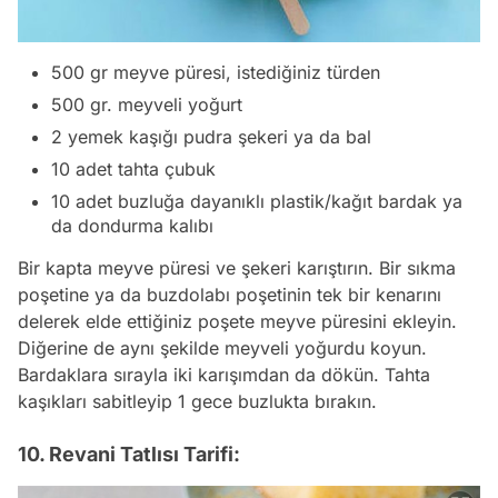
500 gr meyve püresi, istediğiniz türden
500 gr. meyveli yoğurt
2 yemek kaşığı pudra şekeri ya da bal
10 adet tahta çubuk
10 adet buzluğa dayanıklı plastik/kağıt bardak ya
da dondurma kalıbı
Bir kapta meyve püresi ve şekeri karıştırın. Bir sıkma
poşetine ya da buzdolabı poşetinin tek bir kenarını
delerek elde ettiğiniz poşete meyve püresini ekleyin.
Diğerine de aynı şekilde meyveli yoğurdu koyun.
Bardaklara sırayla iki karışımdan da dökün. Tahta
kaşıkları sabitleyip 1 gece buzlukta bırakın.
10. Revani Tatlısı Tarifi: