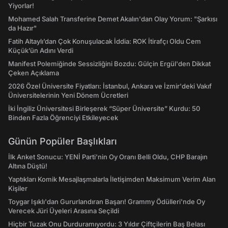
Yiyorlar!
Mohamed Salah Transferine Demet Akalın'dan Olay Yorum: "Şarkısı
da Hazır"
Fatih Altaylı’dan Çok Konuşulacak İddia: ROK İtirafçı Oldu Cem
Küçük’ün Adını Verdi
Manifest Polemiğinde Sessizliğini Bozdu: Gülçin Ergül'den Dikkat
Çeken Açıklama
2026 Özel Üniversite Fiyatları: İstanbul, Ankara ve İzmir'deki Vakıf
Üniversitelerinin Yeni Dönem Ücretleri
İki İngiliz Üniversitesi Birleşerek “Süper Üniversite” Kurdu: 50
Binden Fazla Öğrenciyi Etkileyecek
Günün Popüler Başlıkları
İlk Anket Sonucu: YENİ Parti'nin Oy Oranı Belli Oldu, CHP Barajın
Altına Düştü!
Yaptıkları Komik Mesajlaşmalarla İletişimden Maksimum Verim Alan
Kişiler
Toygar Işıklı'dan Gururlandıran Başarı! Grammy Ödülleri'nde Oy
Verecek Jüri Üyeleri Arasına Seçildi
Hiçbir Tuzak Onu Durduramıyordu: 3 Yıldır Çiftçilerin Baş Belası