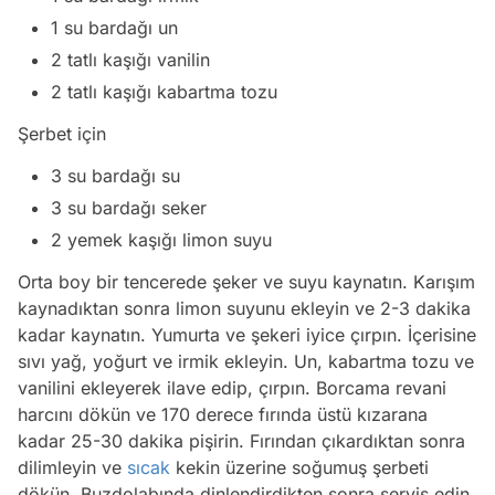
1 su bardağı un
2 tatlı kaşığı vanilin
2 tatlı kaşığı kabartma tozu
Şerbet için
3 su bardağı su
3 su bardağı seker
2 yemek kaşığı limon suyu
Orta boy bir tencerede şeker ve suyu kaynatın. Karışım
kaynadıktan sonra limon suyunu ekleyin ve 2-3 dakika
kadar kaynatın. Yumurta ve şekeri iyice çırpın. İçerisine
sıvı yağ, yoğurt ve irmik ekleyin. Un, kabartma tozu ve
vanilini ekleyerek ilave edip, çırpın. Borcama revani
harcını dökün ve 170 derece fırında üstü kızarana
kadar 25-30 dakika pişirin. Fırından çıkardıktan sonra
dilimleyin ve
sıcak
kekin üzerine soğumuş şerbeti
dökün. Buzdolabında dinlendirdikten sonra servis edin.