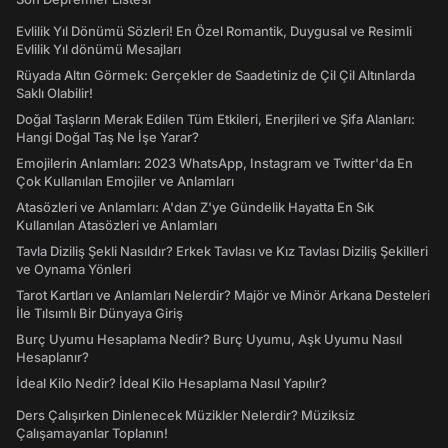
Evlilik Yıl Dönümü Sözleri! En Özel Romantik, Duygusal ve Resimli
Evlilik Yıl dönümü Mesajları
Rüyada Altın Görmek: Gerçekler de Saadetiniz de Çil Çil Altınlarda
Saklı Olabilir!
Doğal Taşların Merak Edilen Tüm Etkileri, Enerjileri ve Şifa Alanları:
Hangi Doğal Taş Ne İşe Yarar?
Emojilerin Anlamları: 2023 WhatsApp, Instagram ve Twitter'da En
Çok Kullanılan Emojiler ve Anlamları
Atasözleri ve Anlamları: A'dan Z'ye Gündelik Hayatta En Sık
Kullanılan Atasözleri ve Anlamları
Tavla Diziliş Şekli Nasıldır? Erkek Tavlası ve Kız Tavlası Diziliş Şekilleri
ve Oynama Yönleri
Tarot Kartları ve Anlamları Nelerdir? Majör ve Minör Arkana Desteleri
İle Tılsımlı Bir Dünyaya Giriş
Burç Uyumu Hesaplama Nedir? Burç Uyumu, Aşk Uyumu Nasıl
Hesaplanır?
İdeal Kilo Nedir? İdeal Kilo Hesaplama Nasıl Yapılır?
Ders Çalışırken Dinlenecek Müzikler Nelerdir? Müziksiz
Çalışamayanlar Toplanın!