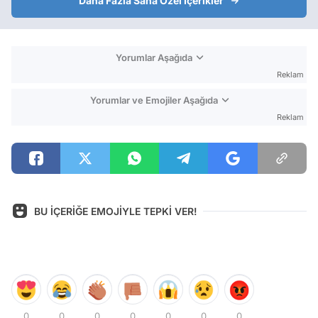
Daha Fazla Sana Özel İçerikler
Yorumlar Aşağıda
Reklam
Yorumlar ve Emojiler Aşağıda
Reklam
BU İÇERİĞE EMOJİYLE TEPKİ VER!
0
0
0
0
0
0
0