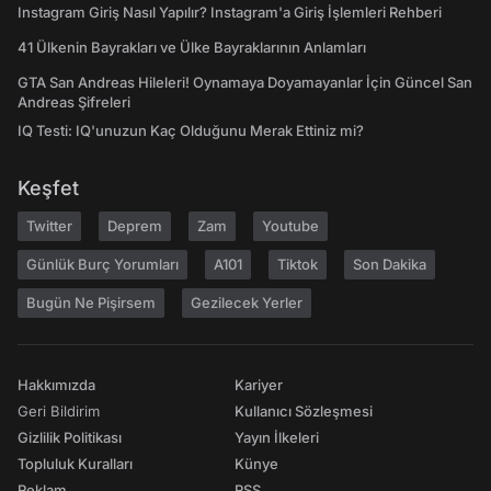
Instagram Giriş Nasıl Yapılır? Instagram'a Giriş İşlemleri Rehberi
41 Ülkenin Bayrakları ve Ülke Bayraklarının Anlamları
GTA San Andreas Hileleri! Oynamaya Doyamayanlar İçin Güncel San
Andreas Şifreleri
IQ Testi: IQ'unuzun Kaç Olduğunu Merak Ettiniz mi?
Keşfet
Twitter
Deprem
Zam
Youtube
Günlük Burç Yorumları
A101
Tiktok
Son Dakika
Bugün Ne Pişirsem
Gezilecek Yerler
Hakkımızda
Kariyer
Geri Bildirim
Kullanıcı Sözleşmesi
Gizlilik Politikası
Yayın İlkeleri
Topluluk Kuralları
Künye
Reklam
RSS