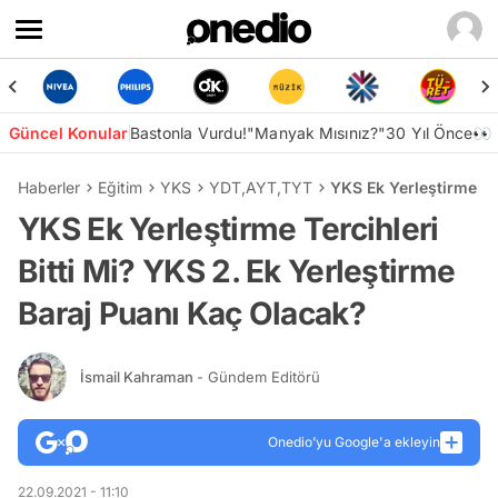
Güncel Konular
Bastonla Vurdu!
"Manyak Mısınız?"
30 Yıl Önce👀
Haberler
Eğitim
YKS
YDT
,
AYT
,
TYT
YKS Ek Yerleştirme Te
YKS Ek Yerleştirme Tercihleri
Bitti Mi? YKS 2. Ek Yerleştirme
Baraj Puanı Kaç Olacak?
İsmail Kahraman
- Gündem Editörü
Onedio’yu Google'a ekleyin
22.09.2021 - 11:10