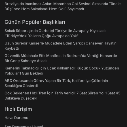
Brezilya'da İnanılmaz Anlar: Maranhao Gol Sevinci Sırasında Tünele
Düşünce Hem Sakatlandı Hem Golü Sayılmadı
Günün Popüler Başlıkları
Sokak Röportajında Gurbetçi Türkiye ile Avrupa'yı Kıyasladı:
"Türkiye’deki Yolların Çoğu Avrupa’da Yok"
Uzun Süredir Kanserle Mücadele Eden Şarkıcı Cansever Hayatını
Kaybetti
Güvenlik Müdahale Etti: Manifest'in Bodrum'da Verdiği Konserde
Bir Genç Sahneye Atladı
Kemerini Takmadığı İçin Uçak Kalkamadı: Küçük Çocuk Yüzünden
Yolcular 1 Gün Bekledi
ABD Ordusunda Görev Yapan Bir Türk, Kaliforniya Çöllerinin
Sıcaklığını Gösterdi
Çok Beklenen Hızlı Tren İçin Tarih Verildi: 7 Saat Süren Yol 1 Saat 45
Dakikaya Düşecek!
Hızlı Erişim
Hava Durumu
Son Depremler Listesi