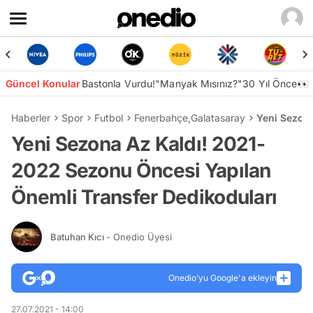
Güncel Konular
Bastonla Vurdu!
"Manyak Mısınız?"
30 Yıl Önce👀
Haberler
Spor
Futbol
Fenerbahçe
,
Galatasaray
Yeni Sezona
Yeni Sezona Az Kaldı! 2021-
2022 Sezonu Öncesi Yapılan
Önemli Transfer Dedikoduları
Batuhan Kıcı
- Onedio Üyesi
Onedio’yu Google'a ekleyin
27.07.2021 - 14:00