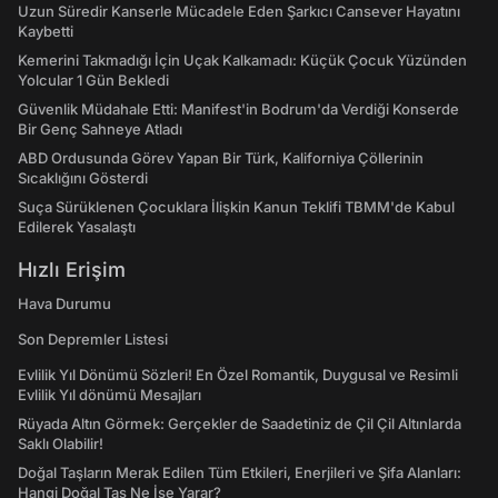
Uzun Süredir Kanserle Mücadele Eden Şarkıcı Cansever Hayatını
Kaybetti
Kemerini Takmadığı İçin Uçak Kalkamadı: Küçük Çocuk Yüzünden
Yolcular 1 Gün Bekledi
Güvenlik Müdahale Etti: Manifest'in Bodrum'da Verdiği Konserde
Bir Genç Sahneye Atladı
ABD Ordusunda Görev Yapan Bir Türk, Kaliforniya Çöllerinin
Sıcaklığını Gösterdi
Suça Sürüklenen Çocuklara İlişkin Kanun Teklifi TBMM'de Kabul
Edilerek Yasalaştı
Hızlı Erişim
Hava Durumu
Son Depremler Listesi
Evlilik Yıl Dönümü Sözleri! En Özel Romantik, Duygusal ve Resimli
Evlilik Yıl dönümü Mesajları
Rüyada Altın Görmek: Gerçekler de Saadetiniz de Çil Çil Altınlarda
Saklı Olabilir!
Doğal Taşların Merak Edilen Tüm Etkileri, Enerjileri ve Şifa Alanları:
Hangi Doğal Taş Ne İşe Yarar?