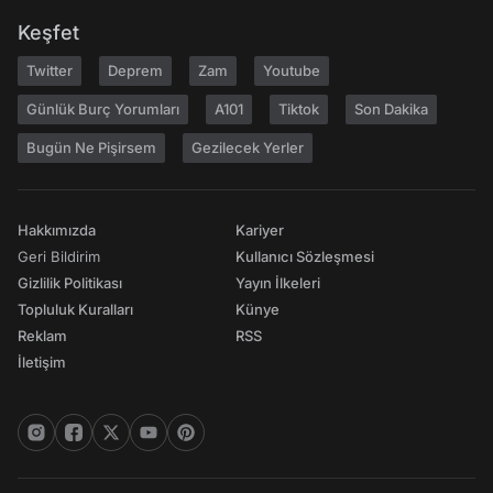
Keşfet
Twitter
Deprem
Zam
Youtube
Günlük Burç Yorumları
A101
Tiktok
Son Dakika
Bugün Ne Pişirsem
Gezilecek Yerler
Hakkımızda
Kariyer
Geri Bildirim
Kullanıcı Sözleşmesi
Gizlilik Politikası
Yayın İlkeleri
Topluluk Kuralları
Künye
Reklam
RSS
İletişim