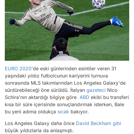
EURO 2020
'de eski günlerinden esintiler veren 31
yaşındaki yıldız futbolcunun kariyerini turnuva
sonrasında MLS takımlarından Los Angeles Galaxy'de
sürdürebileceği öne sürüldü. İtalyan
gazeteci
Nico
Schira'nın aktardığı bilgiye göre
ABD
ekibi bu transferi
kısa bir süre içerisinde sonuçlandırmak isterken, Bale
bu yeni adıma oldukça
sıcak
bakıyor.
Los Angeles Galaxy daha önce
David Beckham
gibi
büyük yıldızlarla da anlaşmıştı.