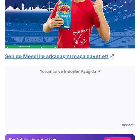
Sen de Messi ile arkadaşını maça davet et!
Yorumlar ve Emojiler Aşağıda
Video
Test
Gündem
Reklam
Magazin
Keşfet
ile ziyaret ettiğin