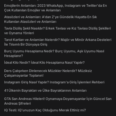
Emojilerin Anlamları: 2023 WhatsApp, Instagram ve Twitter'da En
Çok Kullanılan Emojiler ve Anlamları
Atasözleri ve Anlamları: A'dan Z'ye Gündelik Hayatta En Sık
Kullanılan Atasözleri ve Anlamları
Tavla Diziliş Şekli Nasıldır? Erkek Tavlası ve Kız Tavlası Diziliş Şekilleri
ve Oynama Yönleri
Tarot Kartları ve Anlamları Nelerdir? Majör ve Minör Arkana Desteleri
İle Tılsımlı Bir Dünyaya Giriş
Burç Uyumu Hesaplama Nedir? Burç Uyumu, Aşk Uyumu Nasıl
Hesaplanır?
İdeal Kilo Nedir? İdeal Kilo Hesaplama Nasıl Yapılır?
Ders Çalışırken Dinlenecek Müzikler Nelerdir? Müziksiz
Çalışamayanlar Toplanın!
Instagram Giriş Nasıl Yapılır? Instagram'a Giriş İşlemleri Rehberi
41 Ülkenin Bayrakları ve Ülke Bayraklarının Anlamları
GTA San Andreas Hileleri! Oynamaya Doyamayanlar İçin Güncel San
Andreas Şifreleri
IQ Testi: IQ'unuzun Kaç Olduğunu Merak Ettiniz mi?