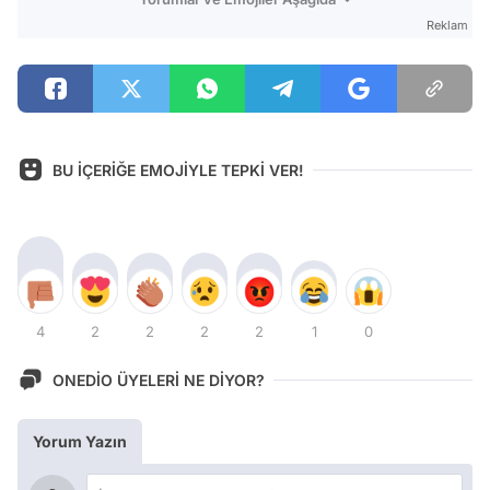
Reklam
BU İÇERİĞE EMOJİYLE TEPKİ VER!
4
2
2
2
2
1
0
ONEDİO ÜYELERİ NE DİYOR?
Yorum Yazın