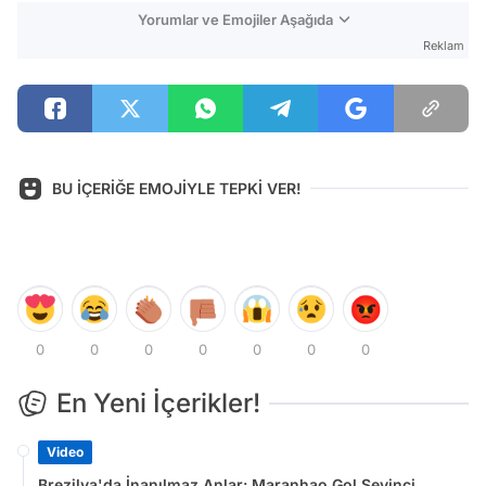
Yorumlar ve Emojiler Aşağıda
Reklam
BU İÇERİĞE EMOJİYLE TEPKİ VER!
0
0
0
0
0
0
0
En Yeni İçerikler!
Video
Brezilya'da İnanılmaz Anlar: Maranhao Gol Sevinci