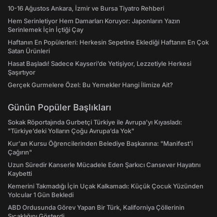
10-16 Ağustos Ankara, İzmir ve Bursa Tiyatro Rehberi
Hem Serinletiyor Hem Damarları Koruyor: Japonların Yazın
Serinlemek İçin İçtiği Çay
Haftanın En Popülerleri: Herkesin Sepetine Eklediği Haftanın En Çok
Satan Ürünleri
Hasat Başladı! Sadece Kayseri’de Yetişiyor, Lezzetiyle Herkesi
Şaşırtıyor
Gerçek Gurmelere Özel: Bu Yemekler Hangi İlimize Ait?
Günün Popüler Başlıkları
Sokak Röportajında Gurbetçi Türkiye ile Avrupa'yı Kıyasladı:
"Türkiye’deki Yolların Çoğu Avrupa’da Yok"
Kur'an Kursu Öğrencilerinden Belediye Başkanına: "Manifest’i
Çağırın"
Uzun Süredir Kanserle Mücadele Eden Şarkıcı Cansever Hayatını
Kaybetti
Kemerini Takmadığı İçin Uçak Kalkamadı: Küçük Çocuk Yüzünden
Yolcular 1 Gün Bekledi
ABD Ordusunda Görev Yapan Bir Türk, Kaliforniya Çöllerinin
Sıcaklığını Gösterdi