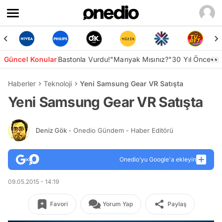
Güncel Konular
Bastonla Vurdu!
"Manyak Mısınız?"
30 Yıl Önce👀
Haberler
Teknoloji
Yeni Samsung Gear VR Satışta
Yeni Samsung Gear VR Satışta
Deniz Gök
- Onedio Gündem - Haber Editörü
Onedio’yu Google'a ekleyin
09.05.2015 - 14:19
Favori
Yorum Yap
Paylaş