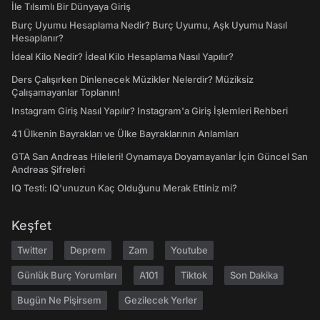
İle Tılsımlı Bir Dünyaya Giriş
Burç Uyumu Hesaplama Nedir? Burç Uyumu, Aşk Uyumu Nasıl
Hesaplanır?
İdeal Kilo Nedir? İdeal Kilo Hesaplama Nasıl Yapılır?
Ders Çalışırken Dinlenecek Müzikler Nelerdir? Müziksiz
Çalışamayanlar Toplanın!
Instagram Giriş Nasıl Yapılır? Instagram'a Giriş İşlemleri Rehberi
41 Ülkenin Bayrakları ve Ülke Bayraklarının Anlamları
GTA San Andreas Hileleri! Oynamaya Doyamayanlar İçin Güncel San
Andreas Şifreleri
IQ Testi: IQ'unuzun Kaç Olduğunu Merak Ettiniz mi?
Keşfet
Twitter
Deprem
Zam
Youtube
Günlük Burç Yorumları
A101
Tiktok
Son Dakika
Bugün Ne Pişirsem
Gezilecek Yerler