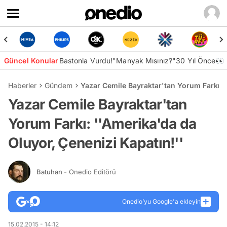
Güncel Konular
Bastonla Vurdu!
"Manyak Mısınız?"
30 Yıl Önce👀
Haberler
Gündem
Yazar Cemile Bayraktar'tan Yorum Farkı: '
Yazar Cemile Bayraktar'tan
Yorum Farkı: ''Amerika'da da
Oluyor, Çenenizi Kapatın!''
Batuhan
- Onedio Editörü
Onedio’yu Google'a ekleyin
15.02.2015 - 14:12