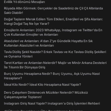
Evlilik Yıl dönümü Mesajları
Rüyada Altın Görmek: Gerçekler de Saadetiniz de Çil Çil Altınlarda
Saklı Olabilir!
Doğal Taşların Merak Edilen Tüm Etkileri, Enerjileri ve Şifa Alanları:
Hangi Doğal Taş Ne İşe Yarar?
Emojilerin Anlamları: 2023 WhatsApp, Instagram ve Twitter'da En
Çok Kullanılan Emojiler ve Anlamları
Atasözleri ve Anlamları: A'dan Z'ye Gündelik Hayatta En Sık
Kullanılan Atasözleri ve Anlamları
Tavla Diziliş Şekli Nasıldır? Erkek Tavlası ve Kız Tavlası Diziliş Şekilleri
ve Oynama Yönleri
Tarot Kartları ve Anlamları Nelerdir? Majör ve Minör Arkana Desteleri
İle Tılsımlı Bir Dünyaya Giriş
Burç Uyumu Hesaplama Nedir? Burç Uyumu, Aşk Uyumu Nasıl
Hesaplanır?
İdeal Kilo Nedir? İdeal Kilo Hesaplama Nasıl Yapılır?
Ders Çalışırken Dinlenecek Müzikler Nelerdir? Müziksiz
Çalışamayanlar Toplanın!
Instagram Giriş Nasıl Yapılır? Instagram'a Giriş İşlemleri Rehberi