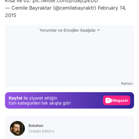
Kısa ve öz:
pic.twitter.com/pfd8jcpEDD
— Cemile Bayraktar (@cemilebayraktr)
February 14,
2015
Yorumlar ve Emojiler Aşağıda
Video
Test
Reklam
Gündem
Keşfet
ile ziyaret ettiğin
Magazin
tüm kategorileri tek akışta gör!
Video
Test
Batuhan
Onedio Editörü