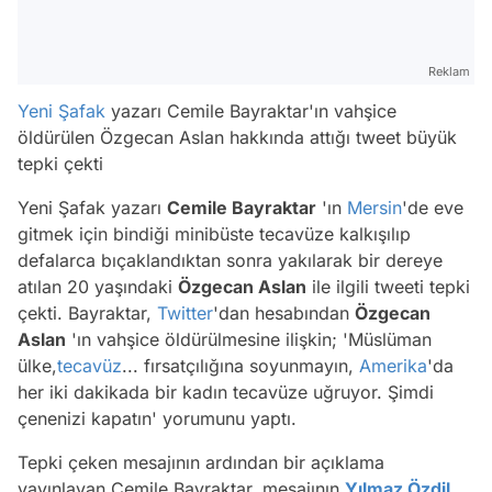
Reklam
Yeni Şafak
yazarı Cemile Bayraktar'ın vahşice
öldürülen Özgecan Aslan hakkında attığı tweet büyük
tepki çekti
Yeni Şafak yazarı
Cemile Bayraktar
'ın
Mersin
'de eve
gitmek için bindiği minibüste tecavüze kalkışılıp
defalarca bıçaklandıktan sonra yakılarak bir dereye
atılan 20 yaşındaki
Özgecan Aslan
ile ilgili tweeti tepki
çekti. Bayraktar,
Twitter
'dan hesabından
Özgecan
Aslan
'ın vahşice öldürülmesine ilişkin; 'Müslüman
ülke,
tecavüz
... fırsatçılığına soyunmayın,
Amerika
'da
her iki dakikada bir kadın tecavüze uğruyor. Şimdi
çenenizi kapatın' yorumunu yaptı.
Tepki çeken mesajının ardından bir açıklama
yayınlayan Cemile Bayraktar, mesajının
Yılmaz Özdil