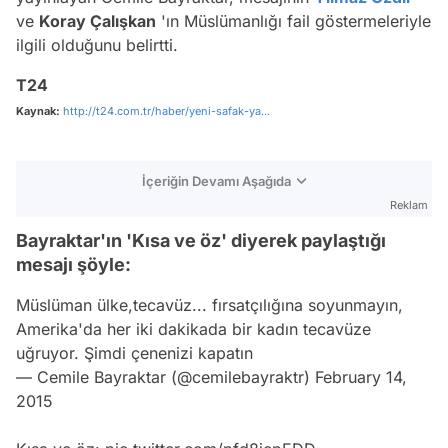
ve
Koray Çalışkan
'ın Müslümanlığı fail göstermeleriyle
ilgili olduğunu belirtti.
T24
Kaynak:
http://t24.com.tr/haber/yeni-safak-ya...
İçeriğin Devamı Aşağıda
Reklam
Bayraktar'ın 'Kısa ve öz' diyerek paylaştığı
mesajı şöyle:
Müslüman ülke,tecavüz... fırsatçılığına soyunmayın,
Amerika'da her iki dakikada bir kadın tecavüze
uğruyor. Şimdi çenenizi kapatın
— Cemile Bayraktar (@cemilebayraktr)
February 14,
2015