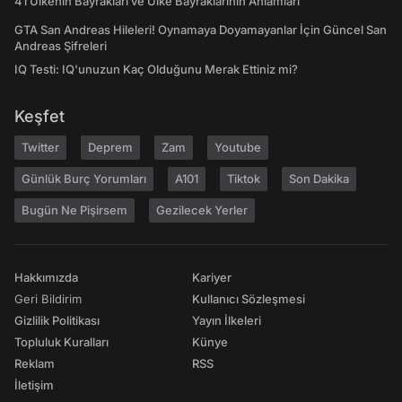
41 Ülkenin Bayrakları ve Ülke Bayraklarının Anlamları
GTA San Andreas Hileleri! Oynamaya Doyamayanlar İçin Güncel San
Andreas Şifreleri
IQ Testi: IQ'unuzun Kaç Olduğunu Merak Ettiniz mi?
Keşfet
Twitter
Deprem
Zam
Youtube
Günlük Burç Yorumları
A101
Tiktok
Son Dakika
Bugün Ne Pişirsem
Gezilecek Yerler
Hakkımızda
Kariyer
Geri Bildirim
Kullanıcı Sözleşmesi
Gizlilik Politikası
Yayın İlkeleri
Topluluk Kuralları
Künye
Reklam
RSS
İletişim