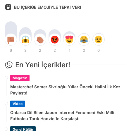
BU İÇERİĞE EMOJİYLE TEPKİ VER!
6
3
2
2
1
0
0
En Yeni İçerikler!
Magazin
Masterchef Somer Sivrioğlu Yıllar Önceki Halini İlk Kez
Paylaştı!
Video
Onlarca Dil Bilen Japon İnternet Fenomeni Eski Milli
Futbolcu Tarık Hodzic'le Karşılaştı
Genel Kültür