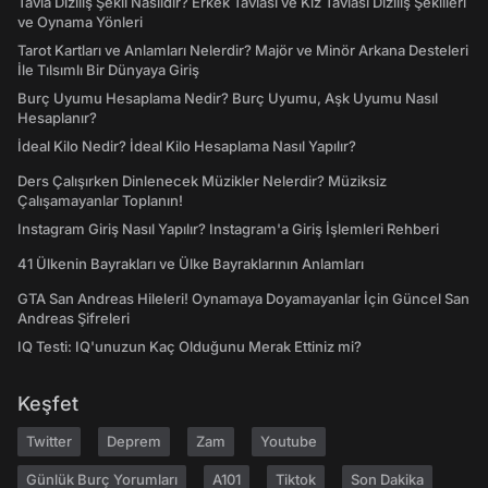
Tavla Diziliş Şekli Nasıldır? Erkek Tavlası ve Kız Tavlası Diziliş Şekilleri
ve Oynama Yönleri
Tarot Kartları ve Anlamları Nelerdir? Majör ve Minör Arkana Desteleri
İle Tılsımlı Bir Dünyaya Giriş
Burç Uyumu Hesaplama Nedir? Burç Uyumu, Aşk Uyumu Nasıl
Hesaplanır?
İdeal Kilo Nedir? İdeal Kilo Hesaplama Nasıl Yapılır?
Ders Çalışırken Dinlenecek Müzikler Nelerdir? Müziksiz
Çalışamayanlar Toplanın!
Instagram Giriş Nasıl Yapılır? Instagram'a Giriş İşlemleri Rehberi
41 Ülkenin Bayrakları ve Ülke Bayraklarının Anlamları
GTA San Andreas Hileleri! Oynamaya Doyamayanlar İçin Güncel San
Andreas Şifreleri
IQ Testi: IQ'unuzun Kaç Olduğunu Merak Ettiniz mi?
Keşfet
Twitter
Deprem
Zam
Youtube
Günlük Burç Yorumları
A101
Tiktok
Son Dakika