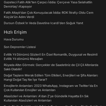
Gazeteci Fatih Atik'ten Çarpıcı İddia: Çerçeve Yasa Selahattin
Demirtaş'ı Kapsıyor
Fatih Altaylı’dan Çok Konuşulacak İddia: ROK İtirafçı Oldu Cem
Küçük’ün Adını Verdi
Dursun Özbek'in Veda Davetine Icardi'den Soğuk Yanıt
Hızlı Erişim
Hava Durumu
Son Depremler Listesi
Evlilik Yıl Dönümü Sözleri! En Özel Romantik, Duygusal ve Resimli
Evlilik Yıl dönümü Mesajları
Rüyada Altın Görmek: Gerçekler de Saadetiniz de Çil Çil Altınlarda
Saklı Olabilir!
Doğal Taşların Merak Edilen Tüm Etkileri, Enerjileri ve Şifa Alanları:
Hangi Doğal Taş Ne İşe Yarar?
Emojilerin Anlamları: 2023 WhatsApp, Instagram ve Twitter'da En
Çok Kullanılan Emojiler ve Anlamları
Atasözleri ve Anlamları: A'dan Z'ye Gündelik Hayatta En Sık
Kullanılan Atasözleri ve Anlamları