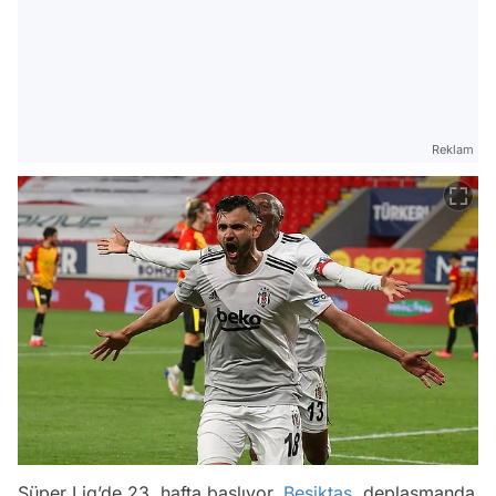
Reklam
Süper Lig’de 23. hafta başlıyor.
Beşiktaş
, deplasmanda