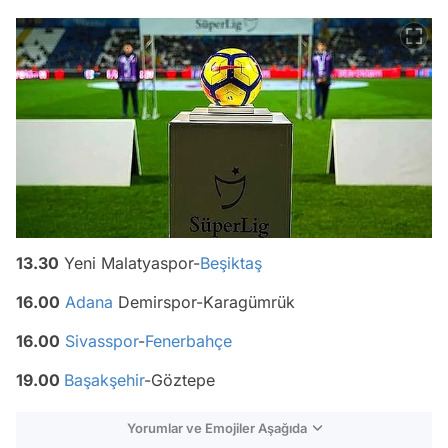
13.30
Yeni Malatyaspor-
Beşiktaş
16.00
Adana
Demirspor-Karagümrük
16.00
Sivasspor
-
Fenerbahçe
19.00
Başakşehir
-Göztepe
Yorumlar ve Emojiler Aşağıda