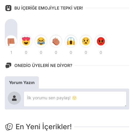
BU İÇERİĞE EMOJİYLE TEPKİ VER!
1
0
0
0
0
0
0
ONEDİO ÜYELERİ NE DİYOR?
Yorum Yazın
En Yeni İçerikler!