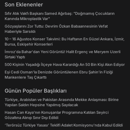
Son Eklenenler
Sıfır Atık Vakfı Başkanı Samed Ağırbaş: "Doğmamış Çocukların
Kanında Mikroplastik Var"
Gözyaşlarını Zor Tuttu: Devrim Özkan Babaannesinin Vefat
Haberiyle Sarsıldı
10 – 16 Ağustos Konser Takvimi: Bu Haftanın En Güzel Ankara, İzmir,
Bursa, Eskişehir Konserleri
İmroz'da Bahar'dan Yeni Görüntü! Halit Ergenç ve Meryem Uzerli
Sirtaki Yaptı
500 Kişinin Yaşadığı İlçeye Hava Karardığı An 50 Bin Kişi Akın Ediyor
Eşi Cedi Osman'la Denizde Görüntülenen Ebru Şahin'in Fiziği
Mankenlere Taş Çıkarttı
Günün Popüler Başlıkları
Türkiye, Arabistan ve Pakistan Arasında Mekke Anlaşması: Birine
Yapılan Saldırı Hepsine Yapılmış Sayılacak
Hasan Can Kaya’nın Konuşanlar Programına Katılan Seyirci
Gözaltına Alınıp Sınır Dışı Edildi
‘Terörsüz Türkiye Yasası’ Teklifi Adalet Komisyonu'nda Kabul Edildi