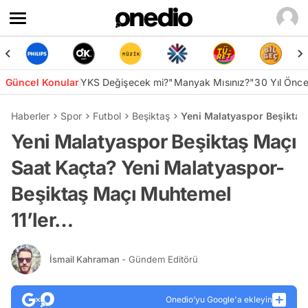
Güncel Konular
YKS Değişecek mi?
"Manyak Mısınız?"
30 Yıl Önc
Haberler
Spor
Futbol
Beşiktaş
Yeni Malatyaspor Beşiktaş
Yeni Malatyaspor Beşiktaş Maçı
Saat Kaçta? Yeni Malatyaspor-
Beşiktaş Maçı Muhtemel
11’ler…
İsmail Kahraman
- Gündem Editörü
Onedio’yu Google'a ekleyin