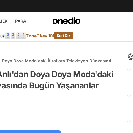
MEK
PARA
e👀
ZoneOkey 101
Seri Diz
 Doya Doya Moda'daki İtiraflara Televizyon Dünyasında
nlı'dan Doya Doya Moda'daki
nyasında Bugün Yaşananlar