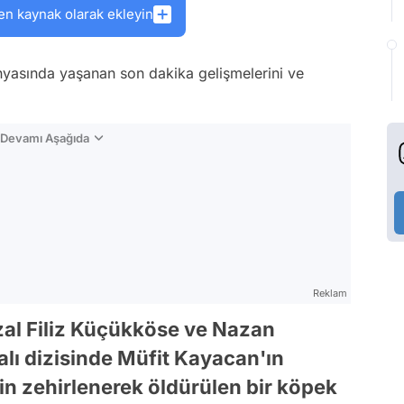
en kaynak olarak ekleyin
yasında yaşanan son dakika gelişmelerini ve
n Devamı Aşağıda
Reklam
azal Filiz Küçükköse ve Nazan
salı dizisinde Müfit Kayacan'ın
in zehirlenerek öldürülen bir köpek