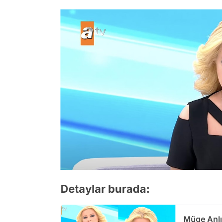
Detaylar burada:
Müge Anlı 