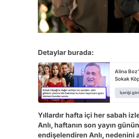
Detaylar burada:
Alina Boz'
Sokak Köp
İçeriği gör
Yıllardır hafta içi her sabah i
Anlı, haftanın son yayın gününd
endişelendiren Anlı, nedenini a