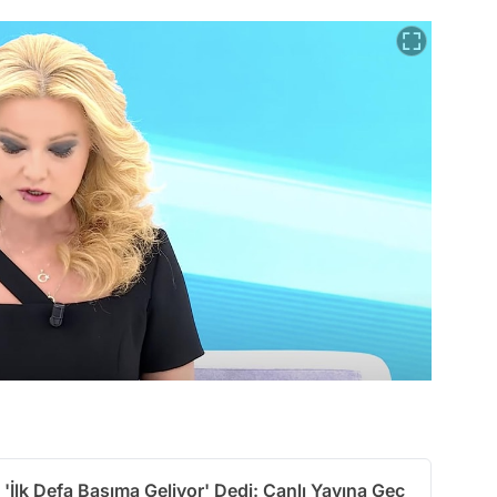
'İlk Defa Başıma Geliyor' Dedi: Canlı Yayına Geç