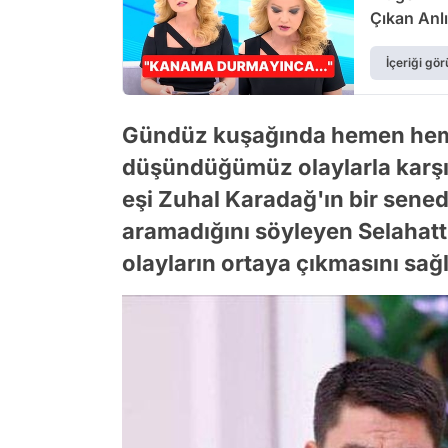
Çıkan Anlı
İçeriği gör
Gündüz kuşağında hemen hemen
düşündüğümüz olaylarla karşıl
eşi Zuhal Karadağ'ın bir sened
aramadığını söyleyen Selahat
olayların ortaya çıkmasını sağ