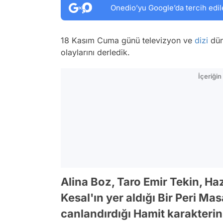
Onedio’yu Google’da tercih edil
18 Kasım Cuma günü televizyon ve
dizi
dün
olaylarını derledik.
İçeriği
Alina Boz, Taro Emir Tekin, H
Kesal'ın yer aldığı Bir Peri Ma
canlandırdığı Hamit karakterin