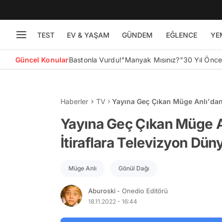
TEST
EV & YAŞAM
GÜNDEM
EĞLENCE
YE
Güncel Konular
Bastonla Vurdu!
"Manyak Mısınız?"
30 Yıl Önc
Haberler
TV
Yayına Geç Çıkan Müge Anlı'dan
Bugün Yaşananlar
Yayına Geç Çıkan Müge A
İtiraflara Televizyon Dü
Müge Anlı
Gönül Dağı
Aburoski
- Onedio Editörü
18.11.2022 - 16:44