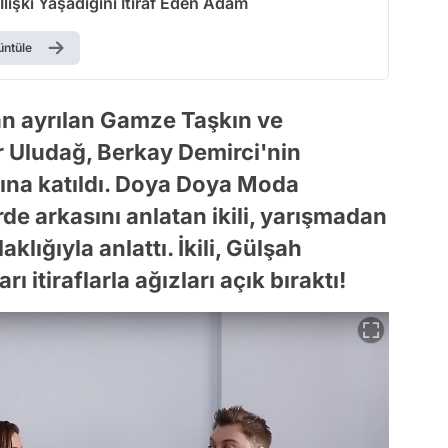
İlişki Yaşadığını İtiraf Eden Adam
üntüle
 ayrılan Gamze Taşkın ve
ur Uludağ, Berkay Demirci'nin
ına katıldı. Doya Doya Moda
de arkasını anlatan ikili, yarışmadan
klığıyla anlattı. İkili, Gülşah
 itiraflarla ağızları açık bıraktı!