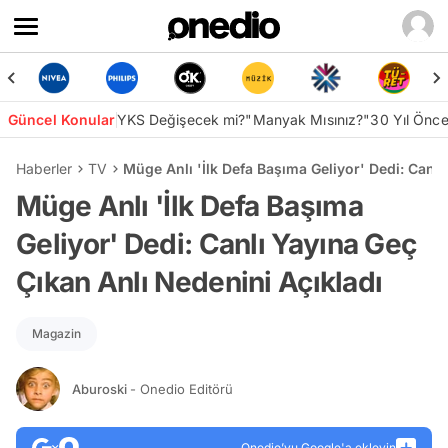
Güncel Konular
YKS Değişecek mi?
"Manyak Mısınız?"
30 Yıl Önc
Haberler
TV
Müge Anlı 'İlk Defa Başıma Geliyor' Dedi: Canlı
Müge Anlı 'İlk Defa Başıma
Geliyor' Dedi: Canlı Yayına Geç
Çıkan Anlı Nedenini Açıkladı
Magazin
Aburoski
- Onedio Editörü
Onedio’yu Google'a ekleyin