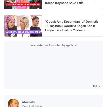
Kaçan Kaynana Şoke Etti!
'Çocuk Ama Kocamdan İyi' Demişti:
15 Yaşındaki Çocukla Kaçan Kadın
Eşiyle Esra Erol'da Yüzleşti
Yorumlar ve Emojiler Aşağıda
Reklam
Aburoski
Onedio Editörü