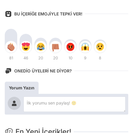
BU İÇERİĞE EMOJİYLE TEPKİ VER!
81
46
20
20
10
9
8
ONEDİO ÜYELERİ NE DİYOR?
Yorum Yazın
En Yeni İçerikler!