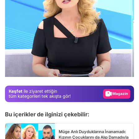
Video
Test
Gündem
Magazin
Keşfet
ile ziyaret ettiğin
Video
tüm kategorileri tek akışta gör!
Test
Bu içerikler de ilginizi çekebilir:
Müge Anlı Duyduklarına İnanamadı:
Kızının Çocuklarını da Alıp Damadıyla