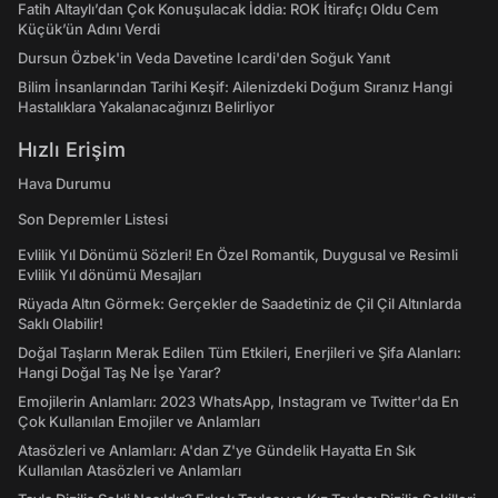
Fatih Altaylı’dan Çok Konuşulacak İddia: ROK İtirafçı Oldu Cem
Küçük’ün Adını Verdi
Dursun Özbek'in Veda Davetine Icardi'den Soğuk Yanıt
Bilim İnsanlarından Tarihi Keşif: Ailenizdeki Doğum Sıranız Hangi
Hastalıklara Yakalanacağınızı Belirliyor
Hızlı Erişim
Hava Durumu
Son Depremler Listesi
Evlilik Yıl Dönümü Sözleri! En Özel Romantik, Duygusal ve Resimli
Evlilik Yıl dönümü Mesajları
Rüyada Altın Görmek: Gerçekler de Saadetiniz de Çil Çil Altınlarda
Saklı Olabilir!
Doğal Taşların Merak Edilen Tüm Etkileri, Enerjileri ve Şifa Alanları:
Hangi Doğal Taş Ne İşe Yarar?
Emojilerin Anlamları: 2023 WhatsApp, Instagram ve Twitter'da En
Çok Kullanılan Emojiler ve Anlamları
Atasözleri ve Anlamları: A'dan Z'ye Gündelik Hayatta En Sık
Kullanılan Atasözleri ve Anlamları