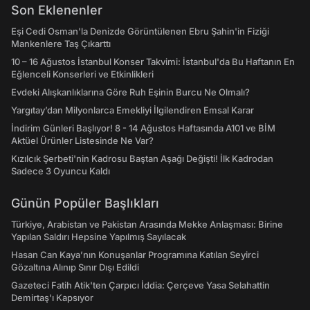
Son Eklenenler
Eşi Cedi Osman'la Denizde Görüntülenen Ebru Şahin'in Fiziği
Mankenlere Taş Çıkarttı
10 – 16 Ağustos İstanbul Konser Takvimi: İstanbul'da Bu Haftanın En
Eğlenceli Konserleri ve Etkinlikleri
Evdeki Alışkanlıklarına Göre Ruh Eşinin Burcu Ne Olmalı?
Yargıtay’dan Milyonlarca Emekliyi İlgilendiren Emsal Karar
İndirim Günleri Başlıyor! 8 - 14 Ağustos Haftasında A101 ve BİM
Aktüel Ürünler Listesinde Ne Var?
Kızılcık Şerbeti'nin Kadrosu Baştan Aşağı Değişti! İlk Kadrodan
Sadece 3 Oyuncu Kaldı
Günün Popüler Başlıkları
Türkiye, Arabistan ve Pakistan Arasında Mekke Anlaşması: Birine
Yapılan Saldırı Hepsine Yapılmış Sayılacak
Hasan Can Kaya’nın Konuşanlar Programına Katılan Seyirci
Gözaltına Alınıp Sınır Dışı Edildi
Gazeteci Fatih Atik'ten Çarpıcı İddia: Çerçeve Yasa Selahattin
Demirtaş'ı Kapsıyor