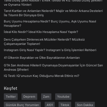
Tavla Diziliş Şekli Nasıldır? Erkek Tavlası ve Kız Tavlası Diziliş Şekilleri
ve Oynama Yönleri
Tarot Kartları ve Anlamları Nelerdir? Majör ve Minör Arkana Desteleri
İle Tılsımlı Bir Dünyaya Giriş
Burç Uyumu Hesaplama Nedir? Burç Uyumu, Aşk Uyumu Nasıl
Hesaplanır?
İdeal Kilo Nedir? İdeal Kilo Hesaplama Nasıl Yapılır?
Ders Çalışırken Dinlenecek Müzikler Nelerdir? Müziksiz
Çalışamayanlar Toplanın!
Instagram Giriş Nasıl Yapılır? Instagram'a Giriş İşlemleri Rehberi
41 Ülkenin Bayrakları ve Ülke Bayraklarının Anlamları
GTA San Andreas Hileleri! Oynamaya Doyamayanlar İçin Güncel San
Andreas Şifreleri
IQ Testi: IQ'unuzun Kaç Olduğunu Merak Ettiniz mi?
Keşfet
Twitter
Deprem
Zam
Youtube
Günlük Burç Yorumları
A101
Tiktok
Son Dakika