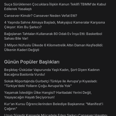
Suça Sürüklenen Çocuklara İlişkin Kanun Teklifi TBMM'de Kabul
Edilerek Yasalaştı
Cansever Kimdir? Cansever Neden Vefat Etti?
4 Yaşında Sahne Almaya Başladı, Makyajsız Kameralar Karşısına
Çıkıyor: Kim Bu Şarkıcı?
Bağışlanan Tahtaları Kullanarak 80 Odalı Ev İnşa Etti: Basketbol
Sahası Bile Var!
3 Milyon Nüfuslu Ülkede 6 Kilometrelik Altın Damarı Keşfedildi:
Ülkenin Kaderi Değişti
Günün Popüler Başlıkları
Beşiktaş-Üsküdar Vapurunda Yaşlı Kadın, Şort Giyen Kadının
Bacağına Bastonla Vurdu!
Sokak Röportajında Gurbetçi Türkiye ile Avrupa'yı Kıyasladı:
"Türkiye’deki Yolların Çoğu Avrupa’da Yok"
Yaşamak İstediğin Ülke Hangisi? Haritadaki Yerini Değil,
Yaşayacağın Hayatı Seçiyorsun!
Kur'an Kursu Öğrencilerinden Belediye Başkanına: "Manifest’i
Çağırın"
Uzun Süredir Kanserle Mücadele Eden Şarkıcı Cansever Hayatını