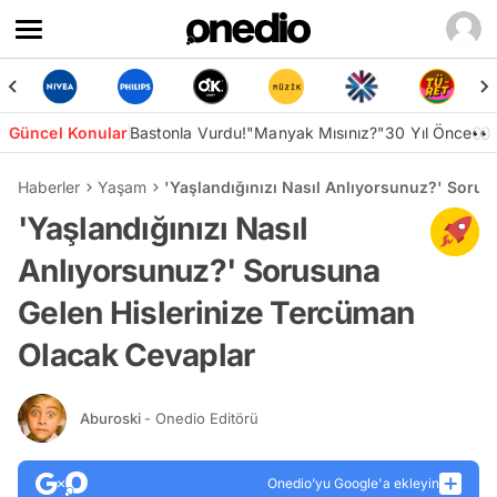
Güncel Konular
Bastonla Vurdu!
"Manyak Mısınız?"
30 Yıl Önce👀
Haberler
Yaşam
'Yaşlandığınızı Nasıl Anlıyorsunuz?' Soru
'Yaşlandığınızı Nasıl
Anlıyorsunuz?' Sorusuna
Gelen Hislerinize Tercüman
Olacak Cevaplar
Aburoski
- Onedio Editörü
Onedio’yu Google'a ekleyin