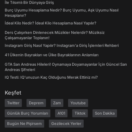
İle Tılsımlı Bir Dünyaya Giriş
Burç Uyumu Hesaplama Nedir? Burç Uyumu, Aşk Uyumu Nasıl
Hesaplanır?
İdeal Kilo Nedir? İdeal Kilo Hesaplama Nasıl Yapılır?
Ders Çalışırken Dinlenecek Müzikler Nelerdir? Müziksiz
Çalışamayanlar Toplanın!
Instagram Giriş Nasıl Yapılır? Instagram'a Giriş İşlemleri Rehberi
41 Ülkenin Bayrakları ve Ülke Bayraklarının Anlamları
GTA San Andreas Hileleri! Oynamaya Doyamayanlar İçin Güncel San
Andreas Şifreleri
IQ Testi: IQ'unuzun Kaç Olduğunu Merak Ettiniz mi?
Keşfet
Twitter
Deprem
Zam
Youtube
Günlük Burç Yorumları
A101
Tiktok
Son Dakika
Bugün Ne Pişirsem
Gezilecek Yerler