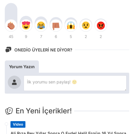
45
9
7
6
5
2
2
ONEDİO ÜYELERİ NE DİYOR?
Yorum Yazın
En Yeni İçerikler!
Video
Ali Rıza Bey Yıllar Sonra O Evde! Halil Ergün 16 Yıl Sonra