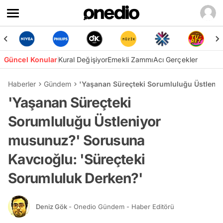
Güncel Konular
Kural Değişiyor
Emekli Zammı
Acı Gerçekler
Haberler
Gündem
'Yaşanan Süreçteki Sorumluluğu Üstleni
'Yaşanan Süreçteki
Sorumluluğu Üstleniyor
musunuz?' Sorusuna
Kavcıoğlu: 'Süreçteki
Sorumluluk Derken?'
Deniz Gök
- Onedio Gündem - Haber Editörü