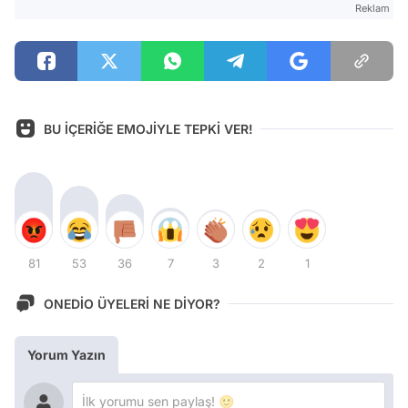
Reklam
BU İÇERİĞE EMOJİYLE TEPKİ VER!
81
53
36
7
3
2
1
ONEDİO ÜYELERİ NE DİYOR?
Yorum Yazın