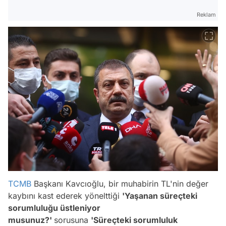
Reklam
TCMB
Başkanı Kavcıoğlu, bir muhabirin TL'nin değer
kaybını kast ederek yönelttiği
'Yaşanan süreçteki
sorumluluğu üstleniyor
musunuz?'
sorusuna
'Süreçteki sorumluluk