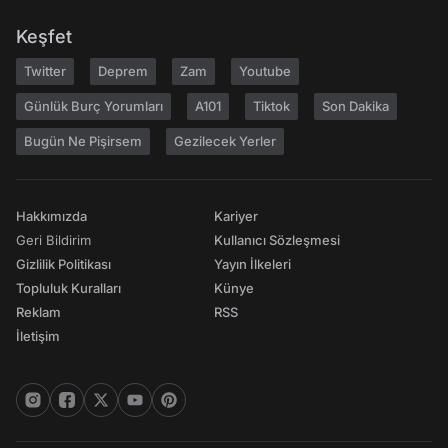
Keşfet
Twitter
Deprem
Zam
Youtube
Günlük Burç Yorumları
A101
Tiktok
Son Dakika
Bugün Ne Pişirsem
Gezilecek Yerler
Hakkımızda
Kariyer
Geri Bildirim
Kullanıcı Sözleşmesi
Gizlilik Politikası
Yayın İlkeleri
Topluluk Kuralları
Künye
Reklam
RSS
İletişim