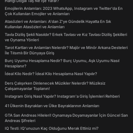
Hangi Doğal Taş Ne İşe Yarar?
Emojilerin Anlamları: 2023 WhatsApp, Instagram ve Twitter'da En
Çok Kullanılan Emojiler ve Anlamları
Atasözleri ve Anlamları: A'dan Z'ye Gündelik Hayatta En Sık
Kullanılan Atasözleri ve Anlamları
Tavla Diziliş Şekli Nasıldır? Erkek Tavlası ve Kız Tavlası Diziliş Şekilleri
ve Oynama Yönleri
Tarot Kartları ve Anlamları Nelerdir? Majör ve Minör Arkana Desteleri
İle Tılsımlı Bir Dünyaya Giriş
Burç Uyumu Hesaplama Nedir? Burç Uyumu, Aşk Uyumu Nasıl
Hesaplanır?
İdeal Kilo Nedir? İdeal Kilo Hesaplama Nasıl Yapılır?
Ders Çalışırken Dinlenecek Müzikler Nelerdir? Müziksiz
Çalışamayanlar Toplanın!
Instagram Giriş Nasıl Yapılır? Instagram'a Giriş İşlemleri Rehberi
41 Ülkenin Bayrakları ve Ülke Bayraklarının Anlamları
GTA San Andreas Hileleri! Oynamaya Doyamayanlar İçin Güncel San
Andreas Şifreleri
IQ Testi: IQ'unuzun Kaç Olduğunu Merak Ettiniz mi?