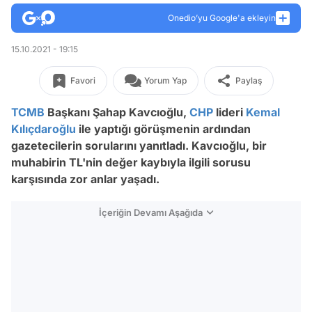
Onedio’yu Google'a ekleyin
15.10.2021 - 19:15
Favori
Yorum Yap
Paylaş
TCMB
Başkanı Şahap Kavcıoğlu,
CHP
lideri
Kemal
Kılıçdaroğlu
ile yaptığı görüşmenin ardından
gazetecilerin sorularını yanıtladı. Kavcıoğlu, bir
muhabirin TL'nin değer kaybıyla ilgili sorusu
karşısında zor anlar yaşadı.
İçeriğin Devamı Aşağıda