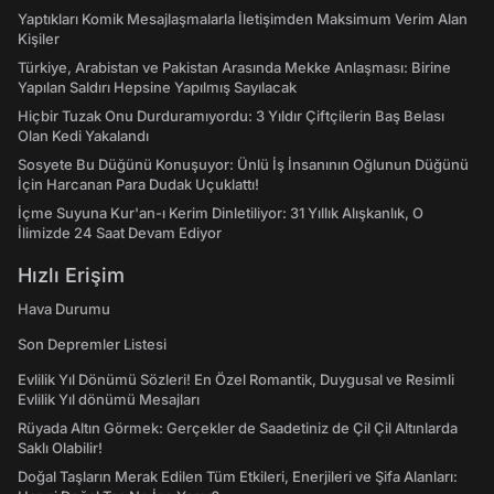
Yaptıkları Komik Mesajlaşmalarla İletişimden Maksimum Verim Alan
Kişiler
Türkiye, Arabistan ve Pakistan Arasında Mekke Anlaşması: Birine
Yapılan Saldırı Hepsine Yapılmış Sayılacak
Hiçbir Tuzak Onu Durduramıyordu: 3 Yıldır Çiftçilerin Baş Belası
Olan Kedi Yakalandı
Sosyete Bu Düğünü Konuşuyor: Ünlü İş İnsanının Oğlunun Düğünü
İçin Harcanan Para Dudak Uçuklattı!
İçme Suyuna Kur'an-ı Kerim Dinletiliyor: 31 Yıllık Alışkanlık, O
İlimizde 24 Saat Devam Ediyor
Hızlı Erişim
Hava Durumu
Son Depremler Listesi
Evlilik Yıl Dönümü Sözleri! En Özel Romantik, Duygusal ve Resimli
Evlilik Yıl dönümü Mesajları
Rüyada Altın Görmek: Gerçekler de Saadetiniz de Çil Çil Altınlarda
Saklı Olabilir!
Doğal Taşların Merak Edilen Tüm Etkileri, Enerjileri ve Şifa Alanları: