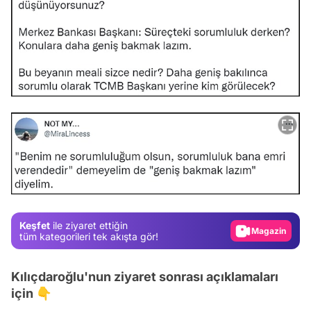
Video
Test
Gündem
Magazin
Keşfet
ile ziyaret ettiğin
tüm kategorileri tek akışta gör!
Video
Test
Kılıçdaroğlu'nun ziyaret sonrası açıklamaları
için 👇