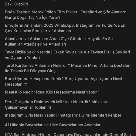
Saklı Olabilir!
Doğal Taşların Merak Edilen Tüm Etkileri, Enerjileri ve Şifa Alanları:
Hangi Doğal Taş Ne İşe Yarar?
Emojilerin Anlamları: 2023 WhatsApp, Instagram ve Twitter'da En
Çok Kullanılan Emojiler ve Anlamları
Atasözleri ve Anlamları: A'dan Z'ye Gündelik Hayatta En Sık
Kullanılan Atasözleri ve Anlamları
Tavla Diziliş Şekli Nasıldır? Erkek Tavlası ve Kız Tavlası Diziliş Şekilleri
ve Oynama Yönleri
Tarot Kartları ve Anlamları Nelerdir? Majör ve Minör Arkana Desteleri
İle Tılsımlı Bir Dünyaya Giriş
Burç Uyumu Hesaplama Nedir? Burç Uyumu, Aşk Uyumu Nasıl
Hesaplanır?
İdeal Kilo Nedir? İdeal Kilo Hesaplama Nasıl Yapılır?
Ders Çalışırken Dinlenecek Müzikler Nelerdir? Müziksiz
Çalışamayanlar Toplanın!
Instagram Giriş Nasıl Yapılır? Instagram'a Giriş İşlemleri Rehberi
41 Ülkenin Bayrakları ve Ülke Bayraklarının Anlamları
GTA San Andreas Hileleri! Oynamaya Doyamayanlar İçin Güncel San