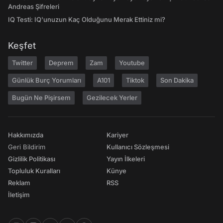
Andreas Şifreleri
IQ Testi: IQ'unuzun Kaç Olduğunu Merak Ettiniz mi?
Keşfet
Twitter
Deprem
Zam
Youtube
Günlük Burç Yorumları
A101
Tiktok
Son Dakika
Bugün Ne Pişirsem
Gezilecek Yerler
Hakkımızda
Kariyer
Geri Bildirim
Kullanıcı Sözleşmesi
Gizlilik Politikası
Yayın İlkeleri
Topluluk Kuralları
Künye
Reklam
RSS
İletişim