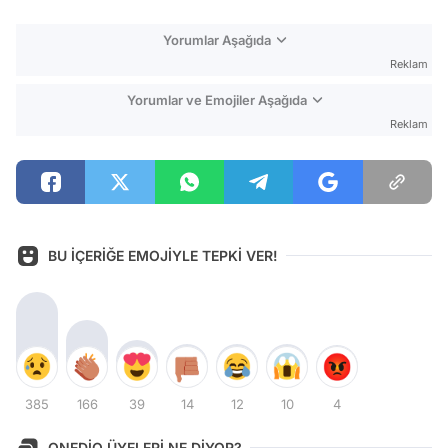
Yorumlar Aşağıda
Reklam
Yorumlar ve Emojiler Aşağıda
Reklam
BU İÇERİĞE EMOJİYLE TEPKİ VER!
385
166
39
14
12
10
4
ONEDİO ÜYELERİ NE DİYOR?