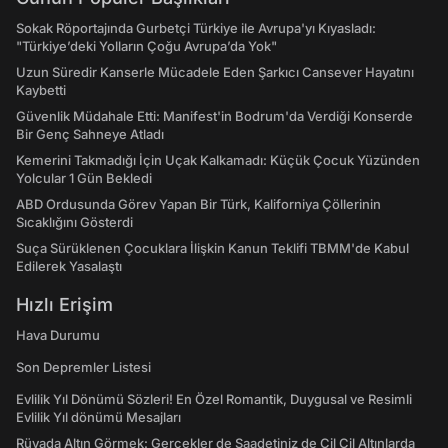
Sokak Röportajında Gurbetçi Türkiye ile Avrupa'yı Kıyasladı:
"Türkiye’deki Yolların Çoğu Avrupa’da Yok"
Uzun Süredir Kanserle Mücadele Eden Şarkıcı Cansever Hayatını
Kaybetti
Güvenlik Müdahale Etti: Manifest'in Bodrum'da Verdiği Konserde
Bir Genç Sahneye Atladı
Kemerini Takmadığı İçin Uçak Kalkamadı: Küçük Çocuk Yüzünden
Yolcular 1 Gün Bekledi
ABD Ordusunda Görev Yapan Bir Türk, Kaliforniya Çöllerinin
Sıcaklığını Gösterdi
Suça Sürüklenen Çocuklara İlişkin Kanun Teklifi TBMM'de Kabul
Edilerek Yasalaştı
Hızlı Erişim
Hava Durumu
Son Depremler Listesi
Evlilik Yıl Dönümü Sözleri! En Özel Romantik, Duygusal ve Resimli
Evlilik Yıl dönümü Mesajları
Rüyada Altın Görmek: Gerçekler de Saadetiniz de Çil Çil Altınlarda