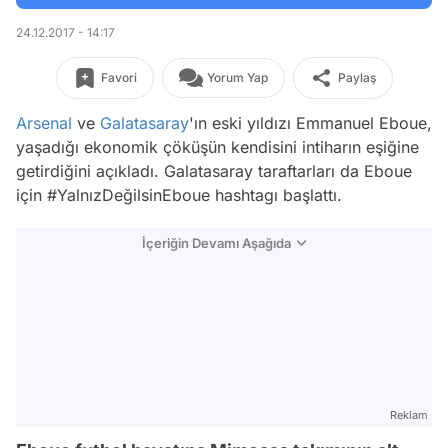
24.12.2017 - 14:17
Favori
Yorum Yap
Paylaş
Arsenal
ve
Galatasaray
'ın eski yıldızı Emmanuel Eboue,
yaşadığı ekonomik çöküşün kendisini intiharın eşiğine
getirdiğini açıkladı. Galatasaray taraftarları da Eboue
için #YalnızDeğilsinEboue hashtagı başlattı.
İçeriğin Devamı Aşağıda
Reklam