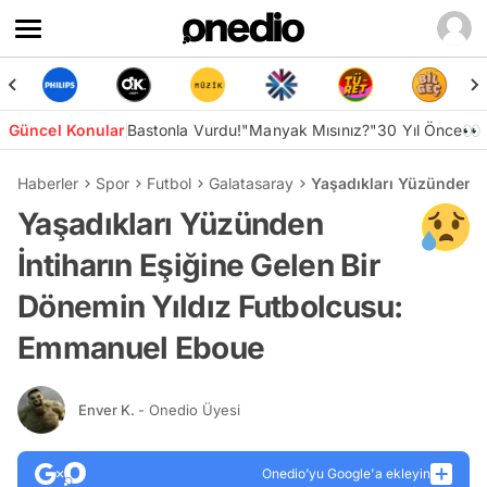
Güncel Konular
Bastonla Vurdu!
"Manyak Mısınız?"
30 Yıl Önce👀
Haberler
Spor
Futbol
Galatasaray
Yaşadıkları Yüzünden İ
Yaşadıkları Yüzünden
İntiharın Eşiğine Gelen Bir
Dönemin Yıldız Futbolcusu:
Emmanuel Eboue
Enver K.
- Onedio Üyesi
Onedio’yu Google'a ekleyin