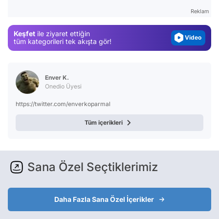
Magazin
Reklam
Video
Keşfet
ile ziyaret ettiğin
Test
tüm kategorileri tek akışta gör!
Enver K.
Onedio Üyesi
https://twitter.com/enverkoparmal
Tüm içerikleri
Sana Özel Seçtiklerimiz
Daha Fazla Sana Özel İçerikler