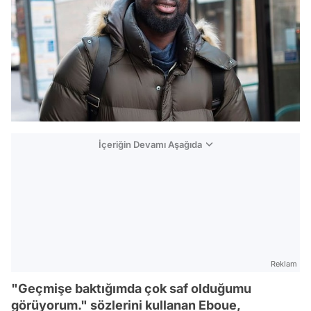
İçeriğin Devamı Aşağıda
Reklam
"Geçmişe baktığımda çok saf olduğumu
görüyorum." sözlerini kullanan Eboue,