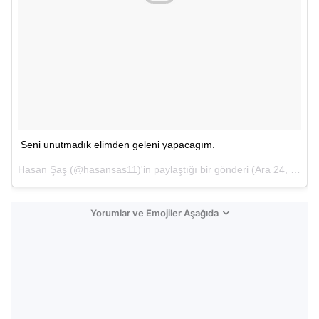
Seni unutmadık elimden geleni yapacagım.
Hasan Şaş
(@hasansas11)'in paylaştığı bir gönderi (
Ara 24, 2017 at 2:46öö PST
Yorumlar ve Emojiler Aşağıda
Video
Test
Gündem