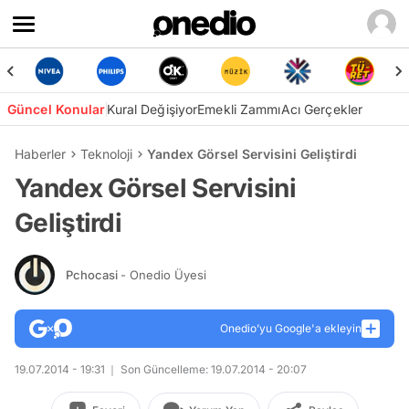
Güncel Konular
Kural Değişiyor
Emekli Zammı
Acı Gerçekler
Haberler
Teknoloji
Yandex Görsel Servisini Geliştirdi
Yandex Görsel Servisini
Geliştirdi
Pchocasi
- Onedio Üyesi
Onedio’yu Google'a ekleyin
19.07.2014 - 19:31
Son Güncelleme: 19.07.2014 - 20:07