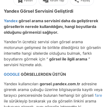
Favori
Yorum Yap
Paylaş
Yandex Görsel Servisini Geliştirdi
Yandex
görsel arama servisini daha da geliştirerek
görsellerin nerede kullanıldığını, hangi boyutlarda
olduğunu görmenizi sağlıyor.
Yandex’in ücretsiz servisi olan görsel arama
motorunun gelişmesi ile birlikte dilediğiniz bir görselin
internette hangi sitelerde olduğunu bulmak, farklı
boyutlarını görmek için “
görsel ile ilgili arama
”
servisini hizmete aldı.
GOOGLE
GÖRSELLERDEN ÜSTÜN
Yandex kullanıcıları
gorsel.yandex.com.tr
adresine
girerek arama çubuğu üzerine bilgisayarda kayıtlı veya
tarayıcı penceresinde bulunan herhangi bir görseli
fare
ile sürükleyip bırakarak ya da görselin linkini arama
kutusuna girerek, aynı görselin internette ki