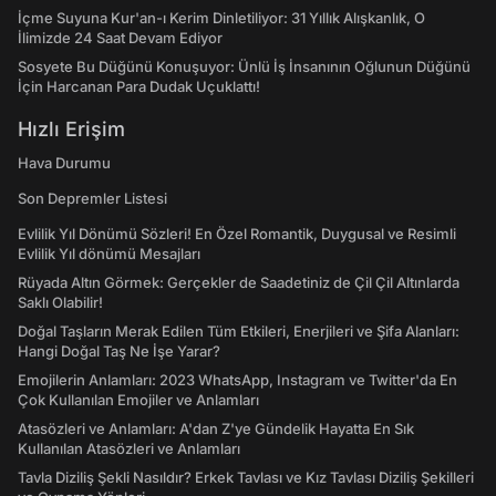
İçme Suyuna Kur'an-ı Kerim Dinletiliyor: 31 Yıllık Alışkanlık, O
İlimizde 24 Saat Devam Ediyor
Sosyete Bu Düğünü Konuşuyor: Ünlü İş İnsanının Oğlunun Düğünü
İçin Harcanan Para Dudak Uçuklattı!
Hızlı Erişim
Hava Durumu
Son Depremler Listesi
Evlilik Yıl Dönümü Sözleri! En Özel Romantik, Duygusal ve Resimli
Evlilik Yıl dönümü Mesajları
Rüyada Altın Görmek: Gerçekler de Saadetiniz de Çil Çil Altınlarda
Saklı Olabilir!
Doğal Taşların Merak Edilen Tüm Etkileri, Enerjileri ve Şifa Alanları:
Hangi Doğal Taş Ne İşe Yarar?
Emojilerin Anlamları: 2023 WhatsApp, Instagram ve Twitter'da En
Çok Kullanılan Emojiler ve Anlamları
Atasözleri ve Anlamları: A'dan Z'ye Gündelik Hayatta En Sık
Kullanılan Atasözleri ve Anlamları
Tavla Diziliş Şekli Nasıldır? Erkek Tavlası ve Kız Tavlası Diziliş Şekilleri