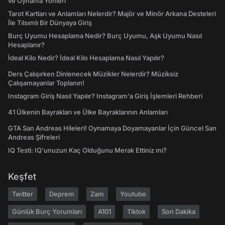
ve Oynama Yönleri
Tarot Kartları ve Anlamları Nelerdir? Majör ve Minör Arkana Desteleri
İle Tılsımlı Bir Dünyaya Giriş
Burç Uyumu Hesaplama Nedir? Burç Uyumu, Aşk Uyumu Nasıl
Hesaplanır?
İdeal Kilo Nedir? İdeal Kilo Hesaplama Nasıl Yapılır?
Ders Çalışırken Dinlenecek Müzikler Nelerdir? Müziksiz
Çalışamayanlar Toplanın!
Instagram Giriş Nasıl Yapılır? Instagram'a Giriş İşlemleri Rehberi
41 Ülkenin Bayrakları ve Ülke Bayraklarının Anlamları
GTA San Andreas Hileleri! Oynamaya Doyamayanlar İçin Güncel San
Andreas Şifreleri
IQ Testi: IQ'unuzun Kaç Olduğunu Merak Ettiniz mi?
Keşfet
Twitter
Deprem
Zam
Youtube
Günlük Burç Yorumları
A101
Tiktok
Son Dakika