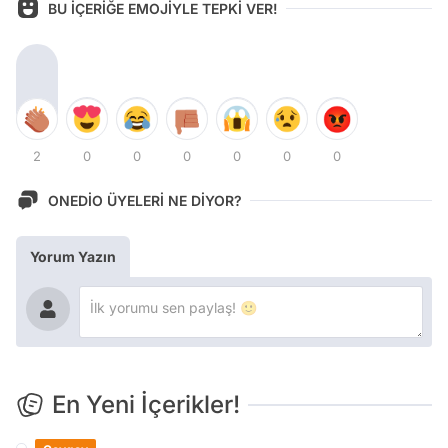
BU İÇERİĞE EMOJİYLE TEPKİ VER!
2
0
0
0
0
0
0
ONEDİO ÜYELERİ NE DİYOR?
Yorum Yazın
En Yeni İçerikler!