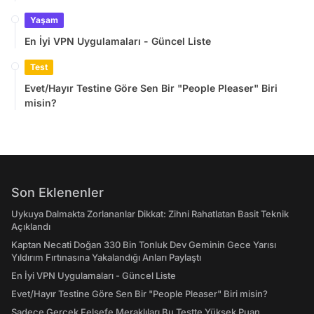
Yaşam
En İyi VPN Uygulamaları - Güncel Liste
Test
Evet/Hayır Testine Göre Sen Bir "People Pleaser" Biri
misin?
Son Eklenenler
Uykuya Dalmakta Zorlananlar Dikkat: Zihni Rahatlatan Basit Teknik
Açıklandı
Kaptan Necati Doğan 330 Bin Tonluk Dev Geminin Gece Yarısı
Yıldırım Fırtınasına Yakalandığı Anları Paylaştı
En İyi VPN Uygulamaları - Güncel Liste
Evet/Hayır Testine Göre Sen Bir "People Pleaser" Biri misin?
Sadece Gerçek Felsefe Meraklıları Bu Testte Yüksek Puan