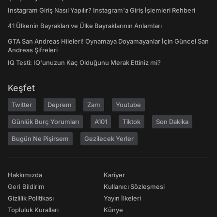
Instagram Giriş Nasıl Yapılır? Instagram'a Giriş İşlemleri Rehberi
41 Ülkenin Bayrakları ve Ülke Bayraklarının Anlamları
GTA San Andreas Hileleri! Oynamaya Doyamayanlar İçin Güncel San
Andreas Şifreleri
IQ Testi: IQ'unuzun Kaç Olduğunu Merak Ettiniz mi?
Keşfet
Twitter
Deprem
Zam
Youtube
Günlük Burç Yorumları
A101
Tiktok
Son Dakika
Bugün Ne Pişirsem
Gezilecek Yerler
Hakkımızda
Kariyer
Geri Bildirim
Kullanıcı Sözleşmesi
Gizlilik Politikası
Yayın İlkeleri
Topluluk Kuralları
Künye