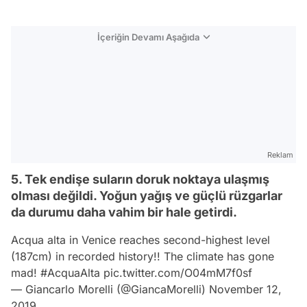
İçeriğin Devamı Aşağıda
Reklam
5. Tek endişe suların doruk noktaya ulaşmış
olması değildi. Yoğun yağış ve güçlü rüzgarlar
da durumu daha vahim bir hale getirdi.
Acqua alta in Venice reaches second-highest level
(187cm) in recorded history!! The climate has gone
mad!
#AcquaAlta
pic.twitter.com/O04mM7f0sf
— Giancarlo Morelli (@GiancaMorelli)
November 12,
2019