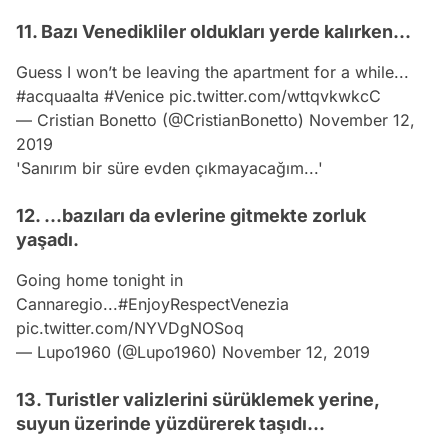
11. Bazı Venedikliler oldukları yerde kalırken...
Guess I won’t be leaving the apartment for a while...
#acquaalta
#Venice
pic.twitter.com/wttqvkwkcC
— Cristian Bonetto (@CristianBonetto)
November 12,
2019
'Sanırım bir süre evden çıkmayacağım...'
12. ...bazıları da evlerine gitmekte zorluk
yaşadı.
Going home tonight in
Cannaregio...
#EnjoyRespectVenezia
pic.twitter.com/NYVDgNOSoq
— Lupo1960 (@Lupo1960)
November 12, 2019
13. Turistler valizlerini sürüklemek yerine,
suyun üzerinde yüzdürerek taşıdı...