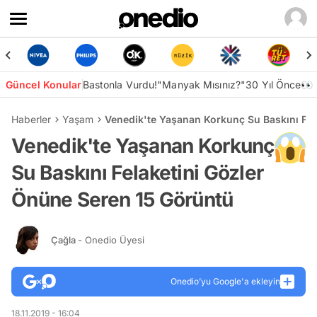
Güncel Konular
Bastonla Vurdu!
"Manyak Mısınız?"
30 Yıl Önce👀
Haberler
Yaşam
Venedik'te Yaşanan Korkunç Su Baskını Fel
Venedik'te Yaşanan Korkunç
Su Baskını Felaketini Gözler
Önüne Seren 15 Görüntü
Çağla
- Onedio Üyesi
Onedio’yu Google'a ekleyin
18.11.2019 - 16:04