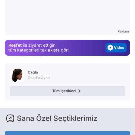
Video
Test
Gündem
Reklam
Magazin
Keşfet
ile ziyaret ettiğin
Video
tüm kategorileri tek akışta gör!
Test
Çağla
Onedio Üyesi
Tüm içerikleri
Sana Özel Seçtiklerimiz