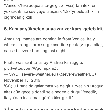
'Venedik'teki acqua alta(gelgit zirvesi) tarihteki en
yüksek ikinci seviyeye ulaşarak 1.87'yi buldu!! İklim
çığrından çıktı!!'
6. Kapılar yükselen suya zar zor karşı gelebildi.
Amazing images are coming in from Venice, Italy,
where strong storm surge and tide peak (Acqua alta),
caused severe flooding last night!
Photo was sent to us by Andrea Farruggio.
pic.twitter.com/WgqmipxmZt
— SWE | severe-weather.eu (@severeweatherEU)
November 13, 2019
'Güçlü
fırtına
dalgalanması ve gelgit zirvesinin (Acqua
alta) dün gece şiddetli sele neden olduğu Venedik,
İtalya
'dan inanılmaz görüntüler geldi.'
7. İnsanlar, evlerini ve iş yerlerini kurtarabilmek