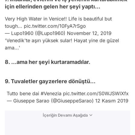
için ellerinden gelen her şeyi yaptı...
Very High Water in Venice!! Life is beautiful but
tough...
pic.twitter.com/10FyA7rSgo
— Lupo1960 (@Lupo1960)
November 12, 2019
'Venedik'te aşırı yüksek sular! Hayat yine de güzel
ama...'
8. ...ama her şeyi kurtaramadılar.
9. Tuvaletler gayzerlere dönüştü...
Tutto bene dai
#Venezia
pic.twitter.com/S0WJSWlXfx
— Giuseppe Sarao (@GiuseppeSarao)
12 Kasım 2019
İçeriğin Devamı Aşağıda