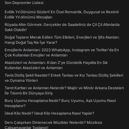
Son Depremler Listesi
Evlilik Yıl Dönümü Sözleri! En Özel Romantik, Duygusal ve Resimli
Evlilik Yıl dönümü Mesajları
Rüyada Altın Görmek: Gerçekler de Saadetiniz de Çil Çil Altınlarda
Saklı Olabilir!
Doğal Taşların Merak Edilen Tüm Etkileri, Enerjileri ve Şifa Alanları:
Hangi Doğal Taş Ne İşe Yarar?
Emojilerin Anlamları: 2023 WhatsApp, Instagram ve Twitter'da En
Çok Kullanılan Emojiler ve Anlamları
Atasözleri ve Anlamları: A'dan Z'ye Gündelik Hayatta En Sık
Kullanılan Atasözleri ve Anlamları
Tavla Diziliş Şekli Nasıldır? Erkek Tavlası ve Kız Tavlası Diziliş Şekilleri
ve Oynama Yönleri
Tarot Kartları ve Anlamları Nelerdir? Majör ve Minör Arkana Desteleri
İle Tılsımlı Bir Dünyaya Giriş
Burç Uyumu Hesaplama Nedir? Burç Uyumu, Aşk Uyumu Nasıl
Hesaplanır?
İdeal Kilo Nedir? İdeal Kilo Hesaplama Nasıl Yapılır?
Ders Çalışırken Dinlenecek Müzikler Nelerdir? Müziksiz
Çalışamayanlar Toplanın!