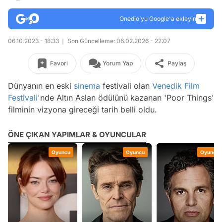
Onedio’yu Google'a ekleyin
06.10.2023 - 18:33
Son Güncelleme: 06.02.2026 - 22:07
Favori
Yorum Yap
Paylaş
Dünyanın en eski
sinema
festivali olan
Venedik Film
Festivali
'nde Altın Aslan ödülünü kazanan 'Poor Things'
filminin vizyona gireceği tarih belli oldu.
ÖNE ÇIKAN YAPIMLAR & OYUNCULAR
Oyuncu
Oyuncu
Oyuncu