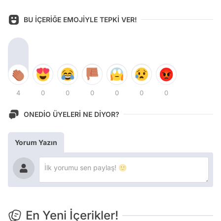
BU İÇERİĞE EMOJİYLE TEPKİ VER!
4
0
0
0
0
0
0
ONEDİO ÜYELERİ NE DİYOR?
Yorum Yazın
En Yeni İçerikler!