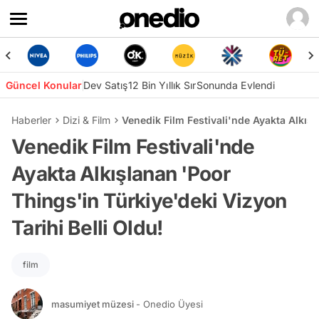
Güncel Konular
Dev Satış
12 Bin Yıllık Sır
Sonunda Evlendi
Haberler
Dizi & Film
Venedik Film Festivali'nde Ayakta Alkışl
Venedik Film Festivali'nde
Ayakta Alkışlanan 'Poor
Things'in Türkiye'deki Vizyon
Tarihi Belli Oldu!
film
masumiyet müzesi
- Onedio Üyesi