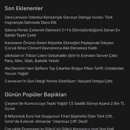
Son Eklenenler
Zara Larsson İstanbul Konseriyle Geceye Damga Vurdu: Türk
Hayranıyla Sahnede Dans Etti
Salona Perde Çekerek Dairesini 2+1'e Dönüştürdüğünü Sanan Ev
Sahibi Tepki Çekti
Karavanın Önüne Gelen Köpekle Ekmeğini Paylaşmak İsteyen
Çocuk Biraz Cömert Davranınca Aile Ekmeksiz Kaldı
ultrAslan’ın Tribün Lideri Sebahattin Şirin’in Evinden Servet Çıktı:
Para, Altın, Silah, Balistik Yelek!
Ata Demirer'den Şeflere Taş Çıkartan Bulgur Pilavı Tarifi: Ustalardan
Yorum Yağdı!
Cansever'in Son İsteği Yerine Getiriliyor: Vasiyeti Ortaya Çıktı
Günün Popüler Başlıkları
Çeşme'de Kumrucuya Tepki Yağdı! 1,5 Saatlik Süreyi Aşana 2 Bin TL
Ücret
8 Milyonluk Euro'luk Soygunun Firari Şüphelisi Olan Türk Çift,
İzmir'de Evlendi: Almanlar 'Utanmaz Çift' Dedi!
Çocuklar Duymasın'ın Şükrü'sü Şükrü Koruyucu'nun Son Hali