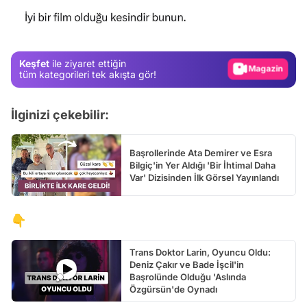
Test
Gündem
Magazin
Keşfet
ile ziyaret ettiğin
Video
tüm kategorileri tek akışta gör!
Test
İlginizi çekebilir:
Başrollerinde Ata Demirer ve Esra
Bilgiç'in Yer Aldığı 'Bir İhtimal Daha
Var' Dizisinden İlk Görsel Yayınlandı
👇
Trans Doktor Larin, Oyuncu Oldu:
Deniz Çakır ve Bade İşcil'in
Başrolünde Olduğu 'Aslında
Özgürsün'de Oynadı