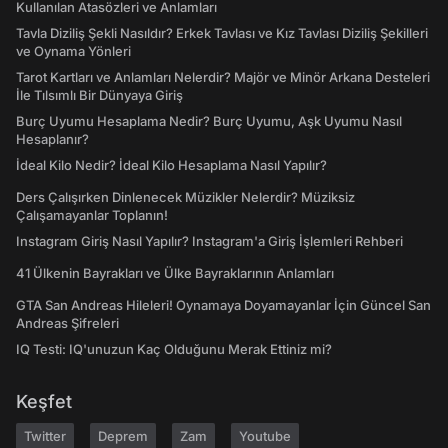
Kullanılan Atasözleri ve Anlamları
Tavla Diziliş Şekli Nasıldır? Erkek Tavlası ve Kız Tavlası Diziliş Şekilleri
ve Oynama Yönleri
Tarot Kartları ve Anlamları Nelerdir? Majör ve Minör Arkana Desteleri
İle Tılsımlı Bir Dünyaya Giriş
Burç Uyumu Hesaplama Nedir? Burç Uyumu, Aşk Uyumu Nasıl
Hesaplanır?
İdeal Kilo Nedir? İdeal Kilo Hesaplama Nasıl Yapılır?
Ders Çalışırken Dinlenecek Müzikler Nelerdir? Müziksiz
Çalışamayanlar Toplanın!
Instagram Giriş Nasıl Yapılır? Instagram'a Giriş İşlemleri Rehberi
41 Ülkenin Bayrakları ve Ülke Bayraklarının Anlamları
GTA San Andreas Hileleri! Oynamaya Doyamayanlar İçin Güncel San
Andreas Şifreleri
IQ Testi: IQ'unuzun Kaç Olduğunu Merak Ettiniz mi?
Keşfet
Twitter
Deprem
Zam
Youtube