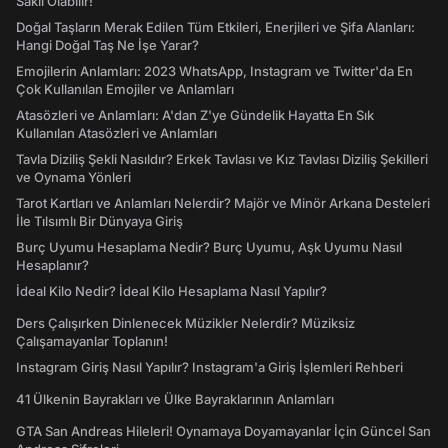
Saklı Olabilir!
Doğal Taşların Merak Edilen Tüm Etkileri, Enerjileri ve Şifa Alanları:
Hangi Doğal Taş Ne İşe Yarar?
Emojilerin Anlamları: 2023 WhatsApp, Instagram ve Twitter'da En
Çok Kullanılan Emojiler ve Anlamları
Atasözleri ve Anlamları: A'dan Z'ye Gündelik Hayatta En Sık
Kullanılan Atasözleri ve Anlamları
Tavla Diziliş Şekli Nasıldır? Erkek Tavlası ve Kız Tavlası Diziliş Şekilleri
ve Oynama Yönleri
Tarot Kartları ve Anlamları Nelerdir? Majör ve Minör Arkana Desteleri
İle Tılsımlı Bir Dünyaya Giriş
Burç Uyumu Hesaplama Nedir? Burç Uyumu, Aşk Uyumu Nasıl
Hesaplanır?
İdeal Kilo Nedir? İdeal Kilo Hesaplama Nasıl Yapılır?
Ders Çalışırken Dinlenecek Müzikler Nelerdir? Müziksiz
Çalışamayanlar Toplanın!
Instagram Giriş Nasıl Yapılır? Instagram'a Giriş İşlemleri Rehberi
41 Ülkenin Bayrakları ve Ülke Bayraklarının Anlamları
GTA San Andreas Hileleri! Oynamaya Doyamayanlar İçin Güncel San