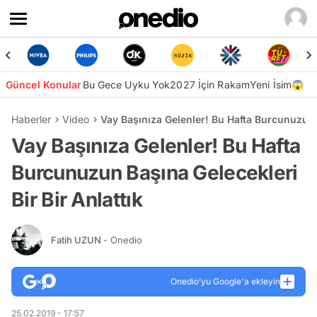
Güncel Konular
Bu Gece Uyku Yok
2027 İçin Rakam
Yeni İsim😱
Haberler
Video
Vay Başınıza Gelenler! Bu Hafta Burcunuzun B
Vay Başınıza Gelenler! Bu Hafta
Burcunuzun Başına Gelecekleri
Bir Bir Anlattık
Fatih UZUN
- Onedio
Onedio’yu Google'a ekleyin
25.02.2019 - 17:57