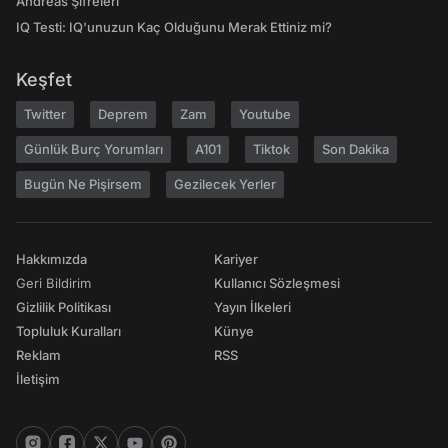
Andreas Şifreleri
IQ Testi: IQ'unuzun Kaç Olduğunu Merak Ettiniz mi?
Keşfet
Twitter
Deprem
Zam
Youtube
Günlük Burç Yorumları
A101
Tiktok
Son Dakika
Bugün Ne Pişirsem
Gezilecek Yerler
Hakkımızda
Kariyer
Geri Bildirim
Kullanıcı Sözleşmesi
Gizlilik Politikası
Yayın İlkeleri
Topluluk Kuralları
Künye
Reklam
RSS
İletişim