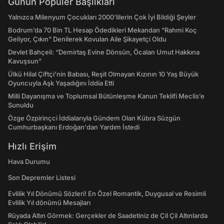
Günün Popüler Başlıkları
Yalnızca Milenyum Çocukları 2000'lilerin Çok İyi Bildiği Şeyler
Bodrum’da 70 Bin TL Hesap Ödedikleri Mekandan “Rahmi Koç
Geliyor, Çıkın” Denilerek Kovulan Aile Şikayetçi Oldu
Devlet Bahçeli: “Demirtaş Evine Dönsün, Öcalan Umut Hakkına
Kavuşsun”
Ülkü Hilal Çiftçi'nin Babası, Reşit Olmayan Kızının 10 Yaş Büyük
Oyuncuyla Aşk Yaşadığını İddia Etti
Milli Dayanışma ve Toplumsal Bütünleşme Kanun Teklifi Meclis’e
Sunuldu
Özge Özpirinçci İddialarıyla Gündem Olan Kübra Süzgün
Cumhurbaşkanı Erdoğan'dan Yardım İstedi
Hızlı Erişim
Hava Durumu
Son Depremler Listesi
Evlilik Yıl Dönümü Sözleri! En Özel Romantik, Duygusal ve Resimli
Evlilik Yıl dönümü Mesajları
Rüyada Altın Görmek: Gerçekler de Saadetiniz de Çil Çil Altınlarda