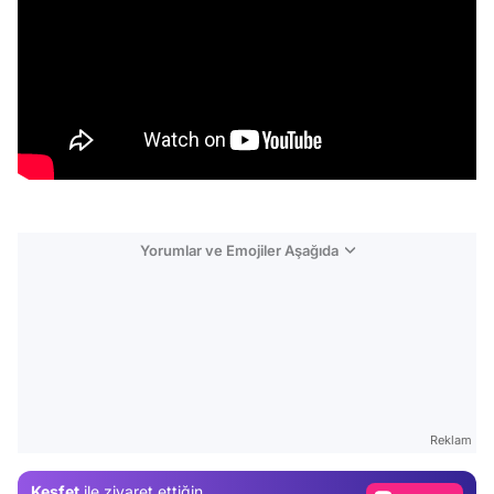
Yorumlar ve Emojiler Aşağıda
Video
Test
Reklam
Gündem
Keşfet
ile ziyaret ettiğin