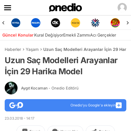
Güncel Konular
Kural Değişiyor
Emekli Zammı
Acı Gerçekler
Haberler
Yaşam
Uzun Saç Modelleri Arayanlar İçin 29 Hari
Uzun Saç Modelleri Arayanlar
İçin 29 Harika Model
Aygıt Kocaman
- Onedio Editörü
Onedio’yu Google'a ekleyin
23.03.2018 - 14:17