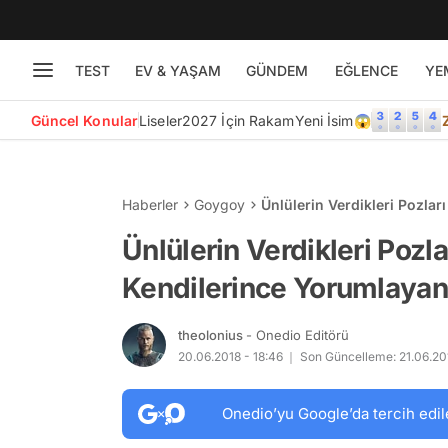
TEST
EV & YAŞAM
GÜNDEM
EĞLENCE
YE
Güncel Konular
Liseler
2027 İçin Rakam
Yeni İsim😱
Haberler
Goygoy
Ünlülerin Verdikleri Pozlar
Kişi
Ünlülerin Verdikleri Pozla
Kendilerince Yorumlayan 
theolonius
- Onedio Editörü
20.06.2018 - 18:46
Son Güncelleme: 21.06.20
Onedio’yu Google’da tercih edil