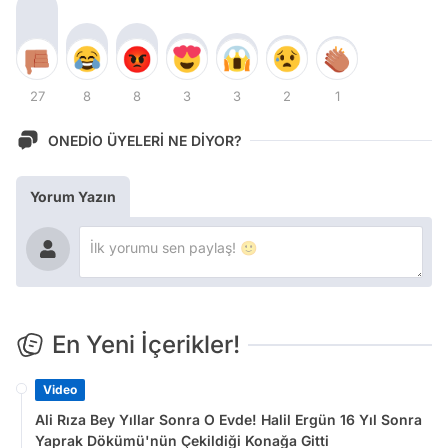
27
8
8
3
3
2
1
ONEDİO ÜYELERİ NE DİYOR?
Yorum Yazın
En Yeni İçerikler!
Video
Ali Rıza Bey Yıllar Sonra O Evde! Halil Ergün 16 Yıl Sonra
Yaprak Dökümü'nün Çekildiği Konağa Gitti