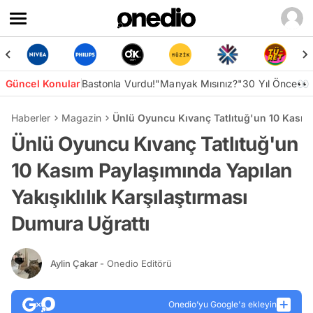
Güncel Konular
Bastonla Vurdu!
"Manyak Mısınız?"
30 Yıl Önce👀
Haberler
Magazin
Ünlü Oyuncu Kıvanç Tatlıtuğ'un 10 Kasım 
Ünlü Oyuncu Kıvanç Tatlıtuğ'un
10 Kasım Paylaşımında Yapılan
Yakışıklılık Karşılaştırması
Dumura Uğrattı
Aylin Çakar
- Onedio Editörü
Onedio’yu Google'a ekleyin