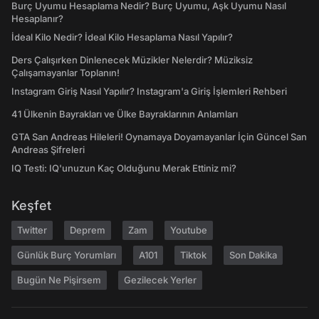
Burç Uyumu Hesaplama Nedir? Burç Uyumu, Aşk Uyumu Nasıl
Hesaplanır?
İdeal Kilo Nedir? İdeal Kilo Hesaplama Nasıl Yapılır?
Ders Çalışırken Dinlenecek Müzikler Nelerdir? Müziksiz
Çalışamayanlar Toplanın!
Instagram Giriş Nasıl Yapılır? Instagram'a Giriş İşlemleri Rehberi
41 Ülkenin Bayrakları ve Ülke Bayraklarının Anlamları
GTA San Andreas Hileleri! Oynamaya Doyamayanlar İçin Güncel San
Andreas Şifreleri
IQ Testi: IQ'unuzun Kaç Olduğunu Merak Ettiniz mi?
Keşfet
Twitter
Deprem
Zam
Youtube
Günlük Burç Yorumları
A101
Tiktok
Son Dakika
Bugün Ne Pişirsem
Gezilecek Yerler