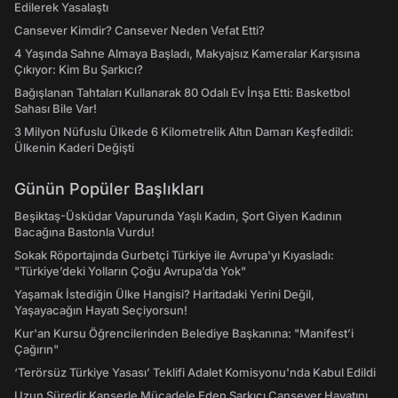
Edilerek Yasalaştı
Cansever Kimdir? Cansever Neden Vefat Etti?
4 Yaşında Sahne Almaya Başladı, Makyajsız Kameralar Karşısına
Çıkıyor: Kim Bu Şarkıcı?
Bağışlanan Tahtaları Kullanarak 80 Odalı Ev İnşa Etti: Basketbol
Sahası Bile Var!
3 Milyon Nüfuslu Ülkede 6 Kilometrelik Altın Damarı Keşfedildi:
Ülkenin Kaderi Değişti
Günün Popüler Başlıkları
Beşiktaş-Üsküdar Vapurunda Yaşlı Kadın, Şort Giyen Kadının
Bacağına Bastonla Vurdu!
Sokak Röportajında Gurbetçi Türkiye ile Avrupa'yı Kıyasladı:
"Türkiye’deki Yolların Çoğu Avrupa’da Yok"
Yaşamak İstediğin Ülke Hangisi? Haritadaki Yerini Değil,
Yaşayacağın Hayatı Seçiyorsun!
Kur'an Kursu Öğrencilerinden Belediye Başkanına: "Manifest’i
Çağırın"
‘Terörsüz Türkiye Yasası’ Teklifi Adalet Komisyonu'nda Kabul Edildi
Uzun Süredir Kanserle Mücadele Eden Şarkıcı Cansever Hayatını