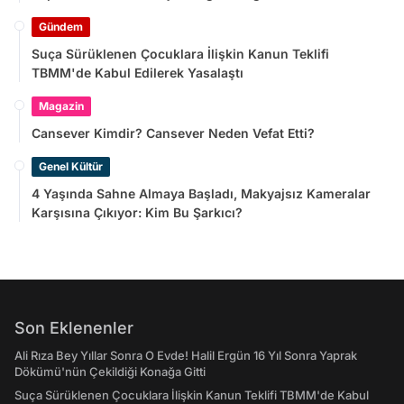
Gündem
Suça Sürüklenen Çocuklara İlişkin Kanun Teklifi
TBMM'de Kabul Edilerek Yasalaştı
Magazin
Cansever Kimdir? Cansever Neden Vefat Etti?
Genel Kültür
4 Yaşında Sahne Almaya Başladı, Makyajsız Kameralar
Karşısına Çıkıyor: Kim Bu Şarkıcı?
Son Eklenenler
Ali Rıza Bey Yıllar Sonra O Evde! Halil Ergün 16 Yıl Sonra Yaprak
Dökümü'nün Çekildiği Konağa Gitti
Suça Sürüklenen Çocuklara İlişkin Kanun Teklifi TBMM'de Kabul