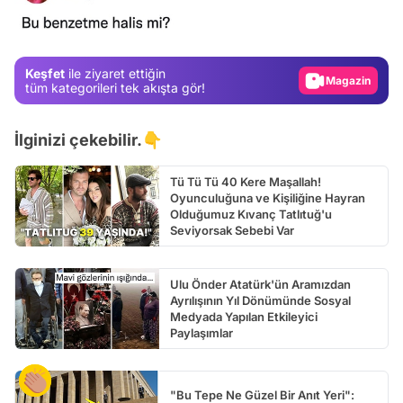
Gündem
Magazin
Keşfet
ile ziyaret ettiğin
Video
tüm kategorileri tek akışta gör!
Test
İlginizi çekebilir.👇
Tü Tü Tü 40 Kere Maşallah!
Oyunculuğuna ve Kişiliğine Hayran
Olduğumuz Kıvanç Tatlıtuğ'u
Seviyorsak Sebebi Var
Ulu Önder Atatürk'ün Aramızdan
Ayrılışının Yıl Dönümünde Sosyal
Medyada Yapılan Etkileyici
Paylaşımlar
"Bu Tepe Ne Güzel Bir Anıt Yeri":