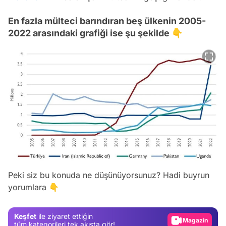
En fazla mülteci barındıran beş ülkenin 2005-
2022 arasındaki grafiği ise şu şekilde 👇
Video
Peki siz bu konuda ne düşünüyorsunuz? Hadi buyrun
yorumlara 👇
Test
Gündem
Keşfet
ile ziyaret ettiğin
Magazin
tüm kategorileri tek akışta gör!