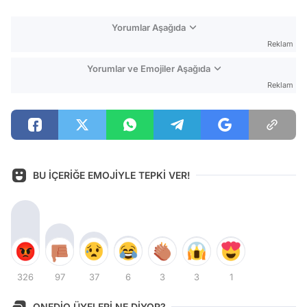
Yorumlar Aşağıda
Reklam
Yorumlar ve Emojiler Aşağıda
Reklam
BU İÇERİĞE EMOJİYLE TEPKİ VER!
326
97
37
6
3
3
1
ONEDİO ÜYELERİ NE DİYOR?