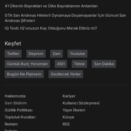
41 Ülkenin Bayrakları ve Ülke Bayraklarının Anlamları
GTA San Andreas Hileleri! Oynamaya Doyamayanlar İçin Güncel San
Andreas Şifreleri
IQ Testi: IQ'unuzun Kaç Olduğunu Merak Ettiniz mi?
Keşfet
Twitter
Deprem
Zam
Youtube
Günlük Burç Yorumları
A101
Tiktok
Son Dakika
Bugün Ne Pişirsem
Gezilecek Yerler
Hakkımızda
Kariyer
Geri Bildirim
Kullanıcı Sözleşmesi
Gizlilik Politikası
Yayın İlkeleri
Topluluk Kuralları
Künye
Reklam
RSS