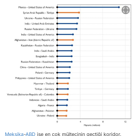
Meksika
-
ABD
ise en çok mültecinin geçtiği koridor.