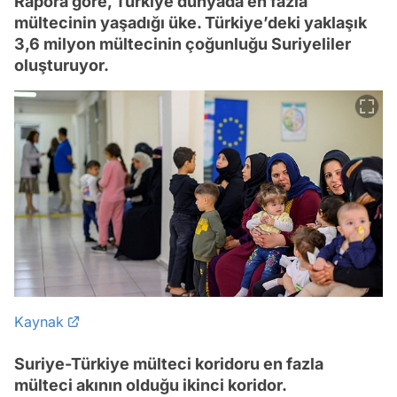
Rapora göre, Türkiye dünyada en fazla
mültecinin yaşadığı üke. Türkiye’deki yaklaşık
3,6 milyon mültecinin çoğunluğu Suriyeliler
oluşturuyor.
Kaynak
Suriye-Türkiye mülteci koridoru en fazla
mülteci akının olduğu ikinci koridor.