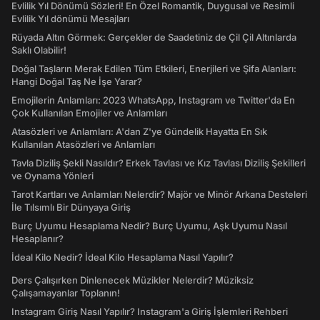
Evlilik Yıl Dönümü Sözleri! En Özel Romantik, Duygusal ve Resimli
Evlilik Yıl dönümü Mesajları
Rüyada Altın Görmek: Gerçekler de Saadetiniz de Çil Çil Altınlarda
Saklı Olabilir!
Doğal Taşların Merak Edilen Tüm Etkileri, Enerjileri ve Şifa Alanları:
Hangi Doğal Taş Ne İşe Yarar?
Emojilerin Anlamları: 2023 WhatsApp, Instagram ve Twitter'da En
Çok Kullanılan Emojiler ve Anlamları
Atasözleri ve Anlamları: A'dan Z'ye Gündelik Hayatta En Sık
Kullanılan Atasözleri ve Anlamları
Tavla Diziliş Şekli Nasıldır? Erkek Tavlası ve Kız Tavlası Diziliş Şekilleri
ve Oynama Yönleri
Tarot Kartları ve Anlamları Nelerdir? Majör ve Minör Arkana Desteleri
İle Tılsımlı Bir Dünyaya Giriş
Burç Uyumu Hesaplama Nedir? Burç Uyumu, Aşk Uyumu Nasıl
Hesaplanır?
İdeal Kilo Nedir? İdeal Kilo Hesaplama Nasıl Yapılır?
Ders Çalışırken Dinlenecek Müzikler Nelerdir? Müziksiz
Çalışamayanlar Toplanın!
Instagram Giriş Nasıl Yapılır? Instagram'a Giriş İşlemleri Rehberi