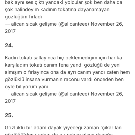
bak aynı ses çıktı yandaki yolcular şok ben daha da
şok halindeyim kadının tokatına dayanamayan
gözlüğüm fırladı
— alican sıcak gelişme (@alicanteee)
November 26,
2017
24.
Kadın tokatı sallayınca hiç beklemediğim için harika
karşıladım tokatı canım fena yandı gözlüğü de yeni
almışım o fırlayınca ona da ayrı canım yandı zaten hem
gözlüklü insana vurmanın raconu vardı önceden ben
öyle biliyorum yani
— alican sıcak gelişme (@alicanteee)
November 26,
2017
25.
Gözlüklü bir adam dayak yiyeceği zaman “çıkar lan
gözlüğü”denir adam da bir nebze olsun dayağa