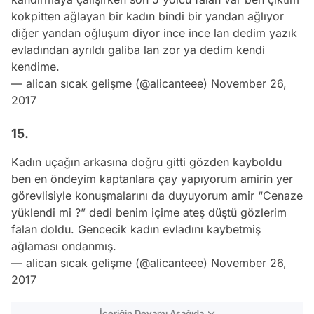
kokpitten ağlayan bir kadın bindi bir yandan ağlıyor
diğer yandan oğluşum diyor ince ince lan dedim yazık
evladından ayrıldı galiba lan zor ya dedim kendi
kendime.
— alican sıcak gelişme (@alicanteee)
November 26,
2017
15.
Kadın uçağın arkasına doğru gitti gözden kayboldu
ben en öndeyim kaptanlara çay yapıyorum amirin yer
görevlisiyle konuşmalarını da duyuyorum amir “Cenaze
yüklendi mi ?” dedi benim içime ateş düştü gözlerim
falan doldu. Gencecik kadın evladını kaybetmiş
ağlaması ondanmış.
— alican sıcak gelişme (@alicanteee)
November 26,
2017
İçeriğin Devamı Aşağıda