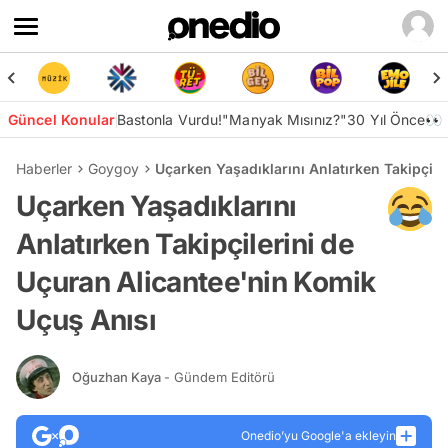
Güncel Konular
Bastonla Vurdu!
"Manyak Mısınız?"
30 Yıl Önce👀
Haberler
Goygoy
Uçarken Yaşadıklarını Anlatırken Takipçil
Uçarken Yaşadıklarını
Anlatırken Takipçilerini de
Uçuran Alicantee'nin Komik
Uçuş Anısı
Oğuzhan Kaya
- Gündem Editörü
Onedio’yu Google'a ekleyin