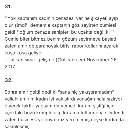
31.
''Yok kaptanım kadının cenazesi var ne şikayeti ayıp
olur şimdi'' dememle kaptanın göz seyirten cümlesi
geldi ''oğlum cenaze sahipleri bu uçakta değil ki ''
Cümle biter bitmez benim gözüm seyirmeye başladı
zaten amir de paranoyak birisi rapor kollarını açarak
koşa koşa geliyor
— alican sıcak gelişme (@alicanteee)
November 26,
2017
32.
Sonra amir geldi dedi ki “sana hiç yakıştıramadım”
vallahi amirim kadın iyi yakıştırdı yanağım hala sızlıyor
diyerek taktik yapsam da yemedi kafam şiştiği için
uçaktaki buzu komple alıp kafama tuttum ona sinirlendi
zaten business yolcuya buz verememiş neyse kadın da
sakinleşmiş