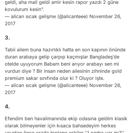
geldi, aha mail geldi amir kesin rapor yazdı 2 güne
kovulurum kesin”.
— alican sıcak gelişme (@alicanteee)
November 26,
2017
3.
Tabii ailem buna hazırlıklı hatta en son kapının önünde
duran arabaya gelip çarpıp kaçmışlar Bangladeş’de
otelde uyuyorum Babam beni arıyor arabayı sen mi
vurdun diye ? Bir insan neden ailesinin zihninde gold
premium sakar sınıfında olur ki ? Oluyor işte.
— alican sıcak gelişme (@alicanteee)
November 26,
2017
4.
Efendim ben havalimanında ekip odasına geldim klasik
olarak bilmeyenler için kısaca bahsedeyim herkes
uçuştan önce orada toplanır eskiler ''Londra var mı?''