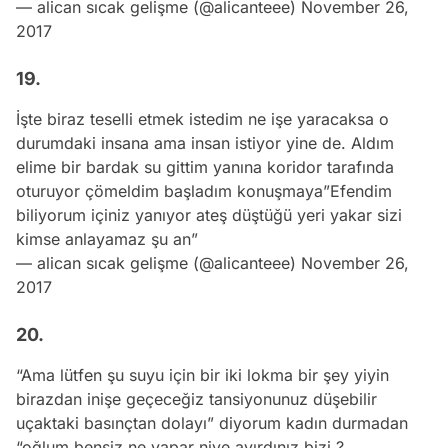
— alican sıcak gelişme (@alicanteee)
November 26,
2017
19.
İşte biraz teselli etmek istedim ne işe yaracaksa o
durumdaki insana ama insan istiyor yine de. Aldım
elime bir bardak su gittim yanına koridor tarafında
oturuyor çömeldim başladım konuşmaya”Efendim
biliyorum içiniz yanıyor ateş düştüğü yeri yakar sizi
kimse anlayamaz şu an”
— alican sıcak gelişme (@alicanteee)
November 26,
2017
20.
“Ama lütfen şu suyu için bir iki lokma bir şey yiyin
birazdan inişe geçeceğiz tansiyonunuz düşebilir
uçaktaki basınçtan dolayı” diyorum kadın durmadan
“oğlum bensiz ne yapar niye ayırdınız bizi ?,