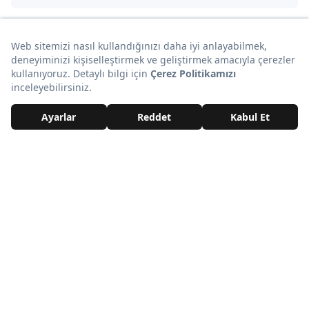
Sana Özel Seçtiklerimiz
Daha Fazla Sana Özel İçerikler
Yorumlar Aşağıda
Reklam
Yorumlar ve Emojiler Aşağıda
Reklam
BU İÇERİĞE EMOJİYLE TEPKİ VER!