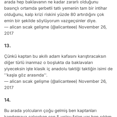
arada hep baklavanın ne kadar zararlı olduğunu
basınçlı ortamda şerbetli tatlı yemenin tam bir intihar
olduğunu, kalp krizi riskini yüzde 80 artırdığını çok
emin bir şekilde söylüyorum vazgeçsinler diye.
— alican sıcak gelişme (@alicanteee)
November 26,
2017
13.
Çünkü kaptan bu akıllı adam kafasını karıştıracaksın
diğer türlü inanmaz o boşlukta da baklavaları
yiyeceksin işte klasik iç anadolu taktiği taktiğin isimi de
''kaşla göz arasında''.
— alican sıcak gelişme (@alicanteee)
November 26,
2017
14.
Bu arada yolcuların çoğu gelmiş ben kaptanları
kandırmaya çalışırken son 5 yolcu falan var ben çıktım