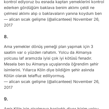
kontrol ediyoruz bu esnada kaptan yemeklerini kontrol
ederken gördüğüm baklava benim aklımı çeldi ne
çelmesi aklımı alıp o baklavaların yanına koydum ben
— alican sıcak gelişme (@alicanteee)
November 26,
2017
8.
Ama yemekler dönüş yemeği plan yapmak için 3
saatim var o yüzden rahatım. Yolcu da Almanya
yolcusu laf aramızda iyisi çok iyi kötüsü fenadır.
Mesela ben bu Almanya uçuşlarında öğrendim şehir
isimlerini. Yıllarca Köln diye bildiğim şehir aslında
Kölün olarak telaffuz ediliyormuş.
— alican sıcak gelişme (@alicanteee)
November 26,
2017
9.
Amir Köln için alçalmaya başladık diyor bizim yolcu