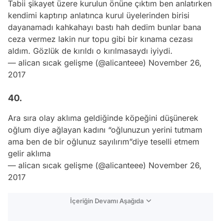
Tabii şikayet üzere kurulun önüne çıktım ben anlatırken
kendimi kaptırıp anlatınca kurul üyelerinden birisi
dayanamadı kahkahayı bastı hah dedim bunlar bana
ceza vermez lakin nur topu gibi bir kınama cezası
aldım. Gözlük de kırıldı o kırılmasaydı iyiydi.
— alican sıcak gelişme (@alicanteee)
November 26,
2017
40.
Ara sıra olay aklıma geldiğinde köpeğini düşünerek
oğlum diye ağlayan kadını “oğlunuzun yerini tutmam
ama ben de bir oğlunuz sayılırım”diye teselli etmem
gelir aklıma
— alican sıcak gelişme (@alicanteee)
November 26,
2017
İçeriğin Devamı Aşağıda