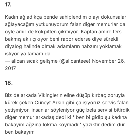
17.
Kadın ağladıkça bende sahiplendim olayı dokunsalar
ağlayacağım yutkunuyorum falan diğer memurlar da
öyle amir de kokpitten çıkmıyor. Kaptan amire ters
bakmış aklı çıkıyor beni rapor ederse diye sürekli
diyalog halinde olmak adamların nabzını yoklamak
istiyor ya tamam da
— alican sıcak gelişme (@alicanteee)
November 26,
2017
18.
Biz de arkada Vikinglerin eline düşüp kırbaç zoruyla
kürek çeken Cüneyt Arkın gibi çalışıyoruz servis falan
yetişmiyor, insanlar söyleniyor güç bela servisi bitirdik
diğer memur arkadaş dedi ki ''ben bi gidip şu kadına
bakayım ağzına lokma koymadı'' yazıktır dedim dur
ben bakayım