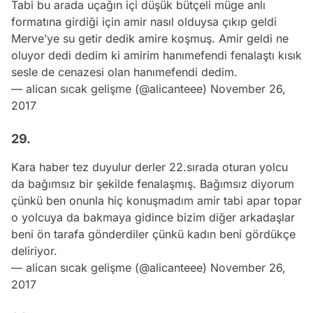
Tabi bu arada uçağın içi düşük bütçeli müge anlı
formatına girdiği için amir nasıl olduysa çıkıp geldi
Merve’ye su getir dedik amire koşmuş. Amir geldi ne
oluyor dedi dedim ki amirim hanımefendi fenalaştı kısık
sesle de cenazesi olan hanımefendi dedim.
— alican sıcak gelişme (@alicanteee)
November 26,
2017
29.
Kara haber tez duyulur derler 22.sırada oturan yolcu
da bağımsız bir şekilde fenalaşmış. Bağımsız diyorum
çünkü ben onunla hiç konuşmadım amir tabi apar topar
o yolcuya da bakmaya gidince bizim diğer arkadaşlar
beni ön tarafa gönderdiler çünkü kadın beni gördükçe
deliriyor.
— alican sıcak gelişme (@alicanteee)
November 26,
2017