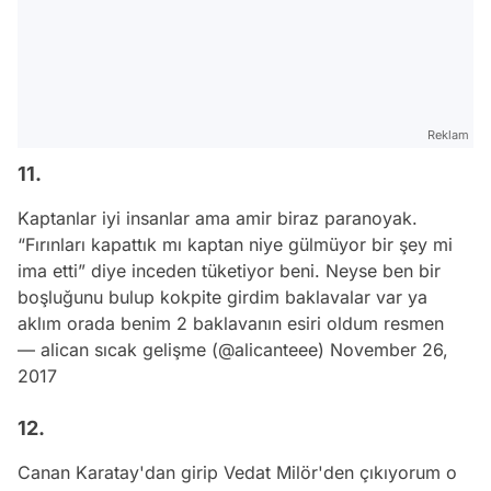
Reklam
11.
Kaptanlar iyi insanlar ama amir biraz paranoyak.
“Fırınları kapattık mı kaptan niye gülmüyor bir şey mi
ima etti” diye inceden tüketiyor beni. Neyse ben bir
boşluğunu bulup kokpite girdim baklavalar var ya
aklım orada benim 2 baklavanın esiri oldum resmen
— alican sıcak gelişme (@alicanteee)
November 26,
2017
12.
Canan Karatay'dan girip Vedat Milör'den çıkıyorum o