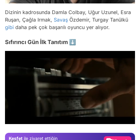
Dizinin kadrosunda Damla Colbay, Uğur Uzunel, Esra
Ruşan, Çağla Irmak,
Savaş
Özdemir, Turgay Tanülkü
gibi
daha pek çok başarılı oyuncu yer alıyor.
Sıfırıncı Gün İlk Tanıtım ⬇️
Video
Test
/
Gündem
Magazin
Keşfet
ile ziyaret ettiğin