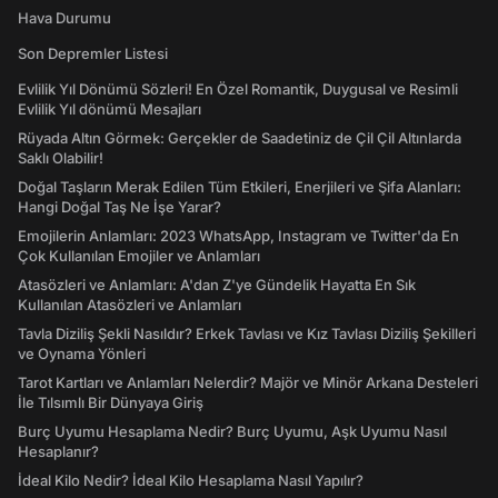
Hava Durumu
Son Depremler Listesi
Evlilik Yıl Dönümü Sözleri! En Özel Romantik, Duygusal ve Resimli
Evlilik Yıl dönümü Mesajları
Rüyada Altın Görmek: Gerçekler de Saadetiniz de Çil Çil Altınlarda
Saklı Olabilir!
Doğal Taşların Merak Edilen Tüm Etkileri, Enerjileri ve Şifa Alanları:
Hangi Doğal Taş Ne İşe Yarar?
Emojilerin Anlamları: 2023 WhatsApp, Instagram ve Twitter'da En
Çok Kullanılan Emojiler ve Anlamları
Atasözleri ve Anlamları: A'dan Z'ye Gündelik Hayatta En Sık
Kullanılan Atasözleri ve Anlamları
Tavla Diziliş Şekli Nasıldır? Erkek Tavlası ve Kız Tavlası Diziliş Şekilleri
ve Oynama Yönleri
Tarot Kartları ve Anlamları Nelerdir? Majör ve Minör Arkana Desteleri
İle Tılsımlı Bir Dünyaya Giriş
Burç Uyumu Hesaplama Nedir? Burç Uyumu, Aşk Uyumu Nasıl
Hesaplanır?
İdeal Kilo Nedir? İdeal Kilo Hesaplama Nasıl Yapılır?