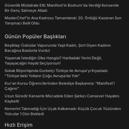
Güvenlik Müdahale Etti: Manifest'in Bodrum'da Verdiği Konserde
Bir Genç Sahneye Atladı
MasterChef’in Ana Kadrosu Tamamlandı: 20. Önlüğü Kazanan Son
Yarışmacı Belli Oldu
Günün Popüler Başlıkları
Beşiktaş-Üsküdar Vapurunda Yaşlı Kadın, Şort Giyen Kadının
Bacağına Bastonla Vurdu!
Yaşamak İstediğin Ülke Hangisi? Haritadaki Yerini Değil,
Yaşayacağın Hayatı Seçiyorsun!
Sokak Röportajında Gurbetçi Türkiye ile Avrupa'yı Kıyasladı:
"Türkiye’deki Yolların Çoğu Avrupa’da Yok"
Kur'an Kursu Öğrencilerinden Belediye Başkanına: "Manifest’i
Çağırın"
Uzun Süredir Kanserle Mücadele Eden Şarkıcı Cansever Hayatını
Kaybetti
Kemerini Takmadığı İçin Uçak Kalkamadı: Küçük Çocuk Yüzünden
Yolcular 1 Gün Bekledi
Hızlı Erişim