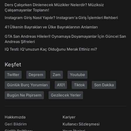
Ders Çalışırken Dinlenecek Müzikler Nelerdir? Müziksiz
Çalışamayanlar Toplanın!
Instagram Giriş Nasıl Yapılır? Instagram'a Giriş İşlemleri Rehberi
41 Ülkenin Bayrakları ve Ülke Bayraklarının Anlamları
GTA San Andreas Hileleri! Oynamaya Doyamayanlar İçin Güncel San
Andreas Şifreleri
IQ Testi: IQ'unuzun Kaç Olduğunu Merak Ettiniz mi?
Keşfet
Twitter
Deprem
Zam
Youtube
Günlük Burç Yorumları
A101
Tiktok
Son Dakika
Bugün Ne Pişirsem
Gezilecek Yerler
Hakkımızda
Kariyer
Geri Bildirim
Kullanıcı Sözleşmesi