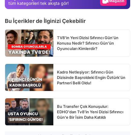
Video
tüm kategorileri tek akışta gör!
Test
Bu İçerikler de İlginizi Çekebilir
TV8'in Yeni Dizisi Sıfırıncı Gün'ün
Konusu Nedir? Sıfırıncı Gün'ün
Oyuncuları Kimlerdir?
Kadro Netleşiyor: Sıfırıncı Gün
Dizisinde Başroldeki Engin Öztürk'ün
Partneri Belli Oldu!
Bu Transfer Çok Konuşulur:
EDHO'dan Tv8'in Yeni Dizisi Sıfırıncı
Gün'e Bir İsim Daha Katıldı