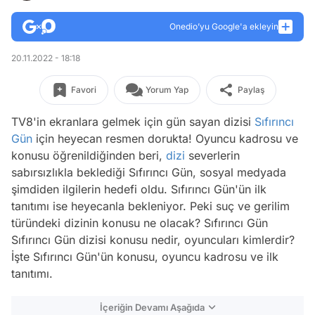
Onedio’yu Google'a ekleyin
20.11.2022 - 18:18
Favori
Yorum Yap
Paylaş
TV8'in ekranlara gelmek için gün sayan dizisi
Sıfırıncı
Gün
için heyecan resmen dorukta! Oyuncu kadrosu ve
konusu öğrenildiğinden beri,
dizi
severlerin
sabırsızlıkla beklediği Sıfırıncı Gün, sosyal medyada
şimdiden ilgilerin hedefi oldu. Sıfırıncı Gün'ün ilk
tanıtımı ise heyecanla bekleniyor. Peki suç ve gerilim
türündeki dizinin konusu ne olacak? Sıfırıncı Gün
Sıfırıncı Gün dizisi konusu nedir, oyuncuları kimlerdir?
İşte Sıfırıncı Gün'ün konusu, oyuncu kadrosu ve ilk
tanıtımı.
İçeriğin Devamı Aşağıda