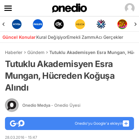
Güncel Konular
Kural Değişiyor
Emekli Zammı
Acı Gerçekler
Haberler
Gündem
Tutuklu Akademisyen Esra Mungan, Hücr
Tutuklu Akademisyen Esra
Mungan, Hücreden Koğuşa
Alındı
Onedio Medya
- Onedio Üyesi
Onedio’yu Google'a ekleyin
28.03.2016 - 15:47