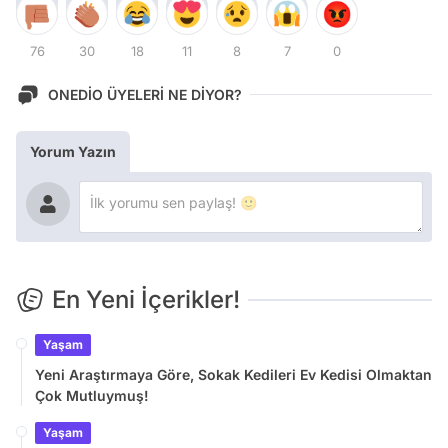
76
30
18
11
8
7
0
ONEDİO ÜYELERİ NE DİYOR?
Yorum Yazın
En Yeni İçerikler!
Yaşam
Yeni Araştırmaya Göre, Sokak Kedileri Ev Kedisi Olmaktan
Çok Mutluymuş!
Yaşam