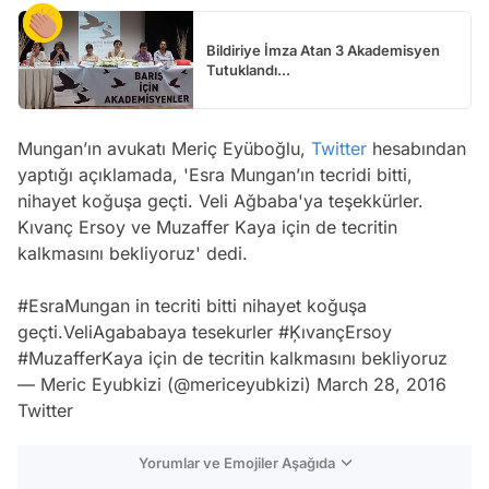
Bildiriye İmza Atan 3 Akademisyen
Tutuklandı...
Mungan’ın avukatı Meriç Eyüboğlu,
Twitter
hesabından
yaptığı açıklamada, 'Esra Mungan’ın tecridi bitti,
nihayet koğuşa geçti. Veli Ağbaba'ya teşekkürler.
Kıvanç Ersoy ve Muzaffer Kaya için de tecritin
kalkmasını bekliyoruz' dedi.
#EsraMungan
in tecriti bitti nihayet koğuşa
geçti.VeliAgababaya tesekurler
#ĶıvançErsoy
#MuzafferKaya
için de tecritin kalkmasını bekliyoruz
— Meric Eyubkizi (@mericeyubkizi)
March 28, 2016
Twitter
Yorumlar ve Emojiler Aşağıda