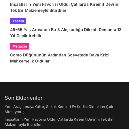
İnşaatların Yeni Favorisi Oldu: Çatılarda Kiremit Devrini
Tek Bir Malzemeyle Bitirdiler
Yaşam
45-65 Yaş Arasında Bu 3 Alışkanlığa Dikkat: Demansı 13
Yıl Geciktirebilir
Magazin
Como Düğününün Ardından Sosyetede Dava Krizi:
Mahkemelik Oldular
Son Eklenenler
Yeni Araştırmaya Göre, Sokak Kedileri Ev Kedisi Olmaktan Çok
Mutluymuş!
İnşaatların Yeni Favorisi Oldu: Çatılarda Kiremit Devrini Tek Bir
Malzemeyle Bitirdiler