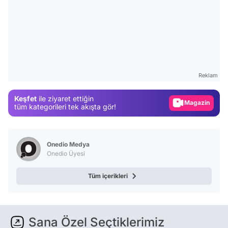
Video
Test
Reklam
Gündem
Keşfet
ile ziyaret ettiğin
Magazin
tüm kategorileri tek akışta gör!
Video
Test
Onedio Medya
Onedio Üyesi
Tüm içerikleri
Sana Özel Seçtiklerimiz