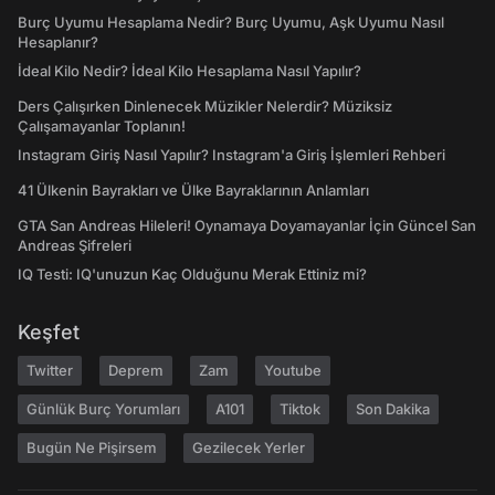
Burç Uyumu Hesaplama Nedir? Burç Uyumu, Aşk Uyumu Nasıl
Hesaplanır?
İdeal Kilo Nedir? İdeal Kilo Hesaplama Nasıl Yapılır?
Ders Çalışırken Dinlenecek Müzikler Nelerdir? Müziksiz
Çalışamayanlar Toplanın!
Instagram Giriş Nasıl Yapılır? Instagram'a Giriş İşlemleri Rehberi
41 Ülkenin Bayrakları ve Ülke Bayraklarının Anlamları
GTA San Andreas Hileleri! Oynamaya Doyamayanlar İçin Güncel San
Andreas Şifreleri
IQ Testi: IQ'unuzun Kaç Olduğunu Merak Ettiniz mi?
Keşfet
Twitter
Deprem
Zam
Youtube
Günlük Burç Yorumları
A101
Tiktok
Son Dakika
Bugün Ne Pişirsem
Gezilecek Yerler