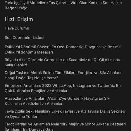
Tarla İşçisiydi Modellere Taş Çıkarttı: Viral Olan Kadının Son Haline
Beğeni Yağdı
Hızlı Erişim
Hava Durumu
Son Depremler Listesi
Evlilik Yıl Dönümü Sözleri! En Özel Romantik, Duygusal ve Resimli
Evlilik Yıl dönümü Mesajları
Rüyada Altın Görmek: Gerçekler de Saadetiniz de Çil Çil Altınlarda
Saklı Olabilir!
Doğal Taşların Merak Edilen Tüm Etkileri, Enerjileri ve Şifa Alanları:
Hangi Doğal Taş Ne İşe Yarar?
Emojilerin Anlamları: 2023 WhatsApp, Instagram ve Twitter'da En
Çok Kullanılan Emojiler ve Anlamları
Atasözleri ve Anlamları: A'dan Z'ye Gündelik Hayatta En Sık
Kullanılan Atasözleri ve Anlamları
Tavla Diziliş Şekli Nasıldır? Erkek Tavlası ve Kız Tavlası Diziliş Şekilleri
ve Oynama Yönleri
Tarot Kartları ve Anlamları Nelerdir? Majör ve Minör Arkana Desteleri
İle Tılsımlı Bir Dünyaya Giriş