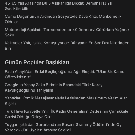
45-65 Yaş Arasında Bu 3 Alışkanlığa Dikkat: Demansı 13 Yıl
Geciktirebilir
Como Düğününün Ardından Sosyetede Dava Krizi: Mahkemelik
Oldular
Meteoroloji Açıkladı: Termometreler 40 Dereceyi Görürken Yağmur
Şoku
Kelimeler Yok, Islıkla Konuşuyorlar: Dünyanın En Sıra Dışı Dillerinden
Biri
Günün Popüler Başlıkları
Fatih Altaylı'dan Erdal Beşikçioğlu'na Ağır Eleştiri: "Ulan Siz Kamu
Görevlisisiniz"
Google'ın Yapay Zeka Biriminin Başındaki Türk: Koray
Kavukçuoğlu'nu Tanıyalım!
Yaptıkları Komik Mesajlaşmalarla İletişimden Maksimum Verim Alan
Kişiler
Türk Hava Kuvvetleri'nin İlk Kadın Generalinin Dedesinin Çanakkale
Gazisi Olduğu Ortaya Çıktı
Toygar Işıklı'dan Gururlandıran Başarı! Grammy Ödülleri'nde Oy
Verecek Jüri Üyeleri Arasına Seçildi