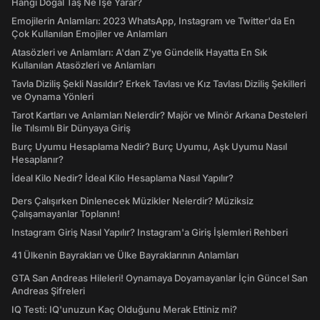
Hangi Doğal Taş Ne İşe Yarar?
Emojilerin Anlamları: 2023 WhatsApp, Instagram ve Twitter'da En
Çok Kullanılan Emojiler ve Anlamları
Atasözleri ve Anlamları: A'dan Z'ye Gündelik Hayatta En Sık
Kullanılan Atasözleri ve Anlamları
Tavla Diziliş Şekli Nasıldır? Erkek Tavlası ve Kız Tavlası Diziliş Şekilleri
ve Oynama Yönleri
Tarot Kartları ve Anlamları Nelerdir? Majör ve Minör Arkana Desteleri
İle Tılsımlı Bir Dünyaya Giriş
Burç Uyumu Hesaplama Nedir? Burç Uyumu, Aşk Uyumu Nasıl
Hesaplanır?
İdeal Kilo Nedir? İdeal Kilo Hesaplama Nasıl Yapılır?
Ders Çalışırken Dinlenecek Müzikler Nelerdir? Müziksiz
Çalışamayanlar Toplanın!
Instagram Giriş Nasıl Yapılır? Instagram'a Giriş İşlemleri Rehberi
41 Ülkenin Bayrakları ve Ülke Bayraklarının Anlamları
GTA San Andreas Hileleri! Oynamaya Doyamayanlar İçin Güncel San
Andreas Şifreleri
IQ Testi: IQ'unuzun Kaç Olduğunu Merak Ettiniz mi?