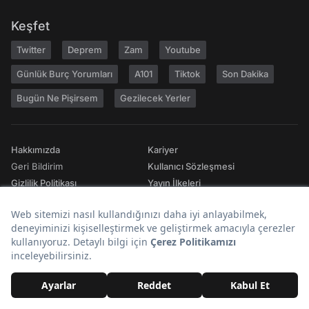
Keşfet
Twitter
Deprem
Zam
Youtube
Günlük Burç Yorumları
A101
Tiktok
Son Dakika
Bugün Ne Pişirsem
Gezilecek Yerler
Hakkımızda
Kariyer
Geri Bildirim
Kullanıcı Sözleşmesi
Gizlilik Politikası
Yayın İlkeleri
Topluluk Kuralları
Künye
Reklam
RSS
İletişim