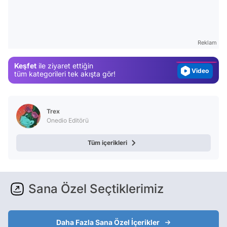
Video
Test
Gündem
Reklam
Magazin
Keşfet
ile ziyaret ettiğin
Video
tüm kategorileri tek akışta gör!
Test
Trex
Onedio Editörü
Tüm içerikleri
Sana Özel Seçtiklerimiz
Daha Fazla Sana Özel İçerikler