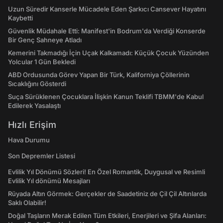
Uzun Süredir Kanserle Mücadele Eden Şarkıcı Cansever Hayatını
Kaybetti
Güvenlik Müdahale Etti: Manifest'in Bodrum'da Verdiği Konserde
Bir Genç Sahneye Atladı
Kemerini Takmadığı İçin Uçak Kalkamadı: Küçük Çocuk Yüzünden
Yolcular 1 Gün Bekledi
ABD Ordusunda Görev Yapan Bir Türk, Kaliforniya Çöllerinin
Sıcaklığını Gösterdi
Suça Sürüklenen Çocuklara İlişkin Kanun Teklifi TBMM'de Kabul
Edilerek Yasalaştı
Hızlı Erişim
Hava Durumu
Son Depremler Listesi
Evlilik Yıl Dönümü Sözleri! En Özel Romantik, Duygusal ve Resimli
Evlilik Yıl dönümü Mesajları
Rüyada Altın Görmek: Gerçekler de Saadetiniz de Çil Çil Altınlarda
Saklı Olabilir!
Doğal Taşların Merak Edilen Tüm Etkileri, Enerjileri ve Şifa Alanları: