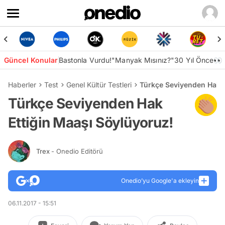
Güncel Konular
Bastonla Vurdu!
"Manyak Mısınız?"
30 Yıl Önce👀
Haberler
Test
Genel Kültür Testleri
Türkçe Seviyenden Hak E
Türkçe Seviyenden Hak
Ettiğin Maaşı Söylüyoruz!
Trex
- Onedio Editörü
Onedio’yu Google'a ekleyin
06.11.2017 - 15:51