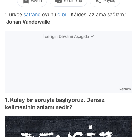
Favori
Yorum Yap
Paylaş
'Türkçe
satranç
oyunu
gibi
...Kâidesi az ama sağlam.'
Johan Vandewalle
İçeriğin Devamı Aşağıda
Reklam
1. Kolay bir soruyla başlıyoruz. Densiz
kelimesinin anlamı nedir?