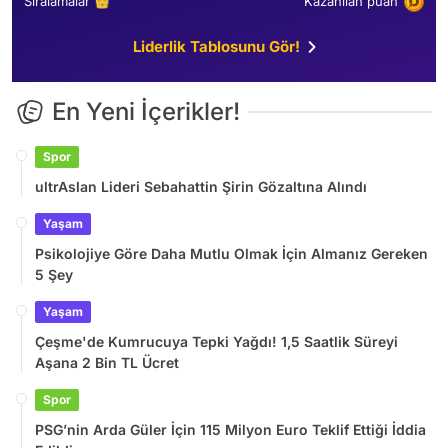
Sıralamalar 👑
Kazanılan puan
Liderlik Tablosunu Gör!
En Yeni İçerikler!
Spor
ultrAslan Lideri Sebahattin Şirin Gözaltına Alındı
Yaşam
Psikolojiye Göre Daha Mutlu Olmak İçin Almanız Gereken
5 Şey
Yaşam
Çeşme'de Kumrucuya Tepki Yağdı! 1,5 Saatlik Süreyi
Aşana 2 Bin TL Ücret
Spor
PSG’nin Arda Güler İçin 115 Milyon Euro Teklif Ettiği İddia