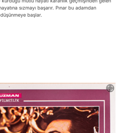
ine kurduğu mutlu hayatı karanlık geçmişinden gelen
 hayatına sızmayı başarır. Pınar bu adamdan
ni düşünmeye başlar.