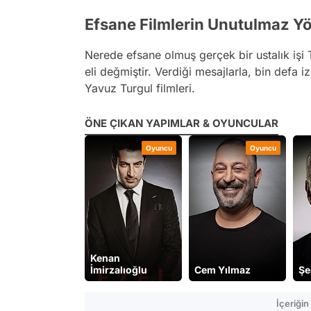
Efsane Filmlerin Unutulmaz Y
Nerede efsane olmuş gerçek bir ustalık işi 
eli değmiştir. Verdiği mesajlarla, bin defa 
Yavuz Turgul filmleri.
ÖNE ÇIKAN YAPIMLAR & OYUNCULAR
Film
Oyuncu
Oyuncu
Kenan
kıya
İmirzalıoğlu
Cem Yılmaz
Şe
İçeriği