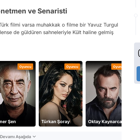
önetmen ve Senaristi
Türk filmi varsa muhakkak o filme bir Yavuz Turgul
izlense de güldüren sahneleriyle Kült haline gelmiş
Oyuncu
Oyuncu
Oyuncu
ner Şen
Türkan Şoray
Oktay Kaynarca
n Devamı Aşağıda