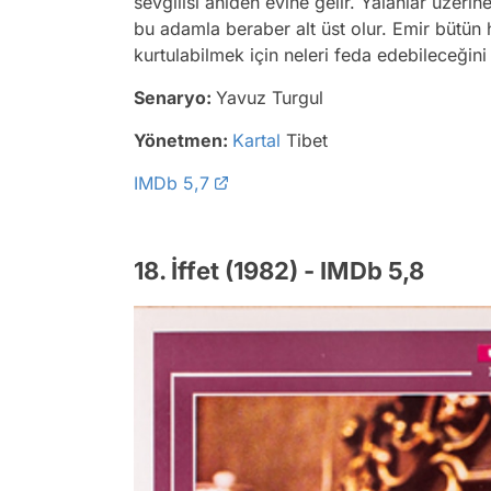
sevgilisi aniden evine gelir. Yalanlar üzer
bu adamla beraber alt üst olur. Emir bütün
kurtulabilmek için neleri feda edebileceği
Senaryo:
Yavuz Turgul
Yönetmen:
Kartal
Tibet
IMDb 5,7
18. İffet (1982) - IMDb 5,8