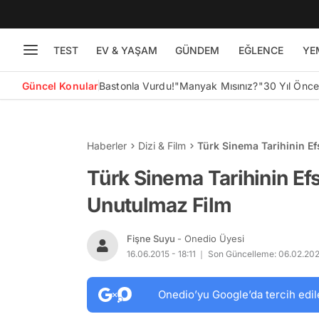
TEST
EV & YAŞAM
GÜNDEM
EĞLENCE
YE
Güncel Konular
Bastonla Vurdu!
"Manyak Mısınız?"
30 Yıl Önc
Haberler
Dizi & Film
Türk Sinema Tarihinin E
Türk Sinema Tarihinin Ef
Unutulmaz Film
Fişne Suyu
- Onedio Üyesi
16.06.2015 - 18:11
Son Güncelleme: 06.02.202
Onedio’yu Google’da tercih edil