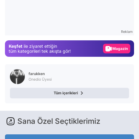
Video
Test
Reklam
Gündem
Keşfet
ile ziyaret ettiğin
Magazin
tüm kategorileri tek akışta gör!
Video
Test
farukken
Onedio Üyesi
Tüm içerikleri
Sana Özel Seçtiklerimiz