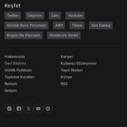
Keşfet
Twitter
Deprem
Zam
Youtube
Günlük Burç Yorumları
A101
Tiktok
Son Dakika
Bugün Ne Pişirsem
Gezilecek Yerler
Hakkımızda
Kariyer
Geri Bildirim
Kullanıcı Sözleşmesi
Gizlilik Politikası
Yayın İlkeleri
Topluluk Kuralları
Künye
Reklam
RSS
İletişim