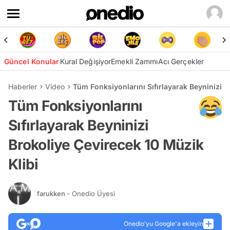
Güncel Konular
Kural Değişiyor
Emekli Zammı
Acı Gerçekler
Haberler
Video
Tüm Fonksiyonlarını Sıfırlayarak Beyninizi B
Tüm Fonksiyonlarını
Sıfırlayarak Beyninizi
Brokoliye Çevirecek 10 Müzik
Klibi
farukken
- Onedio Üyesi
Onedio’yu Google'a ekleyin