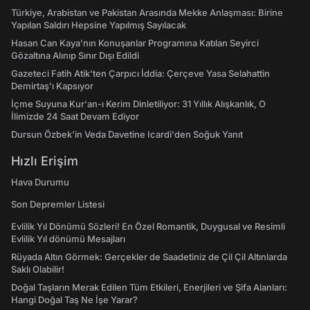
Türkiye, Arabistan ve Pakistan Arasında Mekke Anlaşması: Birine
Yapılan Saldırı Hepsine Yapılmış Sayılacak
Hasan Can Kaya’nın Konuşanlar Programına Katılan Seyirci
Gözaltına Alınıp Sınır Dışı Edildi
Gazeteci Fatih Atik'ten Çarpıcı İddia: Çerçeve Yasa Selahattin
Demirtaş'ı Kapsıyor
İçme Suyuna Kur'an-ı Kerim Dinletiliyor: 31 Yıllık Alışkanlık, O
İlimizde 24 Saat Devam Ediyor
Dursun Özbek'in Veda Davetine Icardi'den Soğuk Yanıt
Hızlı Erişim
Hava Durumu
Son Depremler Listesi
Evlilik Yıl Dönümü Sözleri! En Özel Romantik, Duygusal ve Resimli
Evlilik Yıl dönümü Mesajları
Rüyada Altın Görmek: Gerçekler de Saadetiniz de Çil Çil Altınlarda
Saklı Olabilir!
Doğal Taşların Merak Edilen Tüm Etkileri, Enerjileri ve Şifa Alanları:
Hangi Doğal Taş Ne İşe Yarar?