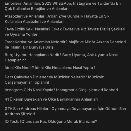
Emojilerin Anlamları: 2023 WhatsApp, Instagram ve Twitter'da En
Çok Kullanılan Emojiler ve Anlamları
Atasözleri ve Anlamları: A'dan Z'ye Gündelik Hayatta En Sık
Kullanılan Atasözleri ve Anlamları
Tavla Diziliş Şekli Nasıldır? Erkek Tavlası ve Kız Tavlası Diziliş Şekilleri
ve Oynama Yönleri
Tarot Kartları ve Anlamları Nelerdir? Majör ve Minör Arkana Desteleri
İle Tılsımlı Bir Dünyaya Giriş
Burç Uyumu Hesaplama Nedir? Burç Uyumu, Aşk Uyumu Nasıl
Hesaplanır?
İdeal Kilo Nedir? İdeal Kilo Hesaplama Nasıl Yapılır?
Ders Çalışırken Dinlenecek Müzikler Nelerdir? Müziksiz
Çalışamayanlar Toplanın!
Instagram Giriş Nasıl Yapılır? Instagram'a Giriş İşlemleri Rehberi
41 Ülkenin Bayrakları ve Ülke Bayraklarının Anlamları
GTA San Andreas Hileleri! Oynamaya Doyamayanlar İçin Güncel San
Andreas Şifreleri
IQ Testi: IQ'unuzun Kaç Olduğunu Merak Ettiniz mi?