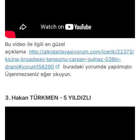
Bu video ile ilgili en güzel
açıklama
http://alkislarlayasiyorum.com/icerik/22373/
kicina-broadway-tamponu-carpan-gulnaz-039in-
drami#yorum156290
buradaki yorumda yapılmıştır.
Üşenmezseniz eğer okuyun.
3. Hakan TÜRKMEN - 5 YILDIZLI