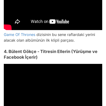
Game Of Thrones
dizisinin bu sene raflardaki yerini
alacak olan albümünün ilk klipli parçası.
4. Bülent Gökçe - Titresin Ellerin (Yürüşme ve
Facebook İçerir)