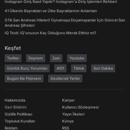
Instagram Giriş Nasıl Yapılır? Instagram'a Giriş İşlemleri Rehberi
41 Ülkenin Bayrakları ve Ülke Bayraklarının Anlamları
GTA San Andreas Hileleri! Oynamaya Doyamayanlar İçin Güncel San
Andreas Şifreleri
IQ Testi: IQ'unuzun Kaç Olduğunu Merak Ettiniz mi?
Keşfet
Twitter
Deprem
Zam
Youtube
Günlük Burç Yorumları
A101
Tiktok
Son Dakika
Bugün Ne Pişirsem
Gezilecek Yerler
Hakkımızda
Kariyer
Geri Bildirim
Kullanıcı Sözleşmesi
Gizlilik Politikası
Yayın İlkeleri
Topluluk Kuralları
Künye
Reklam
RSS