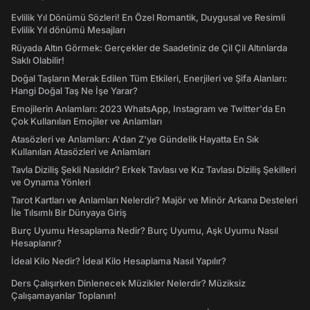
Evlilik Yıl Dönümü Sözleri! En Özel Romantik, Duygusal ve Resimli
Evlilik Yıl dönümü Mesajları
Rüyada Altın Görmek: Gerçekler de Saadetiniz de Çil Çil Altınlarda
Saklı Olabilir!
Doğal Taşların Merak Edilen Tüm Etkileri, Enerjileri ve Şifa Alanları:
Hangi Doğal Taş Ne İşe Yarar?
Emojilerin Anlamları: 2023 WhatsApp, Instagram ve Twitter'da En
Çok Kullanılan Emojiler ve Anlamları
Atasözleri ve Anlamları: A'dan Z'ye Gündelik Hayatta En Sık
Kullanılan Atasözleri ve Anlamları
Tavla Diziliş Şekli Nasıldır? Erkek Tavlası ve Kız Tavlası Diziliş Şekilleri
ve Oynama Yönleri
Tarot Kartları ve Anlamları Nelerdir? Majör ve Minör Arkana Desteleri
İle Tılsımlı Bir Dünyaya Giriş
Burç Uyumu Hesaplama Nedir? Burç Uyumu, Aşk Uyumu Nasıl
Hesaplanır?
İdeal Kilo Nedir? İdeal Kilo Hesaplama Nasıl Yapılır?
Ders Çalışırken Dinlenecek Müzikler Nelerdir? Müziksiz
Çalışamayanlar Toplanın!