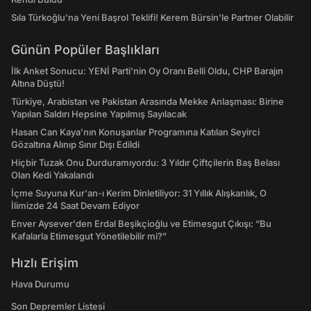
Sıla Türkoğlu'na Yeni Başrol Teklifi! Kerem Bürsin'le Partner Olabilir
Günün Popüler Başlıkları
İlk Anket Sonucu: YENİ Parti'nin Oy Oranı Belli Oldu, CHP Barajın
Altına Düştü!
Türkiye, Arabistan ve Pakistan Arasında Mekke Anlaşması: Birine
Yapılan Saldırı Hepsine Yapılmış Sayılacak
Hasan Can Kaya’nın Konuşanlar Programına Katılan Seyirci
Gözaltına Alınıp Sınır Dışı Edildi
Hiçbir Tuzak Onu Durduramıyordu: 3 Yıldır Çiftçilerin Baş Belası
Olan Kedi Yakalandı
İçme Suyuna Kur'an-ı Kerim Dinletiliyor: 31 Yıllık Alışkanlık, O
İlimizde 24 Saat Devam Ediyor
Enver Aysever'den Erdal Beşikçioğlu ve Etimesgut Çıkışı: “Bu
Kafalarla Etimesgut Yönetilebilir mi?”
Hızlı Erişim
Hava Durumu
Son Depremler Listesi