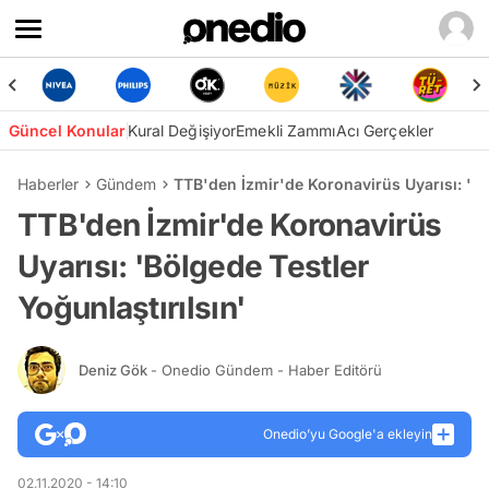
Güncel Konular
Kural Değişiyor
Emekli Zammı
Acı Gerçekler
Haberler
Gündem
TTB'den İzmir'de Koronavirüs Uyarısı: 'Bö
TTB'den İzmir'de Koronavirüs
Uyarısı: 'Bölgede Testler
Yoğunlaştırılsın'
Deniz Gök
- Onedio Gündem - Haber Editörü
Onedio’yu Google'a ekleyin
02.11.2020 - 14:10