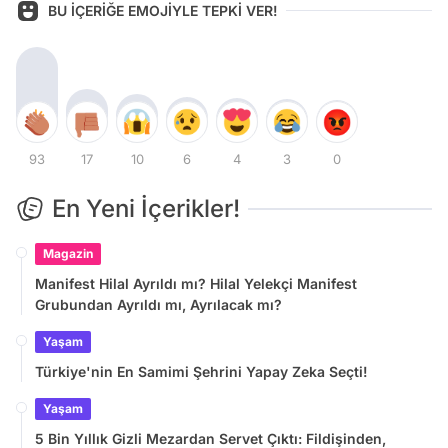
BU İÇERİĞE EMOJİYLE TEPKİ VER!
93
17
10
6
4
3
0
En Yeni İçerikler!
Magazin
Manifest Hilal Ayrıldı mı? Hilal Yelekçi Manifest
Grubundan Ayrıldı mı, Ayrılacak mı?
Yaşam
Türkiye'nin En Samimi Şehrini Yapay Zeka Seçti!
Yaşam
5 Bin Yıllık Gizli Mezardan Servet Çıktı: Fildişinden,