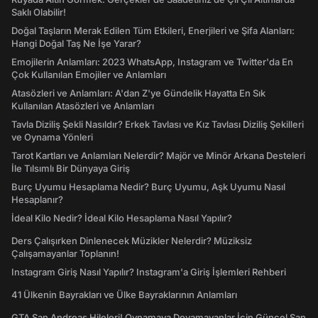
Saklı Olabilir!
Doğal Taşların Merak Edilen Tüm Etkileri, Enerjileri ve Şifa Alanları:
Hangi Doğal Taş Ne İşe Yarar?
Emojilerin Anlamları: 2023 WhatsApp, Instagram ve Twitter'da En
Çok Kullanılan Emojiler ve Anlamları
Atasözleri ve Anlamları: A'dan Z'ye Gündelik Hayatta En Sık
Kullanılan Atasözleri ve Anlamları
Tavla Diziliş Şekli Nasıldır? Erkek Tavlası ve Kız Tavlası Diziliş Şekilleri
ve Oynama Yönleri
Tarot Kartları ve Anlamları Nelerdir? Majör ve Minör Arkana Desteleri
İle Tılsımlı Bir Dünyaya Giriş
Burç Uyumu Hesaplama Nedir? Burç Uyumu, Aşk Uyumu Nasıl
Hesaplanır?
İdeal Kilo Nedir? İdeal Kilo Hesaplama Nasıl Yapılır?
Ders Çalışırken Dinlenecek Müzikler Nelerdir? Müziksiz
Çalışamayanlar Toplanın!
Instagram Giriş Nasıl Yapılır? Instagram'a Giriş İşlemleri Rehberi
41 Ülkenin Bayrakları ve Ülke Bayraklarının Anlamları
GTA San Andreas Hileleri! Oynamaya Doyamayanlar İçin Güncel San