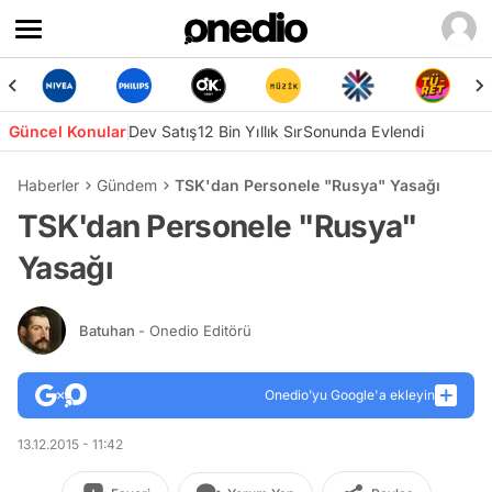
Güncel Konular
Dev Satış
12 Bin Yıllık Sır
Sonunda Evlendi
Haberler
Gündem
TSK'dan Personele "Rusya" Yasağı
TSK'dan Personele "Rusya"
Yasağı
Batuhan
- Onedio Editörü
Onedio’yu Google'a ekleyin
13.12.2015 - 11:42