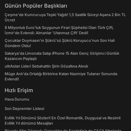
Günün Popüler Başlıkları
Çeşme'de Kumrucuya Tepki Yağdı! 1,5 Saatlik Süreyi Aşana 2 Bin TL
Ücret
8 Milyonluk Euro'luk Soygunun Firari Şüphelisi Olan Türk Çift,
İzmir'de Evlendi: Almanlar 'Utanmaz Çift' Dedi!
Çocuklar Duymasın'ın Şükrü'sü Şükrü Koruyucu'nun Son Hali
Gündem Oldu!
Sakarya'da Limonata Satıp iPhone 15 Alan Genç Girişimci Günlük
Kazancını Paylaştı
ultrAslan Lideri Sebahattin Şirin Gözaltına Alındı
Müge Anlı'da Ortalığı Birbirine Katan Nazmiye Tutaner Sonunda
Evlendi!
Hızlı Erişim
Hava Durumu
Son Depremler Listesi
Evlilik Yıl Dönümü Sözleri! En Özel Romantik, Duygusal ve Resimli
Evlilik Yıl dönümü Mesajları
Rüyada Altın Görmek: Gerçekler de Saadetiniz de Çil Çil Altınlarda