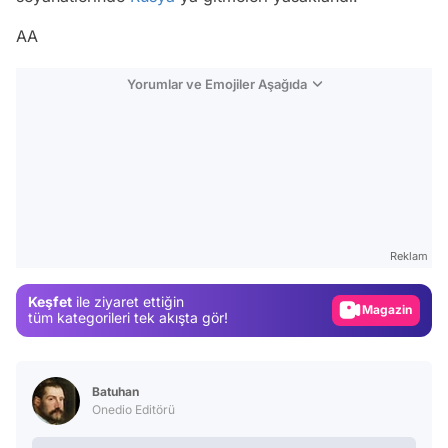
AA
Yorumlar ve Emojiler Aşağıda
Video
Test
Reklam
Gündem
Keşfet
ile ziyaret ettiğin
Magazin
tüm kategorileri tek akışta gör!
Video
Test
Batuhan
Onedio Editörü