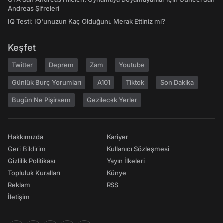
Andreas Şifreleri
IQ Testi: IQ'unuzun Kaç Olduğunu Merak Ettiniz mi?
Keşfet
Twitter
Deprem
Zam
Youtube
Günlük Burç Yorumları
A101
Tiktok
Son Dakika
Bugün Ne Pişirsem
Gezilecek Yerler
Hakkımızda
Kariyer
Geri Bildirim
Kullanıcı Sözleşmesi
Gizlilik Politikası
Yayın İlkeleri
Topluluk Kuralları
Künye
Reklam
RSS
İletişim