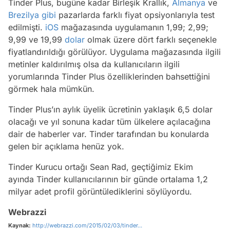
Tinder Plus, bugüne kadar Birleşik Krallık,
Almanya
ve
Brezilya
gibi
pazarlarda farklı fiyat opsiyonlarıyla test
edilmişti.
iOS
mağazasında uygulamanın 1,99; 2,99;
9,99 ve 19,99
dolar
olmak üzere dört farklı seçenekle
fiyatlandırıldığı görülüyor. Uygulama mağazasında ilgili
metinler kaldırılmış olsa da kullanıcıların ilgili
yorumlarında Tinder Plus özelliklerinden bahsettiğini
görmek hala mümkün.
Tinder Plus’ın aylık üyelik ücretinin yaklaşık 6,5 dolar
olacağı ve yıl sonuna kadar tüm ülkelere açılacağına
dair de haberler var. Tinder tarafından bu konularda
gelen bir açıklama henüz yok.
Tinder Kurucu ortağı Sean Rad, geçtiğimiz Ekim
ayında Tinder kullanıcılarının bir günde ortalama 1,2
milyar adet profil görüntülediklerini söylüyordu.
Webrazzi
Kaynak:
http://webrazzi.com/2015/02/03/tinder...