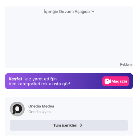
İçeriğin Devamı Aşağıda
Video
Test
Reklam
Gündem
Keşfet
ile ziyaret ettiğin
Magazin
tüm kategorileri tek akışta gör!
Video
Test
Onedio Medya
Onedio Üyesi
Tüm içerikleri