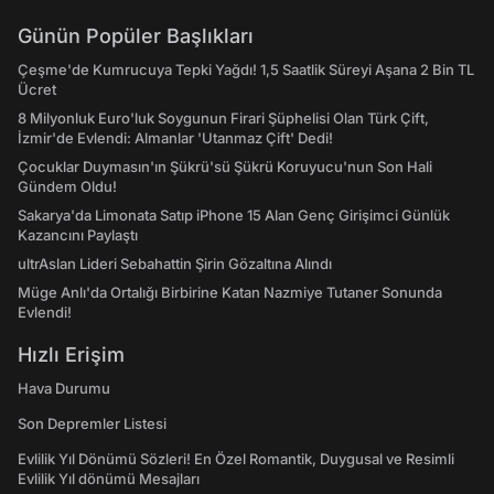
Günün Popüler Başlıkları
Çeşme'de Kumrucuya Tepki Yağdı! 1,5 Saatlik Süreyi Aşana 2 Bin TL
Ücret
8 Milyonluk Euro'luk Soygunun Firari Şüphelisi Olan Türk Çift,
İzmir'de Evlendi: Almanlar 'Utanmaz Çift' Dedi!
Çocuklar Duymasın'ın Şükrü'sü Şükrü Koruyucu'nun Son Hali
Gündem Oldu!
Sakarya'da Limonata Satıp iPhone 15 Alan Genç Girişimci Günlük
Kazancını Paylaştı
ultrAslan Lideri Sebahattin Şirin Gözaltına Alındı
Müge Anlı'da Ortalığı Birbirine Katan Nazmiye Tutaner Sonunda
Evlendi!
Hızlı Erişim
Hava Durumu
Son Depremler Listesi
Evlilik Yıl Dönümü Sözleri! En Özel Romantik, Duygusal ve Resimli
Evlilik Yıl dönümü Mesajları