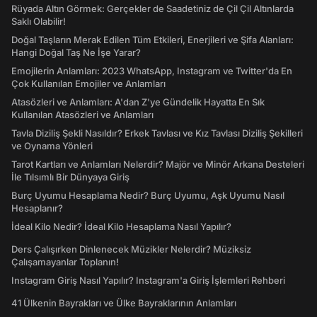
Rüyada Altın Görmek: Gerçekler de Saadetiniz de Çil Çil Altınlarda
Saklı Olabilir!
Doğal Taşların Merak Edilen Tüm Etkileri, Enerjileri ve Şifa Alanları:
Hangi Doğal Taş Ne İşe Yarar?
Emojilerin Anlamları: 2023 WhatsApp, Instagram ve Twitter'da En
Çok Kullanılan Emojiler ve Anlamları
Atasözleri ve Anlamları: A'dan Z'ye Gündelik Hayatta En Sık
Kullanılan Atasözleri ve Anlamları
Tavla Diziliş Şekli Nasıldır? Erkek Tavlası ve Kız Tavlası Diziliş Şekilleri
ve Oynama Yönleri
Tarot Kartları ve Anlamları Nelerdir? Majör ve Minör Arkana Desteleri
İle Tılsımlı Bir Dünyaya Giriş
Burç Uyumu Hesaplama Nedir? Burç Uyumu, Aşk Uyumu Nasıl
Hesaplanır?
İdeal Kilo Nedir? İdeal Kilo Hesaplama Nasıl Yapılır?
Ders Çalışırken Dinlenecek Müzikler Nelerdir? Müziksiz
Çalışamayanlar Toplanın!
Instagram Giriş Nasıl Yapılır? Instagram'a Giriş İşlemleri Rehberi
41 Ülkenin Bayrakları ve Ülke Bayraklarının Anlamları