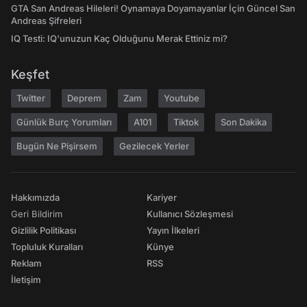
GTA San Andreas Hileleri! Oynamaya Doyamayanlar İçin Güncel San
Andreas Şifreleri
IQ Testi: IQ'unuzun Kaç Olduğunu Merak Ettiniz mi?
Keşfet
Twitter
Deprem
Zam
Youtube
Günlük Burç Yorumları
A101
Tiktok
Son Dakika
Bugün Ne Pişirsem
Gezilecek Yerler
Hakkımızda
Kariyer
Geri Bildirim
Kullanıcı Sözleşmesi
Gizlilik Politikası
Yayın İlkeleri
Topluluk Kuralları
Künye
Reklam
RSS
İletişim