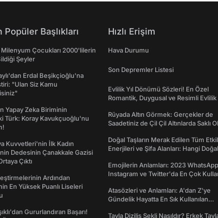
 Popüler Başlıkları
Hızlı Erişim
 Milenyum Çocukları 2000'lilerin
Hava Durumu
ildiği Şeyler
Son Depremler Listesi
taylı'dan Erdal Beşikçioğlu'na
ştiri: "Ulan Siz Kamu
Evlilik Yıl Dönümü Sözleri! En Özel
isiniz"
Romantik, Duygusal ve Resimli Evlilik 
dönümü Mesajları
n Yapay Zeka Biriminin
Rüyada Altın Görmek: Gerçekler de
ki Türk: Koray Kavukçuoğlu'nu
Saadetiniz de Çil Çil Altınlarda Saklı Ol
m!
Doğal Taşların Merak Edilen Tüm Etkil
a Kuvvetleri'nin İlk Kadın
Enerjileri ve Şifa Alanları: Hangi Doğa
nin Dedesinin Çanakkale Gazisi
Ne İşe Yarar?
rtaya Çıktı
Emojilerin Anlamları: 2023 WhatsApp
Instagram ve Twitter'da En Çok Kulla
eştirmelerinin Ardından
Emojiler ve Anlamları
nin En Yüksek Puanlı Liseleri
Atasözleri ve Anlamları: A'dan Z'ye
du
Gündelik Hayatta En Sık Kullanılan
Atasözleri ve Anlamları
şıklı'dan Gururlandıran Başarı!
Tavla Diziliş Şekli Nasıldır? Erkek Tavl