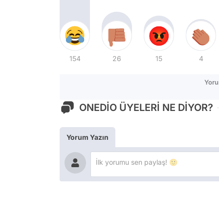
154
26
15
4
Yoru
ONEDİO ÜYELERİ NE DİYOR?
Yorum Yazın