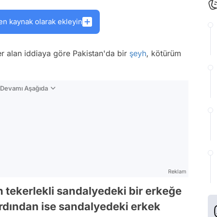
en kaynak olarak ekleyin
r alan iddiaya göre Pakistan'da bir
şeyh
, kötürüm
n Devamı Aşağıda
Reklam
 tekerlekli sandalyedeki bir erkeğe
rdından ise sandalyedeki erkek