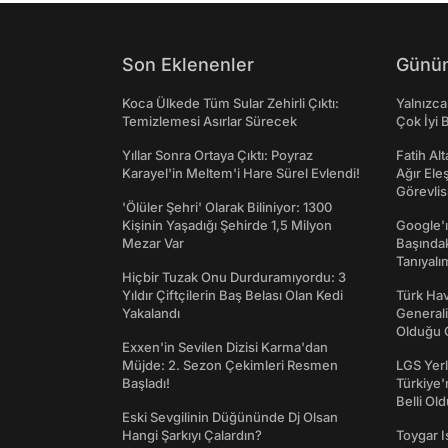
Son Eklenenler
Günün
Koca Ülkede Tüm Sular Zehirli Çıktı:
Yalnızca
Temizlemesi Asırlar Sürecek
Çok İyi B
Yıllar Sonra Ortaya Çıktı: Poyraz
Fatih Al
Karayel'in Meltem'i Hare Sürel Evlendi!
Ağır Ele
Görevlis
'Ölüler Şehri' Olarak Biliniyor: 1300
Kişinin Yaşadığı Şehirde 1,5 Milyon
Google'ı
Mezar Var
Başında
Tanıyalı
Hiçbir Tuzak Onu Durduramıyordu: 3
Yıldır Çiftçilerin Baş Belası Olan Kedi
Türk Hav
Yakalandı
Generali
Olduğu O
Exxen'in Sevilen Dizisi Karma'dan
Müjde: 2. Sezon Çekimleri Resmen
LGS Yerl
Başladı!
Türkiye'
Belli Ol
Eski Sevgilinin Düğününde Dj Olsan
Hangi Şarkıyı Çalardın?
Toygar I