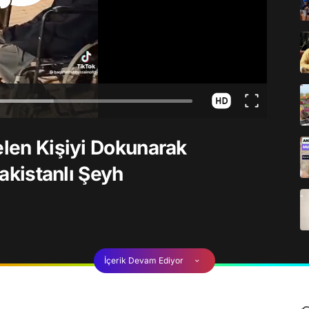
elen Kişiyi Dokunarak
Pakistanlı Şeyh
İçerik Devam Ediyor