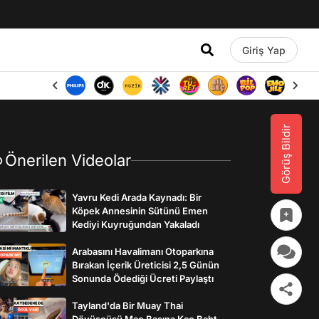
Giriş Yap
Görüş Bildir
Önerilen Videolar
Yavru Kedi Arada Kaynadı: Bir
Köpek Annesinin Sütünü Emen
Kediyi Kuyruğundan Yakaladı
Arabasını Havalimanı Otoparkına
Bırakan İçerik Üreticisi 2,5 Günün
Sonunda Ödediği Ücreti Paylaştı
Tayland'da Bir Muay Thai
Dövüşçüsü Maç Başına Kaç Baht