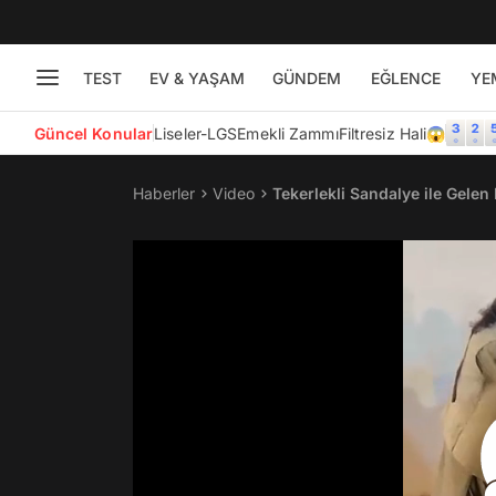
TEST
EV & YAŞAM
GÜNDEM
EĞLENCE
YE
Güncel Konular
Liseler-LGS
Emekli Zammı
Filtresiz Hali😱
Haberler
Video
Tekerlekli Sandalye ile Gelen 