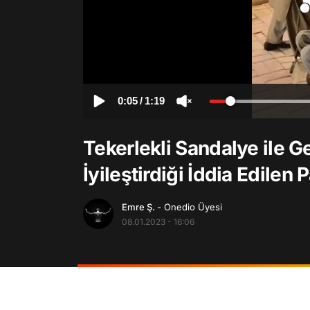
0:05
/
1:19
Tekerlekli Sandalye ile G
İyileştirdiği İddia Edilen 
Emre Ş.
- Onedio Üyesi
08.01.2023 - 16:06