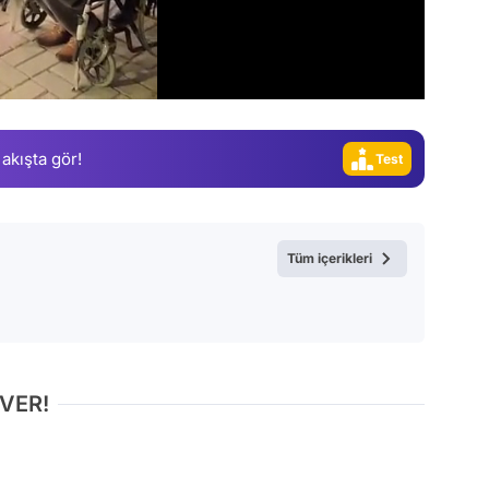
Video
Test
 akışta gör!
Gündem
Magazin
Video
Tüm içerikleri
Test
 VER!