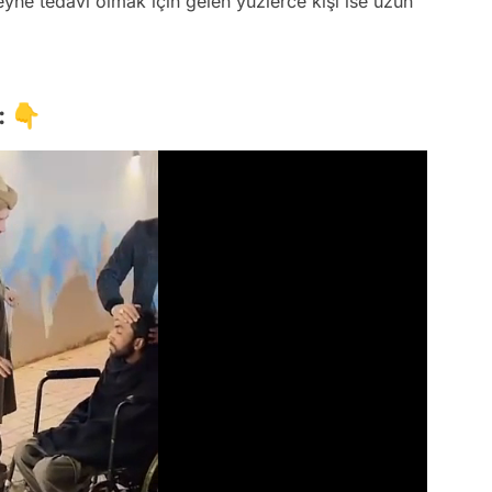
şeyhe tedavi olmak için gelen yüzlerce kişi ise uzun
: 👇