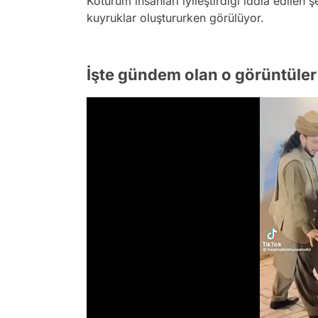
Kötürüm insanları iyileştirdiği iddia edilen 
kuyruklar oluştururken görülüyor.
İşte gündem olan o görüntüler