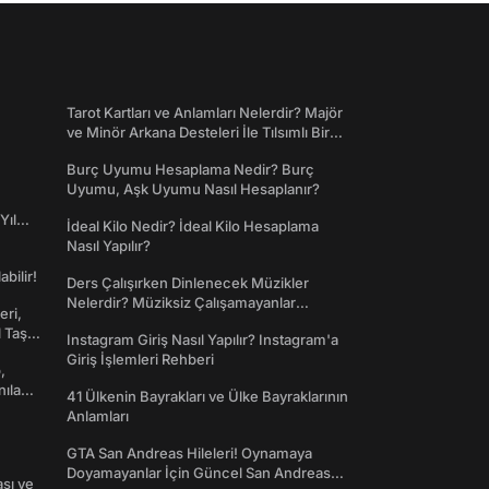
Tarot Kartları ve Anlamları Nelerdir? Majör
ve Minör Arkana Desteleri İle Tılsımlı Bir
Dünyaya Giriş
Burç Uyumu Hesaplama Nedir? Burç
Uyumu, Aşk Uyumu Nasıl Hesaplanır?
Yıl
İdeal Kilo Nedir? İdeal Kilo Hesaplama
Nasıl Yapılır?
abilir!
Ders Çalışırken Dinlenecek Müzikler
Nelerdir? Müziksiz Çalışamayanlar
eri,
Toplanın!
l Taş
Instagram Giriş Nasıl Yapılır? Instagram'a
Giriş İşlemleri Rehberi
,
nılan
41 Ülkenin Bayrakları ve Ülke Bayraklarının
Anlamları
GTA San Andreas Hileleri! Oynamaya
Doyamayanlar İçin Güncel San Andreas
ası ve