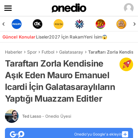
Güncel Konular
Liseler
2027 İçin Rakam
Yeni İsim😱
Haberler
Spor
Futbol
Galatasaray
Taraftarı Zorla Kendisi
Taraftarı Zorla Kendisine
Aşık Eden Mauro Emanuel
Icardi İçin Galatasaraylıların
Yaptığı Muazzam Editler
Ted Lasso
- Onedio Üyesi
Onedio’yu Google'a ekleyin