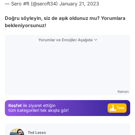
— Sero #ft (@seroft34)
January 21, 2023
Doğru söyleyin, siz de aşık oldunuz mu? Yorumlara
bekleniyorsunuz!
Yorumlar ve Emojiler Aşağıda
Video
Test
Gündem
Magazin
Reklam
Video
Keşfet
ile ziyaret ettiğin
Test
tüm kategorileri tek akışta gör!
Ted Lasso