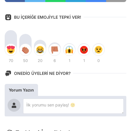
BU İÇERİĞE EMOJİYLE TEPKİ VER!
70
50
20
6
1
1
0
ONEDİO ÜYELERİ NE DİYOR?
Yorum Yazın