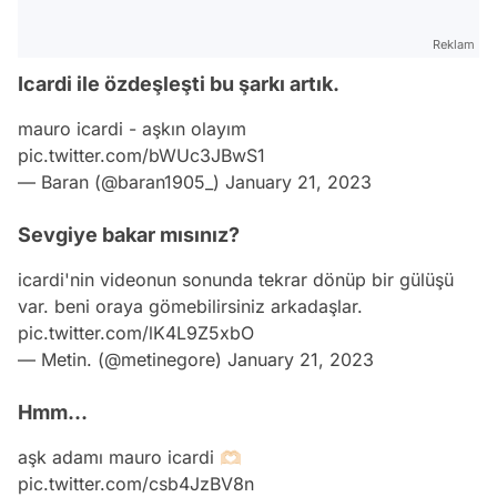
Reklam
Icardi ile özdeşleşti bu şarkı artık.
mauro icardi - aşkın olayım
pic.twitter.com/bWUc3JBwS1
— Baran (@baran1905_)
January 21, 2023
Sevgiye bakar mısınız?
icardi'nin videonun sonunda tekrar dönüp bir gülüşü
var. beni oraya gömebilirsiniz arkadaşlar.
pic.twitter.com/lK4L9Z5xbO
— Metin. (@metinegore)
January 21, 2023
Hmm...
aşk adamı mauro icardi 🫶🏻
pic.twitter.com/csb4JzBV8n