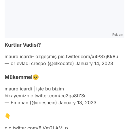
Reklam
Kurtlar Vadisi?
mauro icardi- özgeçmiş
pic.twitter.com/x4PSxjKk8u
— or evladi crespo (@elkodate)
January 14, 2023
Mükemmel🥺
mauro icardi | işte bu bizim
hikayemiz
pic.twitter.com/cc2qa8tZSr
— Emirhan (@drieshein)
January 13, 2023
👇
pic.twitter.com/8jVm2LAMLp