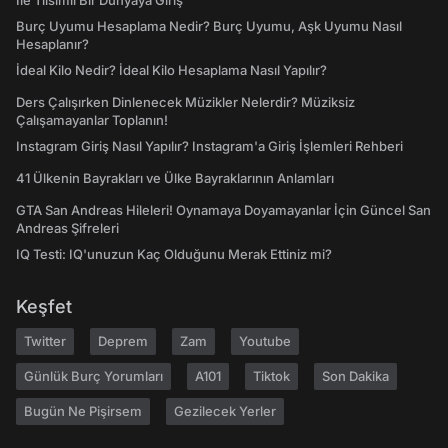
İle Tılsımlı Bir Dünyaya Giriş
Burç Uyumu Hesaplama Nedir? Burç Uyumu, Aşk Uyumu Nasıl
Hesaplanır?
İdeal Kilo Nedir? İdeal Kilo Hesaplama Nasıl Yapılır?
Ders Çalışırken Dinlenecek Müzikler Nelerdir? Müziksiz
Çalışamayanlar Toplanın!
Instagram Giriş Nasıl Yapılır? Instagram'a Giriş İşlemleri Rehberi
41 Ülkenin Bayrakları ve Ülke Bayraklarının Anlamları
GTA San Andreas Hileleri! Oynamaya Doyamayanlar İçin Güncel San
Andreas Şifreleri
IQ Testi: IQ'unuzun Kaç Olduğunu Merak Ettiniz mi?
Keşfet
Twitter
Deprem
Zam
Youtube
Günlük Burç Yorumları
A101
Tiktok
Son Dakika
Bugün Ne Pişirsem
Gezilecek Yerler