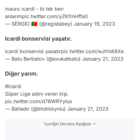
mauro ıcardi - bi tek ben
anlarım
pic.twitter.com/yZKfmHffa0
— SÉRGİO 🇵🇹 (@registabey)
January 19, 2023
Icardi bonservisi yaşatır.
icardi bonservisi yasatır
pic.twitter.com/wJtVsti8Xe
— Batu Berbatov (@avukatbatu)
January 21, 2023
Diğer yarım.
#icardi
Süper Lige adını veren kişi.
pic.twitter.com/d78WRYyIus
— Bahadır (@bhdrkkynlu)
January 21, 2023
İçeriğin Devamı Aşağıda