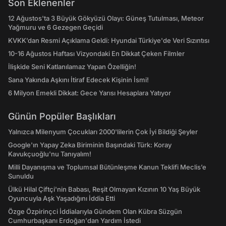
Son Eklenenler
12 Ağustos'ta 3 Büyük Gökyüzü Olayı: Güneş Tutulması, Meteor
Yağmuru ve 6 Gezegen Geçidi
KVKK’dan Resmi Açıklama Geldi: Hyundai Türkiye'de Veri Sızıntısı
10-16 Ağustos Haftası Vizyondaki En Dikkat Çeken Filmler
İlişkide Seni Katlanılamaz Yapan Özelliğin!
Sana Yakında Aşkını İtiraf Edecek Kişinin İsmi!
6 Milyon Emekli Dikkat: Gece Yarısı Hesaplara Yatıyor
Günün Popüler Başlıkları
Yalnızca Milenyum Çocukları 2000'lilerin Çok İyi Bildiği Şeyler
Google'ın Yapay Zeka Biriminin Başındaki Türk: Koray
Kavukçuoğlu'nu Tanıyalım!
Milli Dayanışma ve Toplumsal Bütünleşme Kanun Teklifi Meclis’e
Sunuldu
Ülkü Hilal Çiftçi'nin Babası, Reşit Olmayan Kızının 10 Yaş Büyük
Oyuncuyla Aşk Yaşadığını İddia Etti
Özge Özpirinçci İddialarıyla Gündem Olan Kübra Süzgün
Cumhurbaşkanı Erdoğan'dan Yardım İstedi