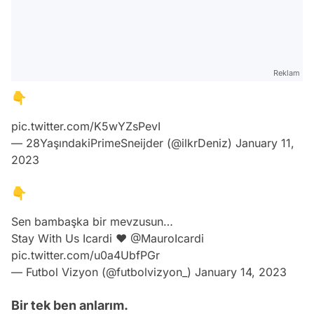
Reklam
👇
pic.twitter.com/K5wYZsPevI
— 28YaşındakiPrimeSneijder (@ilkrDeniz)
January 11,
2023
👇
Sen bambaşka bir mevzusun…
Stay With Us Icardi ❤️
@MauroIcardi
pic.twitter.com/u0a4UbfPGr
— Futbol Vizyon (@futbolvizyon_)
January 14, 2023
Bir tek ben anlarım.