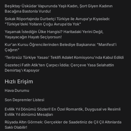
Beşiktaş-Üsküdar Vapurunda Yaşlı Kadın, Şort Giyen Kadının
Bacağına Bastonla Vurdu!
Sokak Röportajında Gurbetçi Türkiye ile Avrupa'yı Kıyasladı:
"Türkiye’deki Yolların Çoğu Avrupa’da Yok"
Yaşamak İstediğin Ülke Hangisi? Haritadaki Yerini Değil,
Yaşayacağın Hayatı Seçiyorsun!
Kur'an Kursu Öğrencilerinden Belediye Başkanına: "Manifest’i
Çağırın"
‘Terörsüz Türkiye Yasası’ Teklifi Adalet Komisyonu'nda Kabul Edildi
Gazeteci Fatih Atik'ten Çarpıcı İddia: Çerçeve Yasa Selahattin
Demirtaş'ı Kapsıyor
Hızlı Erişim
Hava Durumu
Son Depremler Listesi
Evlilik Yıl Dönümü Sözleri! En Özel Romantik, Duygusal ve Resimli
Evlilik Yıl dönümü Mesajları
Rüyada Altın Görmek: Gerçekler de Saadetiniz de Çil Çil Altınlarda
Saklı Olabilir!