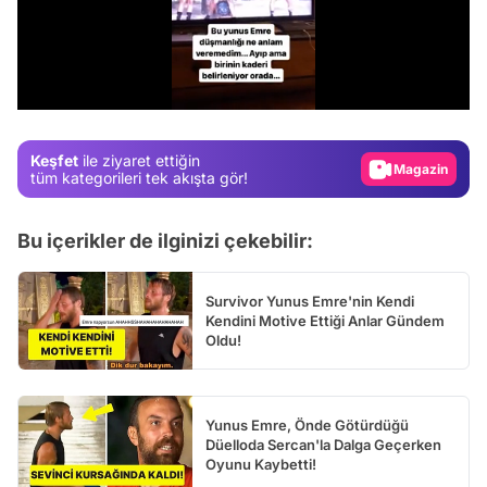
Video
Test
/
Gündem
Magazin
Keşfet
ile ziyaret ettiğin
Video
tüm kategorileri tek akışta gör!
Test
Bu içerikler de ilginizi çekebilir:
Survivor Yunus Emre'nin Kendi
Kendini Motive Ettiği Anlar Gündem
Oldu!
Yunus Emre, Önde Götürdüğü
Düelloda Sercan'la Dalga Geçerken
Oyunu Kaybetti!