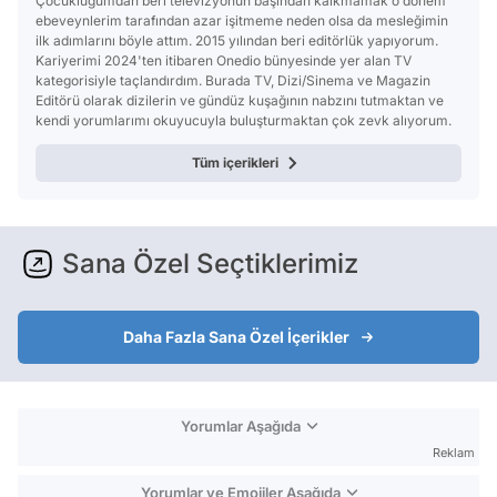
Çocukluğumdan beri televizyonun başından kalkmamak o dönem
ebeveynlerim tarafından azar işitmeme neden olsa da mesleğimin
ilk adımlarını böyle attım. 2015 yılından beri editörlük yapıyorum.
Kariyerimi 2024'ten itibaren Onedio bünyesinde yer alan TV
kategorisiyle taçlandırdım. Burada TV, Dizi/Sinema ve Magazin
Editörü olarak dizilerin ve gündüz kuşağının nabzını tutmaktan ve
kendi yorumlarımı okuyucuyla buluşturmaktan çok zevk alıyorum.
Tüm içerikleri
Sana Özel Seçtiklerimiz
Daha Fazla Sana Özel İçerikler
Yorumlar Aşağıda
Reklam
Yorumlar ve Emojiler Aşağıda