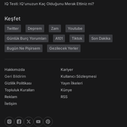
IQ Testi: IQ'unuzun Kaç Olduğunu Merak Ettiniz mi?
Keşfet
Twitter
Deprem
Zam
Youtube
Günlük Burç Yorumları
A101
Tiktok
Son Dakika
Bugün Ne Pişirsem
Gezilecek Yerler
Hakkımızda
Kariyer
Geri Bildirim
Kullanıcı Sözleşmesi
Gizlilik Politikası
Yayın İlkeleri
Topluluk Kuralları
Künye
Reklam
RSS
İletişim