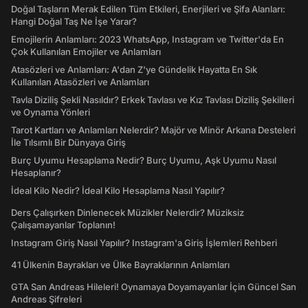
Doğal Taşların Merak Edilen Tüm Etkileri, Enerjileri ve Şifa Alanları:
Hangi Doğal Taş Ne İşe Yarar?
Emojilerin Anlamları: 2023 WhatsApp, Instagram ve Twitter'da En
Çok Kullanılan Emojiler ve Anlamları
Atasözleri ve Anlamları: A'dan Z'ye Gündelik Hayatta En Sık
Kullanılan Atasözleri ve Anlamları
Tavla Diziliş Şekli Nasıldır? Erkek Tavlası ve Kız Tavlası Diziliş Şekilleri
ve Oynama Yönleri
Tarot Kartları ve Anlamları Nelerdir? Majör ve Minör Arkana Desteleri
İle Tılsımlı Bir Dünyaya Giriş
Burç Uyumu Hesaplama Nedir? Burç Uyumu, Aşk Uyumu Nasıl
Hesaplanır?
İdeal Kilo Nedir? İdeal Kilo Hesaplama Nasıl Yapılır?
Ders Çalışırken Dinlenecek Müzikler Nelerdir? Müziksiz
Çalışamayanlar Toplanın!
Instagram Giriş Nasıl Yapılır? Instagram'a Giriş İşlemleri Rehberi
41 Ülkenin Bayrakları ve Ülke Bayraklarının Anlamları
GTA San Andreas Hileleri! Oynamaya Doyamayanlar İçin Güncel San
Andreas Şifreleri