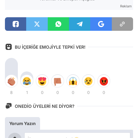
Reklam
BU İÇERİĞE EMOJİYLE TEPKİ VER!
8
1
0
0
0
0
0
ONEDİO ÜYELERİ NE DİYOR?
Yorum Yazın