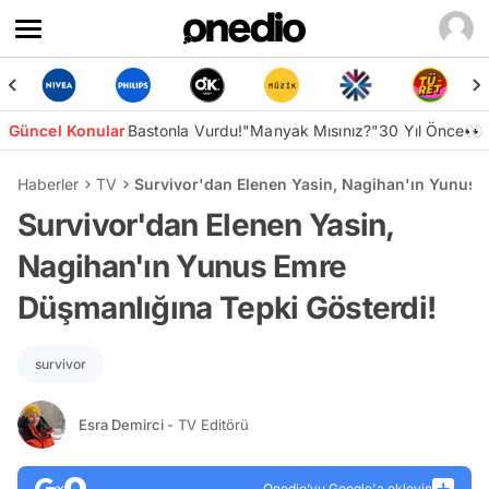
Güncel Konular
Bastonla Vurdu!
"Manyak Mısınız?"
30 Yıl Önce👀
Haberler
TV
Survivor'dan Elenen Yasin, Nagihan'ın Yunus 
Survivor'dan Elenen Yasin,
Nagihan'ın Yunus Emre
Düşmanlığına Tepki Gösterdi!
survivor
Esra Demirci
- TV Editörü
Onedio’yu Google'a ekleyin