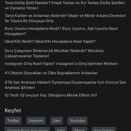
Tavla Diziliş Şekli Nasıldır? Erkek Tavlası ve Kız Tavlası Diziliş Şekilleri
ve Oynama Yönleri
Tarot Kartları ve Anlamları Nelerdir? Majör ve Minör Arkana Desteleri
İle Tılsımlı Bir Dünyaya Giriş
Burç Uyumu Hesaplama Nedir? Burç Uyumu, Aşk Uyumu Nasıl
Hesaplanır?
İdeal Kilo Nedir? İdeal Kilo Hesaplama Nasıl Yapılır?
Ders Çalışırken Dinlenecek Müzikler Nelerdir? Müziksiz
Çalışamayanlar Toplanın!
Instagram Giriş Nasıl Yapılır? Instagram'a Giriş İşlemleri Rehberi
41 Ülkenin Bayrakları ve Ülke Bayraklarının Anlamları
GTA San Andreas Hileleri! Oynamaya Doyamayanlar İçin Güncel San
Andreas Şifreleri
IQ Testi: IQ'unuzun Kaç Olduğunu Merak Ettiniz mi?
Keşfet
Twitter
Deprem
Zam
Youtube
Günlük Burç Yorumları
A101
Tiktok
Son Dakika