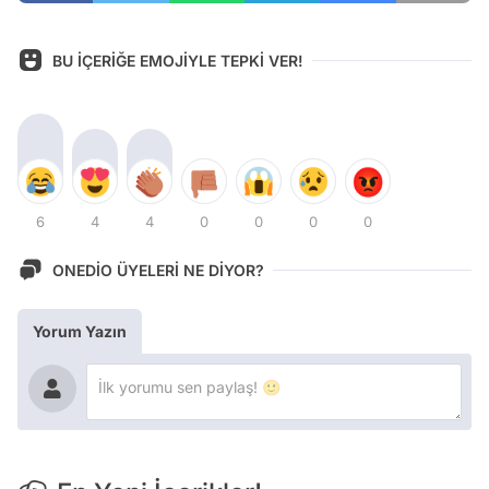
BU İÇERİĞE EMOJİYLE TEPKİ VER!
6
4
4
0
0
0
0
ONEDİO ÜYELERİ NE DİYOR?
Yorum Yazın