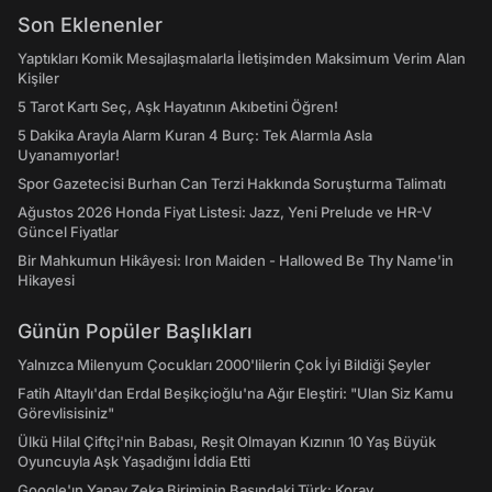
Son Eklenenler
Yaptıkları Komik Mesajlaşmalarla İletişimden Maksimum Verim Alan
Kişiler
5 Tarot Kartı Seç, Aşk Hayatının Akıbetini Öğren!
5 Dakika Arayla Alarm Kuran 4 Burç: Tek Alarmla Asla
Uyanamıyorlar!
Spor Gazetecisi Burhan Can Terzi Hakkında Soruşturma Talimatı
Ağustos 2026 Honda Fiyat Listesi: Jazz, Yeni Prelude ve HR-V
Güncel Fiyatlar
Bir Mahkumun Hikâyesi: Iron Maiden - Hallowed Be Thy Name'in
Hikayesi
Günün Popüler Başlıkları
Yalnızca Milenyum Çocukları 2000'lilerin Çok İyi Bildiği Şeyler
Fatih Altaylı'dan Erdal Beşikçioğlu'na Ağır Eleştiri: "Ulan Siz Kamu
Görevlisisiniz"
Ülkü Hilal Çiftçi'nin Babası, Reşit Olmayan Kızının 10 Yaş Büyük
Oyuncuyla Aşk Yaşadığını İddia Etti
Google'ın Yapay Zeka Biriminin Başındaki Türk: Koray