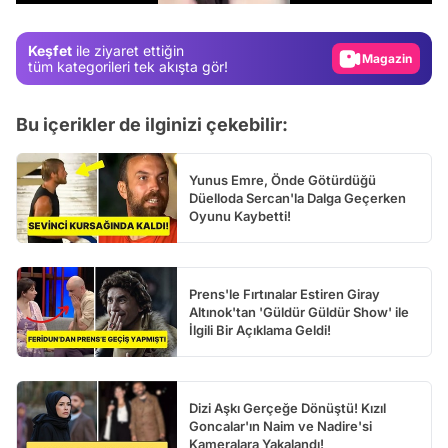
Gündem
Magazin
Keşfet
ile ziyaret ettiğin
tüm kategorileri tek akışta gör!
Video
Test
Bu içerikler de ilginizi çekebilir:
Yunus Emre, Önde Götürdüğü
Düelloda Sercan'la Dalga Geçerken
Oyunu Kaybetti!
Prens'le Fırtınalar Estiren Giray
Altınok'tan 'Güldür Güldür Show' ile
İlgili Bir Açıklama Geldi!
Dizi Aşkı Gerçeğe Dönüştü! Kızıl
Goncalar'ın Naim ve Nadire'si
Kameralara Yakalandı!