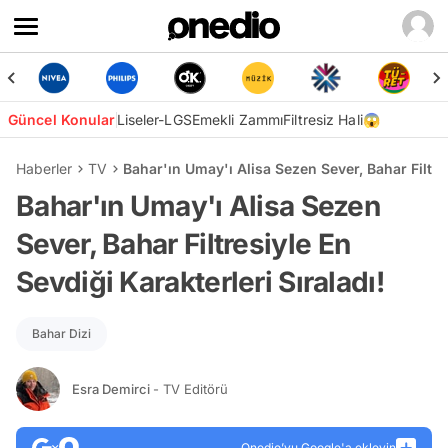
Güncel Konular
Liseler-LGS
Emekli Zammı
Filtresiz Hali😱
Haberler
TV
Bahar'ın Umay'ı Alisa Sezen Sever, Bahar Filtres
Bahar'ın Umay'ı Alisa Sezen
Sever, Bahar Filtresiyle En
Sevdiği Karakterleri Sıraladı!
Bahar Dizi
Esra Demirci
- TV Editörü
Onedio’yu Google'a ekleyin