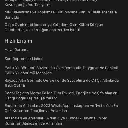
Kavukçuoğlu'nu Tanıyalım!
Milli Dayanışma ve Toplumsal Bütünleşme Kanun Teklifi Meclis’e
Sunuldu
Özge Özpirinçci İddialarıyla Gündem Olan Kübra Süzgün
Cumhurbaşkanı Erdoğan'dan Yardım İstedi
Hızlı Erişim
Hava Durumu
Son Depremler Listesi
Evlilik Yıl Dönümü Sözleri! En Özel Romantik, Duygusal ve Resimli
Evlilik Yıl dönümü Mesajları
Rüyada Altın Görmek: Gerçekler de Saadetiniz de Çil Çil Altınlarda
Saklı Olabilir!
Doğal Taşların Merak Edilen Tüm Etkileri, Enerjileri ve Şifa Alanları:
Hangi Doğal Taş Ne İşe Yarar?
Emojilerin Anlamları: 2023 WhatsApp, Instagram ve Twitter'da En
Çok Kullanılan Emojiler ve Anlamları
Atasözleri ve Anlamları: A'dan Z'ye Gündelik Hayatta En Sık
Kullanılan Atasözleri ve Anlamları