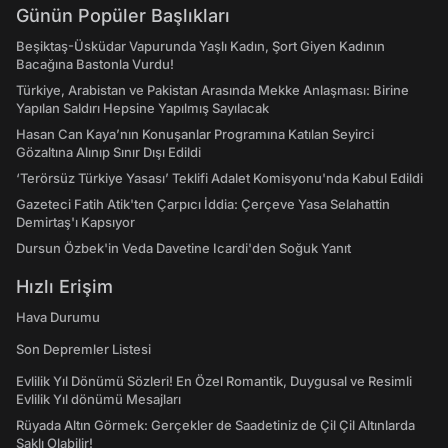
Günün Popüler Başlıkları
Beşiktaş-Üsküdar Vapurunda Yaşlı Kadın, Şort Giyen Kadının
Bacağına Bastonla Vurdu!
Türkiye, Arabistan ve Pakistan Arasında Mekke Anlaşması: Birine
Yapılan Saldırı Hepsine Yapılmış Sayılacak
Hasan Can Kaya’nın Konuşanlar Programına Katılan Seyirci
Gözaltına Alınıp Sınır Dışı Edildi
‘Terörsüz Türkiye Yasası’ Teklifi Adalet Komisyonu'nda Kabul Edildi
Gazeteci Fatih Atik'ten Çarpıcı İddia: Çerçeve Yasa Selahattin
Demirtaş'ı Kapsıyor
Dursun Özbek'in Veda Davetine Icardi'den Soğuk Yanıt
Hızlı Erişim
Hava Durumu
Son Depremler Listesi
Evlilik Yıl Dönümü Sözleri! En Özel Romantik, Duygusal ve Resimli
Evlilik Yıl dönümü Mesajları
Rüyada Altın Görmek: Gerçekler de Saadetiniz de Çil Çil Altınlarda
Saklı Olabilir!