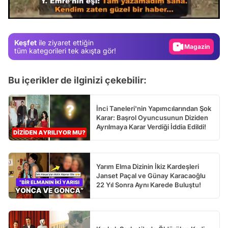
Test
/
Gündem
Magazin
Keşfet
ile ziyaret ettiğin
tüm kategorileri tek akışta gör!
Video
Test
Bu içerikler de ilginizi çekebilir:
İnci Taneleri'nin Yapımcılarından Şok
Karar: Başrol Oyuncusunun Diziden
Ayrılmaya Karar Verdiği İddia Edildi!
Yarım Elma Dizinin İkiz Kardeşleri
Janset Paçal ve Günay Karacaoğlu
22 Yıl Sonra Aynı Karede Buluştu!