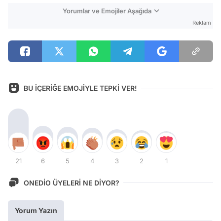
Yorumlar ve Emojiler Aşağıda
Reklam
BU İÇERİĞE EMOJİYLE TEPKİ VER!
21
6
5
4
3
2
1
ONEDİO ÜYELERİ NE DİYOR?
Yorum Yazın