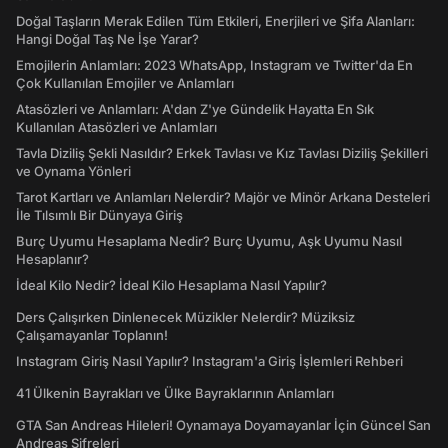
Doğal Taşların Merak Edilen Tüm Etkileri, Enerjileri ve Şifa Alanları:
Hangi Doğal Taş Ne İşe Yarar?
Emojilerin Anlamları: 2023 WhatsApp, Instagram ve Twitter'da En
Çok Kullanılan Emojiler ve Anlamları
Atasözleri ve Anlamları: A'dan Z'ye Gündelik Hayatta En Sık
Kullanılan Atasözleri ve Anlamları
Tavla Diziliş Şekli Nasıldır? Erkek Tavlası ve Kız Tavlası Diziliş Şekilleri
ve Oynama Yönleri
Tarot Kartları ve Anlamları Nelerdir? Majör ve Minör Arkana Desteleri
İle Tılsımlı Bir Dünyaya Giriş
Burç Uyumu Hesaplama Nedir? Burç Uyumu, Aşk Uyumu Nasıl
Hesaplanır?
İdeal Kilo Nedir? İdeal Kilo Hesaplama Nasıl Yapılır?
Ders Çalışırken Dinlenecek Müzikler Nelerdir? Müziksiz
Çalışamayanlar Toplanın!
Instagram Giriş Nasıl Yapılır? Instagram'a Giriş İşlemleri Rehberi
41 Ülkenin Bayrakları ve Ülke Bayraklarının Anlamları
GTA San Andreas Hileleri! Oynamaya Doyamayanlar İçin Güncel San
Andreas Şifreleri