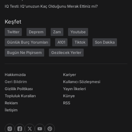
IQ Testi: IQ'unuzun Kaç Olduğunu Merak Ettiniz mi?
Keşfet
Twitter
Deprem
Zam
Youtube
Günlük Burç Yorumları
A101
Tiktok
Son Dakika
Bugün Ne Pişirsem
Gezilecek Yerler
Hakkımızda
Kariyer
Geri Bildirim
Kullanıcı Sözleşmesi
Gizlilik Politikası
Yayın İlkeleri
Topluluk Kuralları
Künye
Reklam
RSS
İletişim