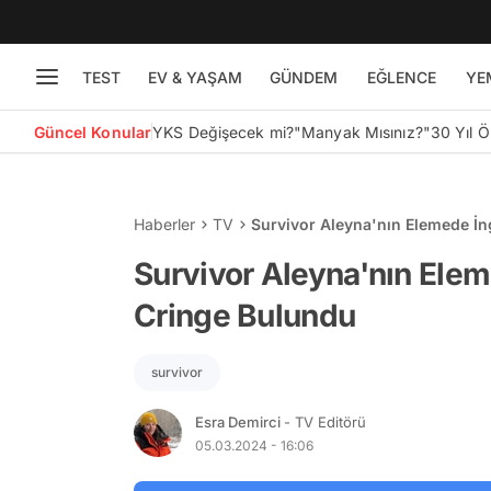
TEST
EV & YAŞAM
GÜNDEM
EĞLENCE
YE
Güncel Konular
YKS Değişecek mi?
"Manyak Mısınız?"
30 Yıl 
Haberler
TV
Survivor Aleyna'nın Elemede İn
Survivor Aleyna'nın Elem
Cringe Bulundu
survivor
Esra Demirci
- TV Editörü
05.03.2024 - 16:06