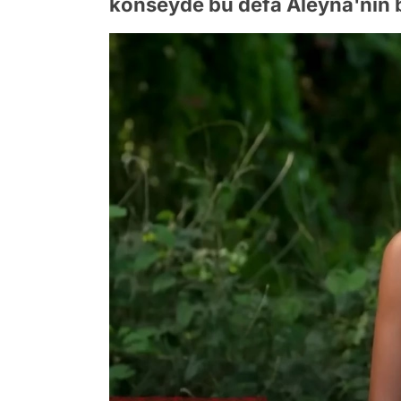
konseyde bu defa Aleyna'nın bi