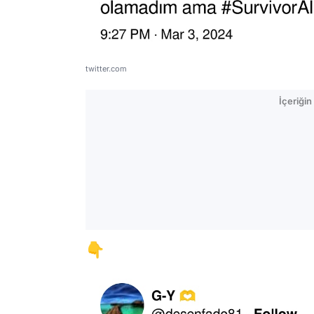
twitter.com
İçeriği
👇