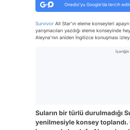
Onedio’yu Google’da tercih edil
Survivor
All Star'ın eleme konseyleri apayrı 
yarışmacıları yazdığı eleme konseyinde hey
Aleyna'nın aniden İngilizce konuşması izleyici
İçeriği
Suların bir türlü durulmadığı S
yenilmesiyle konsey toplandı