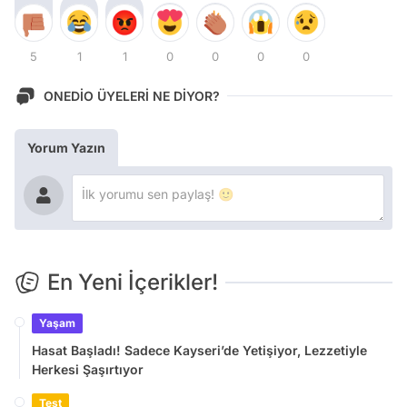
5
1
1
0
0
0
0
ONEDİO ÜYELERİ NE DİYOR?
Yorum Yazın
En Yeni İçerikler!
Yaşam
Hasat Başladı! Sadece Kayseri’de Yetişiyor, Lezzetiyle
Herkesi Şaşırtıyor
Test