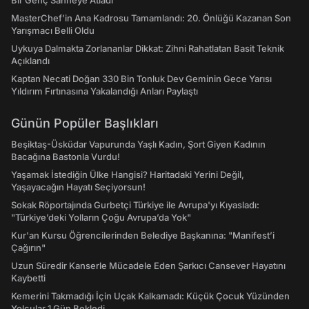
Bir Genç Sahneye Atladı
MasterChef’in Ana Kadrosu Tamamlandı: 20. Önlüğü Kazanan Son
Yarışmacı Belli Oldu
Uykuya Dalmakta Zorlananlar Dikkat: Zihni Rahatlatan Basit Teknik
Açıklandı
Kaptan Necati Doğan 330 Bin Tonluk Dev Geminin Gece Yarısı
Yıldırım Fırtınasına Yakalandığı Anları Paylaştı
Günün Popüler Başlıkları
Beşiktaş-Üsküdar Vapurunda Yaşlı Kadın, Şort Giyen Kadının
Bacağına Bastonla Vurdu!
Yaşamak İstediğin Ülke Hangisi? Haritadaki Yerini Değil,
Yaşayacağın Hayatı Seçiyorsun!
Sokak Röportajında Gurbetçi Türkiye ile Avrupa'yı Kıyasladı:
"Türkiye’deki Yolların Çoğu Avrupa’da Yok"
Kur'an Kursu Öğrencilerinden Belediye Başkanına: "Manifest’i
Çağırın"
Uzun Süredir Kanserle Mücadele Eden Şarkıcı Cansever Hayatını
Kaybetti
Kemerini Takmadığı İçin Uçak Kalkamadı: Küçük Çocuk Yüzünden
Yolcular 1 Gün Bekledi