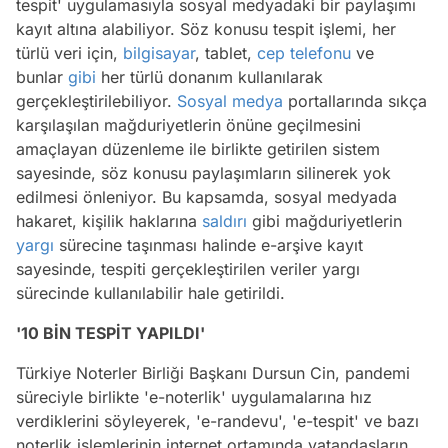
tespit' uygulamasıyla sosyal medyadaki bir paylaşımı
kayıt altına alabiliyor. Söz konusu tespit işlemi, her
türlü veri için,
bilgisayar
, tablet,
cep telefonu
ve
bunlar
gibi
her türlü donanım kullanılarak
gerçekleştirilebiliyor.
Sosyal medya
portallarında sıkça
karşılaşılan mağduriyetlerin önüne geçilmesini
amaçlayan düzenleme ile birlikte getirilen sistem
sayesinde, söz konusu paylaşımların silinerek yok
edilmesi önleniyor. Bu kapsamda, sosyal medyada
hakaret, kişilik haklarına
saldırı
gibi mağduriyetlerin
yargı
sürecine taşınması halinde e-arşive kayıt
sayesinde, tespiti gerçekleştirilen veriler yargı
sürecinde kullanılabilir hale getirildi.
'10 BİN TESPİT YAPILDI'
Türkiye Noterler Birliği Başkanı Dursun Cin, pandemi
süreciyle birlikte 'e-noterlik' uygulamalarına hız
verdiklerini söyleyerek, 'e-randevu', 'e-tespit' ve bazı
noterlik işlemlerinin internet ortamında vatandaşların