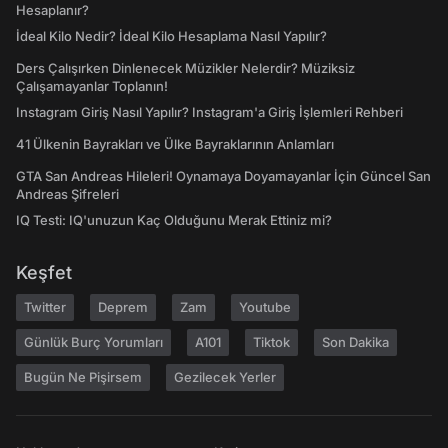
Hesaplanır?
İdeal Kilo Nedir? İdeal Kilo Hesaplama Nasıl Yapılır?
Ders Çalışırken Dinlenecek Müzikler Nelerdir? Müziksiz
Çalışamayanlar Toplanın!
Instagram Giriş Nasıl Yapılır? Instagram'a Giriş İşlemleri Rehberi
41 Ülkenin Bayrakları ve Ülke Bayraklarının Anlamları
GTA San Andreas Hileleri! Oynamaya Doyamayanlar İçin Güncel San
Andreas Şifreleri
IQ Testi: IQ'unuzun Kaç Olduğunu Merak Ettiniz mi?
Keşfet
Twitter
Deprem
Zam
Youtube
Günlük Burç Yorumları
A101
Tiktok
Son Dakika
Bugün Ne Pişirsem
Gezilecek Yerler