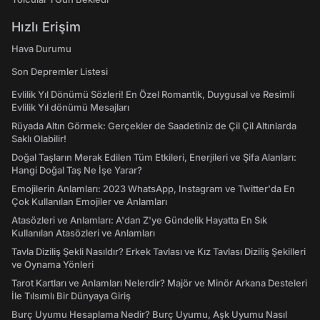
Hızlı Erişim
Hava Durumu
Son Depremler Listesi
Evlilik Yıl Dönümü Sözleri! En Özel Romantik, Duygusal ve Resimli
Evlilik Yıl dönümü Mesajları
Rüyada Altın Görmek: Gerçekler de Saadetiniz de Çil Çil Altınlarda
Saklı Olabilir!
Doğal Taşların Merak Edilen Tüm Etkileri, Enerjileri ve Şifa Alanları:
Hangi Doğal Taş Ne İşe Yarar?
Emojilerin Anlamları: 2023 WhatsApp, Instagram ve Twitter'da En
Çok Kullanılan Emojiler ve Anlamları
Atasözleri ve Anlamları: A'dan Z'ye Gündelik Hayatta En Sık
Kullanılan Atasözleri ve Anlamları
Tavla Diziliş Şekli Nasıldır? Erkek Tavlası ve Kız Tavlası Diziliş Şekilleri
ve Oynama Yönleri
Tarot Kartları ve Anlamları Nelerdir? Majör ve Minör Arkana Desteleri
İle Tılsımlı Bir Dünyaya Giriş
Burç Uyumu Hesaplama Nedir? Burç Uyumu, Aşk Uyumu Nasıl