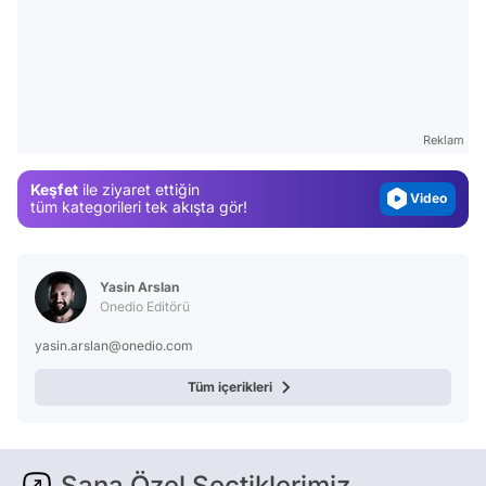
Video
Test
Gündem
Reklam
Magazin
Keşfet
ile ziyaret ettiğin
Video
tüm kategorileri tek akışta gör!
Test
Yasin Arslan
Onedio Editörü
yasin.arslan@onedio.com
Tüm içerikleri
Sana Özel Seçtiklerimiz