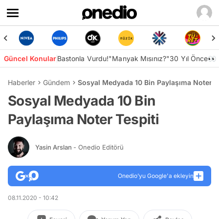
Güncel Konular
Bastonla Vurdu!
"Manyak Mısınız?"
30 Yıl Önce👀
Haberler
Gündem
Sosyal Medyada 10 Bin Paylaşıma Noter Te
Sosyal Medyada 10 Bin
Paylaşıma Noter Tespiti
Yasin Arslan
- Onedio Editörü
Onedio’yu Google'a ekleyin
08.11.2020 - 10:42