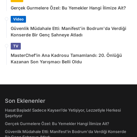
Gerçek Gurmelere Özel: Bu Yemekler Hangi İlimize Ait?
Video
Güvenlik Müdahale Etti: Manifest'in Bodrum'da Verdiği
Konserde Bir Genç Sahneye Atladı
TV
MasterChef’in Ana Kadrosu Tamamlandı: 20. Önlüğü
Kazanan Son Yarışmacı Belli Oldu
Son Eklenenler
Hasat Başladı! Sadece Kayseri’de Yetişiyor, Lezzetiyle Herkesi
Şaşırtıyor
Gerçek Gurmelere Özel: Bu Yemekler Hangi İlimize Ait?
Güvenlik Müdahale Etti: Manifest'in Bodrum'da Verdiği Konserde