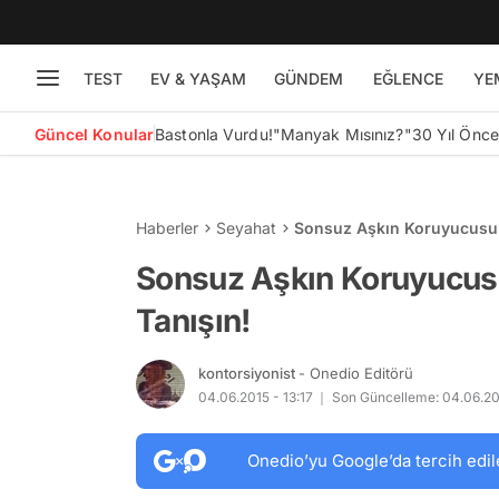
TEST
EV & YAŞAM
GÜNDEM
EĞLENCE
YE
Güncel Konular
Bastonla Vurdu!
"Manyak Mısınız?"
30 Yıl Önc
Haberler
Seyahat
Sonsuz Aşkın Koruyucusu: P
Sonsuz Aşkın Koruyucusu:
Tanışın!
kontorsiyonist
- Onedio Editörü
04.06.2015 - 13:17
Son Güncelleme: 04.06.20
Onedio’yu Google’da tercih edil