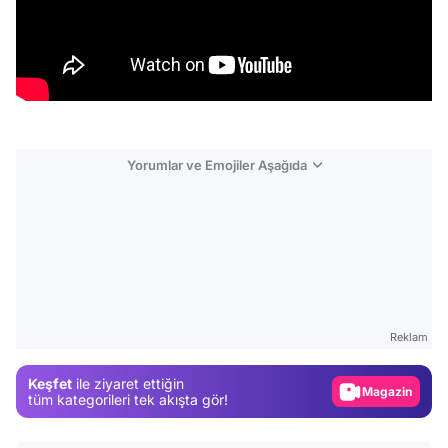
Yorumlar ve Emojiler Aşağıda
Video
Test
Reklam
Gündem
Keşfet
ile ziyaret ettiğin
Magazin
tüm kategorileri tek akışta gör!
Video