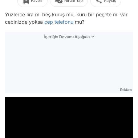
Favori
Yorum Yap
Paylaş
Yüzlerce lira mı beş kuruş mu, kuru bir peçete mi var
cebinizde yoksa
cep telefonu
mu?
İçeriğin Devamı Aşağıda
Reklam