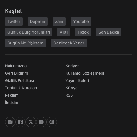
Keşfet
Twitter
Deprem
Zam
Youtube
Günlük Burç Yorumları
A101
Tiktok
Son Dakika
Bugün Ne Pişirsem
Gezilecek Yerler
Hakkımızda
Kariyer
Geri Bildirim
Kullanıcı Sözleşmesi
Gizlilik Politikası
Yayın İlkeleri
Topluluk Kuralları
Künye
Reklam
RSS
İletişim