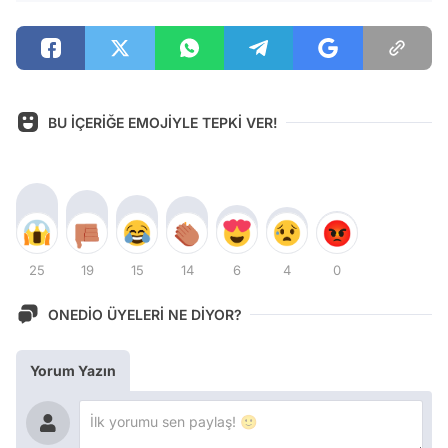
BU İÇERİĞE EMOJİYLE TEPKİ VER!
25
19
15
14
6
4
0
ONEDİO ÜYELERİ NE DİYOR?
Yorum Yazın