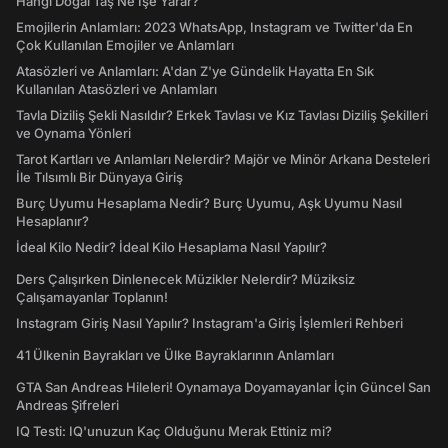
Hangi Doğal Taş Ne İşe Yarar?
Emojilerin Anlamları: 2023 WhatsApp, Instagram ve Twitter'da En
Çok Kullanılan Emojiler ve Anlamları
Atasözleri ve Anlamları: A'dan Z'ye Gündelik Hayatta En Sık
Kullanılan Atasözleri ve Anlamları
Tavla Diziliş Şekli Nasıldır? Erkek Tavlası ve Kız Tavlası Diziliş Şekilleri
ve Oynama Yönleri
Tarot Kartları ve Anlamları Nelerdir? Majör ve Minör Arkana Desteleri
İle Tılsımlı Bir Dünyaya Giriş
Burç Uyumu Hesaplama Nedir? Burç Uyumu, Aşk Uyumu Nasıl
Hesaplanır?
İdeal Kilo Nedir? İdeal Kilo Hesaplama Nasıl Yapılır?
Ders Çalışırken Dinlenecek Müzikler Nelerdir? Müziksiz
Çalışamayanlar Toplanın!
Instagram Giriş Nasıl Yapılır? Instagram'a Giriş İşlemleri Rehberi
41 Ülkenin Bayrakları ve Ülke Bayraklarının Anlamları
GTA San Andreas Hileleri! Oynamaya Doyamayanlar İçin Güncel San
Andreas Şifreleri
IQ Testi: IQ'unuzun Kaç Olduğunu Merak Ettiniz mi?