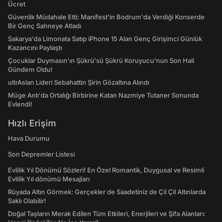
Ücret
Güvenlik Müdahale Etti: Manifest'in Bodrum'da Verdiği Konserde
Bir Genç Sahneye Atladı
Sakarya'da Limonata Satıp iPhone 15 Alan Genç Girişimci Günlük
Kazancını Paylaştı
Çocuklar Duymasın'ın Şükrü'sü Şükrü Koruyucu'nun Son Hali
Gündem Oldu!
ultrAslan Lideri Sebahattin Şirin Gözaltına Alındı
Müge Anlı'da Ortalığı Birbirine Katan Nazmiye Tutaner Sonunda
Evlendi!
Hızlı Erişim
Hava Durumu
Son Depremler Listesi
Evlilik Yıl Dönümü Sözleri! En Özel Romantik, Duygusal ve Resimli
Evlilik Yıl dönümü Mesajları
Rüyada Altın Görmek: Gerçekler de Saadetiniz de Çil Çil Altınlarda
Saklı Olabilir!
Doğal Taşların Merak Edilen Tüm Etkileri, Enerjileri ve Şifa Alanları: