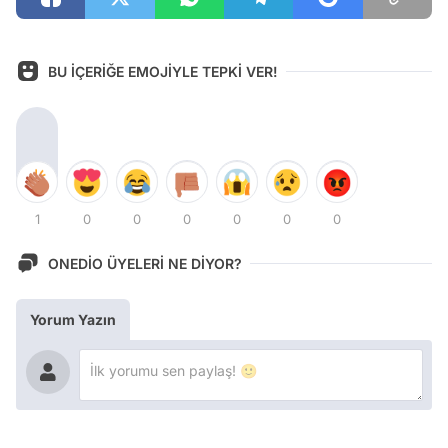
BU İÇERİĞE EMOJİYLE TEPKİ VER!
1
0
0
0
0
0
0
ONEDİO ÜYELERİ NE DİYOR?
Yorum Yazın