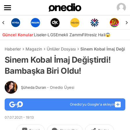
Güncel Konular
Liseler-LGS
Emekli Zammı
Filtresiz Hali😱
Haberler
Magazin
Ünlüler Dosyası
Sinem Kobal İmaj Değişti
Sinem Kobal İmaj Değiştirdi!
Bambaşka Biri Oldu!
Şüheda Duran
- Onedio Üyesi
Onedio’yu Google'a ekleyin
07.07.2021 - 19:13