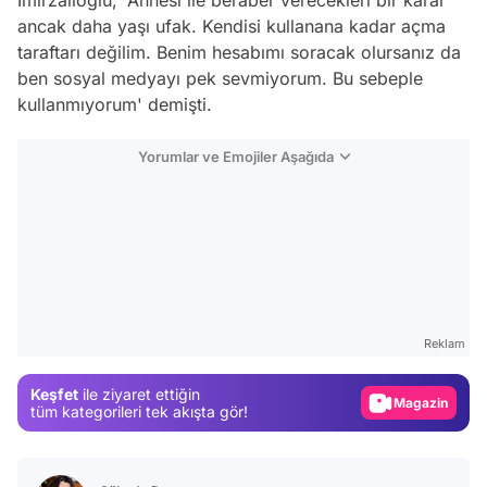
İmirzalıoğlu, 'Annesi ile beraber verecekleri bir karar
ancak daha yaşı ufak. Kendisi kullanana kadar açma
taraftarı değilim. Benim hesabımı soracak olursanız da
ben sosyal medyayı pek sevmiyorum. Bu sebeple
kullanmıyorum' demişti.
Yorumlar ve Emojiler Aşağıda
Video
Test
Reklam
Gündem
Keşfet
ile ziyaret ettiğin
Magazin
tüm kategorileri tek akışta gör!
Video
Test