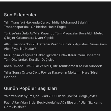
Son Eklenenler
Yılın Transferi Hakkında Çarpıcı İddia: Mohamed Salah'ın
Trabzonspor’daki Gelirlerine Haciz Engeli!
Türkiye'nin Ünlü AVM'si Kapandı, Tüm Mağazalar Boşaltıldı: Metro
Çıkışını Kullananlara Uyarı Yapıldı
Altın Fiyatında Son 28 Haftanın Rekoru Kırıldı: 7 Ağustos Cuma Gram
Altın Fiyatı Ne Kadar?
Milli Eğitim ve İçişleri Bakanlığı’ndan Ortak Karar: Yeni Dönemde
Tüm Okullardaki Kurallar Değişiyor
Koca Ülkede Tüm Sular Zehirli Çıktı: Temizlemesi Asırlar Sürecek
Yıllar Sonra Ortaya Çıktı: Poyraz Karayel'in Meltem'i Hare Sürel
Evlendi!
Günün Popüler Başlıkları
Yalnızca Milenyum Çocukları 2000'lilerin Çok İyi Bildiği Şeyler
Fatih Altaylı'dan Erdal Beşikçioğlu'na Ağır Eleştiri: "Ulan Siz Kamu
Görevlisisiniz"