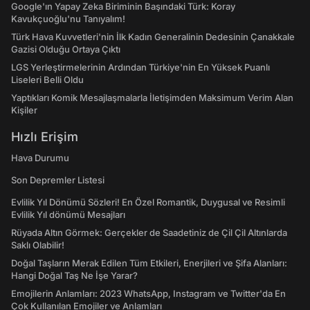
Google'ın Yapay Zeka Biriminin Başındaki Türk: Koray
Kavukçuoğlu'nu Tanıyalım!
Türk Hava Kuvvetleri'nin İlk Kadın Generalinin Dedesinin Çanakkale
Gazisi Olduğu Ortaya Çıktı
LGS Yerleştirmelerinin Ardından Türkiye'nin En Yüksek Puanlı
Liseleri Belli Oldu
Yaptıkları Komik Mesajlaşmalarla İletişimden Maksimum Verim Alan
Kişiler
Hızlı Erişim
Hava Durumu
Son Depremler Listesi
Evlilik Yıl Dönümü Sözleri! En Özel Romantik, Duygusal ve Resimli
Evlilik Yıl dönümü Mesajları
Rüyada Altın Görmek: Gerçekler de Saadetiniz de Çil Çil Altınlarda
Saklı Olabilir!
Doğal Taşların Merak Edilen Tüm Etkileri, Enerjileri ve Şifa Alanları:
Hangi Doğal Taş Ne İşe Yarar?
Emojilerin Anlamları: 2023 WhatsApp, Instagram ve Twitter'da En
Çok Kullanılan Emojiler ve Anlamları