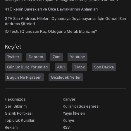
41 Ülkenin Bayrakları ve Ülke Bayraklarının Anlamları
GTA San Andreas Hileleri! Oynamaya Doyamayanlar İçin Güncel San
Andreas Şifreleri
IQ Testi: IQ'unuzun Kaç Olduğunu Merak Ettiniz mi?
Keşfet
Twitter
Deprem
Zam
Youtube
Günlük Burç Yorumları
A101
Tiktok
Son Dakika
Bugün Ne Pişirsem
Gezilecek Yerler
Hakkımızda
Kariyer
Geri Bildirim
Kullanıcı Sözleşmesi
Gizlilik Politikası
Yayın İlkeleri
Topluluk Kuralları
Künye
Reklam
RSS