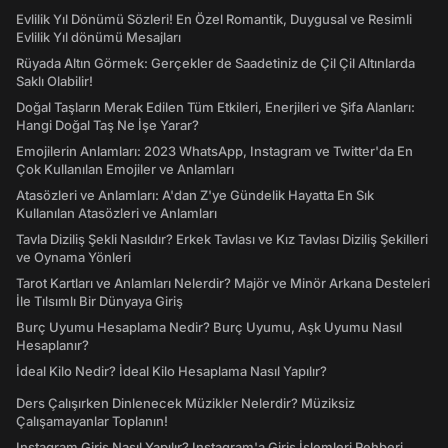
Evlilik Yıl Dönümü Sözleri! En Özel Romantik, Duygusal ve Resimli
Evlilik Yıl dönümü Mesajları
Rüyada Altın Görmek: Gerçekler de Saadetiniz de Çil Çil Altınlarda
Saklı Olabilir!
Doğal Taşların Merak Edilen Tüm Etkileri, Enerjileri ve Şifa Alanları:
Hangi Doğal Taş Ne İşe Yarar?
Emojilerin Anlamları: 2023 WhatsApp, Instagram ve Twitter'da En
Çok Kullanılan Emojiler ve Anlamları
Atasözleri ve Anlamları: A'dan Z'ye Gündelik Hayatta En Sık
Kullanılan Atasözleri ve Anlamları
Tavla Diziliş Şekli Nasıldır? Erkek Tavlası ve Kız Tavlası Diziliş Şekilleri
ve Oynama Yönleri
Tarot Kartları ve Anlamları Nelerdir? Majör ve Minör Arkana Desteleri
İle Tılsımlı Bir Dünyaya Giriş
Burç Uyumu Hesaplama Nedir? Burç Uyumu, Aşk Uyumu Nasıl
Hesaplanır?
İdeal Kilo Nedir? İdeal Kilo Hesaplama Nasıl Yapılır?
Ders Çalışırken Dinlenecek Müzikler Nelerdir? Müziksiz
Çalışamayanlar Toplanın!
Instagram Giriş Nasıl Yapılır? Instagram'a Giriş İşlemleri Rehberi