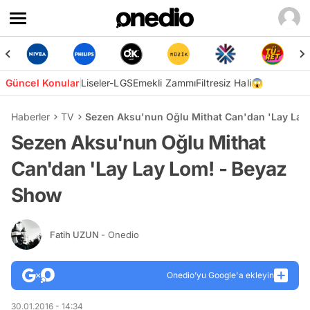
Güncel Konular
Liseler-LGS
Emekli Zammı
Filtresiz Hali😱
Haberler
TV
Sezen Aksu'nun Oğlu Mithat Can'dan 'Lay Lay
Sezen Aksu'nun Oğlu Mithat
Can'dan 'Lay Lay Lom! - Beyaz
Show
Fatih UZUN
- Onedio
Onedio’yu Google'a ekleyin
30.01.2016 - 14:34