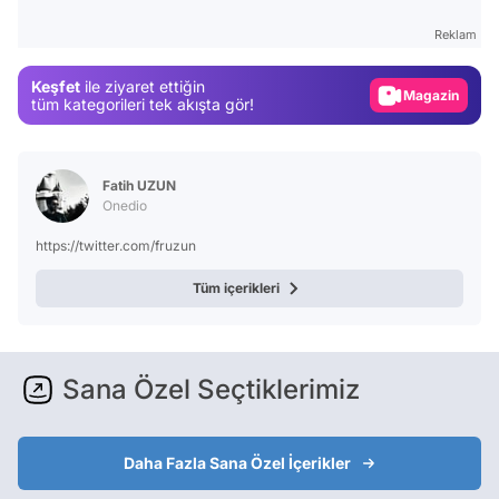
Test
Reklam
Gündem
Keşfet
ile ziyaret ettiğin
Magazin
tüm kategorileri tek akışta gör!
Video
Test
Fatih UZUN
Onedio
https://twitter.com/fruzun
Tüm içerikleri
Sana Özel Seçtiklerimiz
Daha Fazla Sana Özel İçerikler